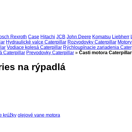
osch Rexroth
Case
Hitachi
JCB
John Deere
Komatsu
Liebherr
lar
Hydraulické valce Caterpillar
Rozvodovky Caterpillar
Motory 
lar
Vodiace kolesá Caterpillar
Rýchloupínacie zariadenia Caterp
 Caterpillar
Prevodovky Caterpillar
»
Časti motora Caterpillar
ries na rýpadlá
e krúžky
olejové vane motora