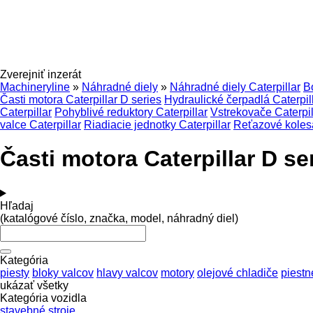
Zverejniť inzerát
Machineryline
»
Náhradné diely
»
Náhradné diely Caterpillar
B
Časti motora Caterpillar D series
Hydraulické čerpadlá Caterpil
Caterpillar
Pohyblivé reduktory Caterpillar
Vstrekovače Caterpil
valce Caterpillar
Riadiacie jednotky Caterpillar
Reťazové kolesá
Časti motora Caterpillar D se
Hľadaj
(katalógové číslo, značka, model, náhradný diel)
Kategória
piesty
bloky valcov
hlavy valcov
motory
olejové chladiče
piestn
ukázať všetky
Kategória vozidla
stavebné stroje