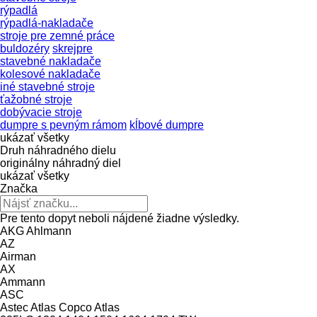
rýpadlá
rýpadlá-nakladače
stroje pre zemné práce
buldozéry
skrejpre
stavebné nakladače
kolesové nakladače
iné stavebné stroje
ťažobné stroje
dobývacie stroje
dumpre s pevným rámom
kĺbové dumpre
ukázať všetky
Druh náhradného dielu
originálny náhradný diel
ukázať všetky
Značka
Pre tento dopyt neboli nájdené žiadne výsledky.
AKG
Ahlmann
AZ
Airman
AX
Ammann
ASC
Astec
Atlas Copco
Atlas