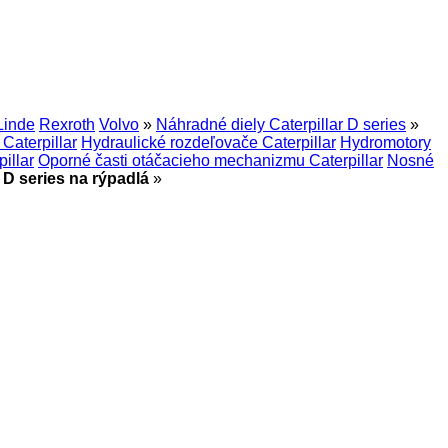
Linde
Rexroth
Volvo
»
Náhradné diely Caterpillar D series
»
Caterpillar
Hydraulické rozdeľovače Caterpillar
Hydromotory
illar
Oporné časti otáčacieho mechanizmu Caterpillar
Nosné
 D series na rýpadlá
»