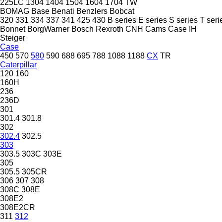
225LC
1304
1404
1504
1604
1704
TW
BOMAG
Base
Benati
Benzlers
Bobcat
320
331
334
337
341
425
430
B series
E series
S series
T seri
Bonnet
BorgWarner
Bosch Rexroth
CNH
Cams
Case IH
Steiger
Case
450
570
580
590
688
695
788
1088
1188
CX
TR
Caterpillar
120
160
160H
236
236D
301
301.4
301.8
302
302.4
302.5
303
303.5
303C
303E
305
305.5
305CR
306
307
308
308C
308E
308E2
308E2CR
311
312