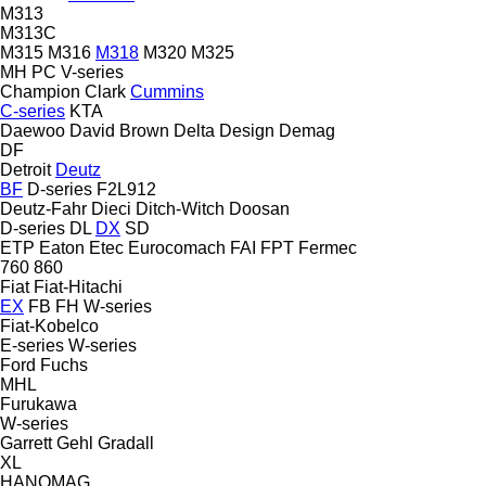
M313
M313C
M315
M316
M318
M320
M325
MH
PC
V-series
Champion
Clark
Cummins
C-series
KTA
Daewoo
David Brown
Delta Design
Demag
DF
Detroit
Deutz
BF
D-series
F2L912
Deutz-Fahr
Dieci
Ditch-Witch
Doosan
D-series
DL
DX
SD
ETP
Eaton
Etec
Eurocomach
FAI
FPT
Fermec
760
860
Fiat
Fiat-Hitachi
EX
FB
FH
W-series
Fiat-Kobelco
E-series
W-series
Ford
Fuchs
MHL
Furukawa
W-series
Garrett
Gehl
Gradall
XL
HANOMAG