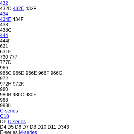
432
432D
432E
432F
434
434E
434F
438
438C
444
444F
631
631E
730
777
777D
966
966C
966D
966E
966F
966G
972
972H
972K
980
980B
980C
980F
988
988H
C-series
C18
DE
D series
D4
D5
D6
D7
D8
D10
D11
D343
E-series
M-series