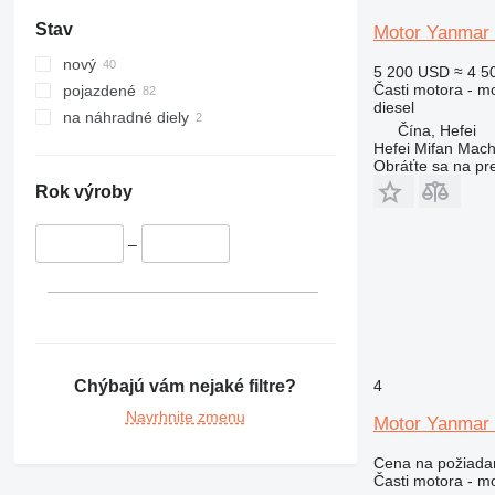
420
Stav
Motor Yanmar
422
424
nový
5 200 USD
≈ 4 5
426
Časti motora - m
pojazdené
diesel
428
na náhradné diely
Čína, Hefei
430
Hefei Mifan Mac
432
Obráťte sa na pr
434
Rok výroby
438
444
–
631
730
777
966
972
Chýbajú vám nejaké filtre?
4
980
Navrhnite zmenu
Motor Yanmar
988
C-series
Cena na požiada
Časti motora - m
DE