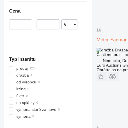
Litva
321
Vio 50
Cena
Taliansko
322
Vio 55
Nemecko
323
Vio 57
–
Portugalsko
324
Vio 70
16
Francúzsko
325
Vio 75
Motor Yanmar 
ukázať všetky
326
Vio 80
329
Dražba
330
Časti motora - m
Typ inzerátu
Nemecko, Do
336
Euro Auctions G
340
predaj
Obráťte sa na pr
345
dražba
349
od výrobcu
350
lízing
365
úver
374
na splátky
375
výmena staré za nové
390
výmena
416
4