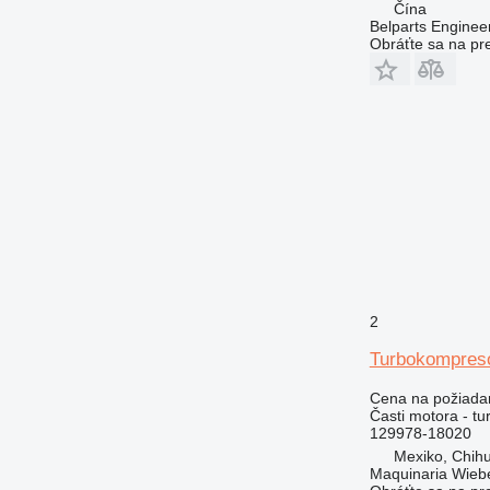
Čína
D series
Belparts Enginee
E-series
Obráťte sa na pr
M-series
MH
PC
V-series
2
Turbokompres
Cena na požiada
Časti motora - t
129978-18020
Mexiko, Chih
Maquinaria Wieb