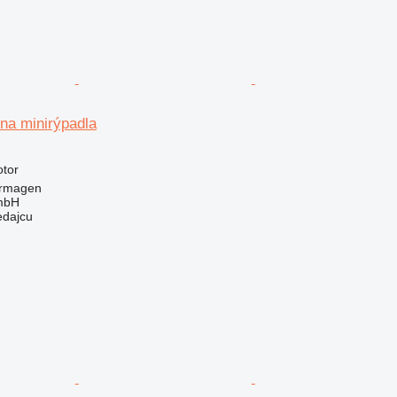
na minirýpadla
otor
rmagen
mbH
edajcu