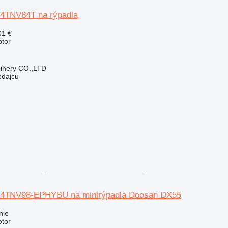
 4TNV84T na rýpadla
01 €
otor
hinery CO.,LTD
edajcu
 4TNV98-EPHYBU na minirýpadla Doosan DX55
nie
otor