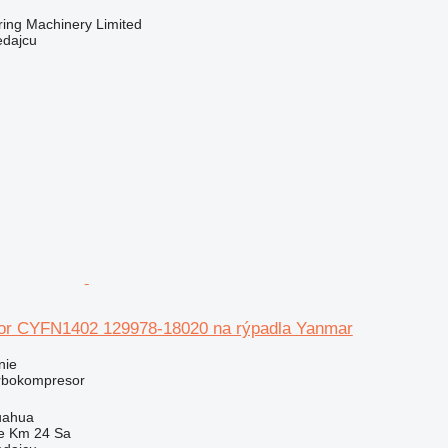
ring Machinery Limited
edajcu
or CYFN1402 129978-18020 na rýpadla Yanmar
nie
urbokompresor
uahua
e Km 24 Sa