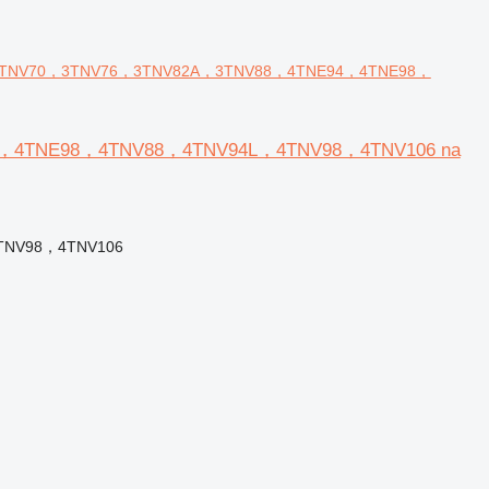
4 3TNV70，3TNV76，3TNV82A，3TNV88，4TNE94，4TNE98，
4，4TNE98，4TNV88，4TNV94L，4TNV98，4TNV106 na
TNV98，4TNV106