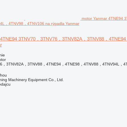
motor Yanmar 4TNE9
L，4TNV98，4TNV106 na rýpadla Yanmar
ar 4TNE94 3TNV70，3TNV76，3TNV82A，3TNV88，4TNE9
r
nie
otor
76，3TNV82A，3TNV88，4TNE94，4TNE98，4TNV88，4TNV94L，4
zhou
ing Machinery Equipment Co., Ltd.
edajcu