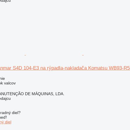
edajcu
anmar S4D 104-E3 na rýpadla-nakladača Komatsu WB93-R5 
nie
ok valcov
ANUTENÇÃO DE MÁQUINAS, LDA.
edajcu
radný diel?
neď!
ý diel