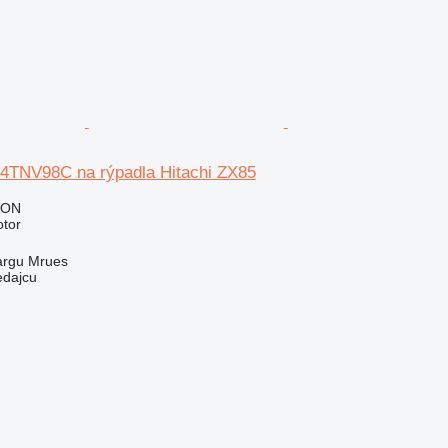
4TNV98C na rýpadla Hitachi ZX85
RON
otor
argu Mrues
edajcu