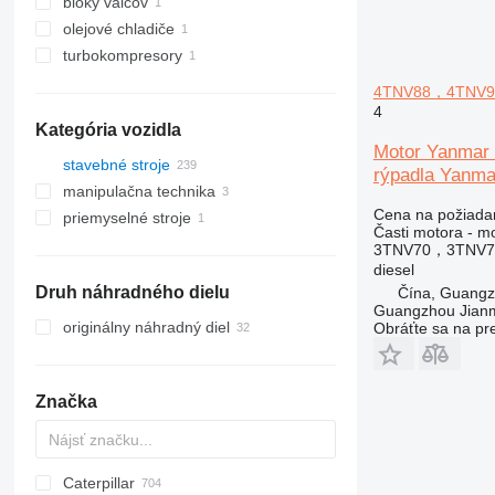
bloky valcov
olejové chladiče
turbokompresory
4TNV88，4TNV94
4
Kategória vozidla
Motor Yanm
stavebné stroje
rýpadla Yanma
manipulačna technika
rýpadlá
Cena na požiada
priemyselné stroje
stavebné zariadenia
vysokozdvižné vozíky
midi bagre
Časti motora - m
stavebné nakladače
skladové vybavenia
kompresory
minirýpadlá
dieselové vysokozdvižné vozíky
3TNV70，3TNV
diesel
iné stavebné stroje
rýpadlá-nakladače
kolesové nakladače
Druh náhradného dielu
Čína, Guang
pásové mininakladače
Guangzhou Jianm
šmykom riadené nakladače
originálny náhradný diel
Obráťte sa na pr
Značka
Caterpillar
AZ
AX
ASC
225LC
320
Steiger
450