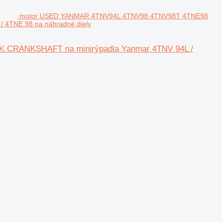
motor USED YANMAR 4TNV94L 4TNV98 4TNV98T 4TNE98
 4TNE 98 na náhradné diely
CRANKSHAFT na minirýpadla Yanmar 4TNV 94L /