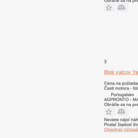
Obráťte sa na pr
3
Blok valcov Y
Cena na požiada
Časti motora - bl
Portugalsko
AGPRONTO - M
Obráťte sa na pr
Neviete nájsť náh
Poslať žiadosť ih
Objednať náhradn