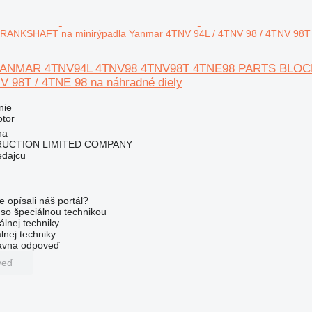
NKSHAFT na minirýpadla Yanmar 4TNV 94L / 4TNV 98 / 4TNV 98T /
YANMAR 4TNV94L 4TNV98 4TNV98T 4TNE98 PARTS BLOCK 
V 98T / 4TNE 98 na náhradné diely
nie
otor
na
RUCTION LIMITED COMPANY
edajcu
e opísali náš portál?
l so špeciálnou technikou
álnej techniky
lnej techniky
rávna odpoveď
veď