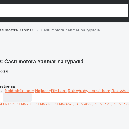
sti motora Yanmar
Časti motora Yanmar na rýpadlá
v:
Časti motora Yanmar na rýpadlá
900 €
estnenia
ia
Najdrahšie hore
Najlacnejšie hore
Rok výroby - nové hore
Rok výrob