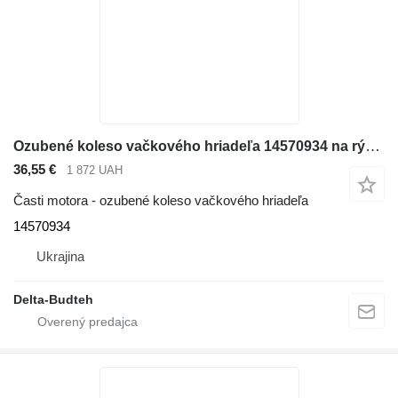
Ozubené koleso vačkového hriadeľa 14570934 na rýpadla Volvo EC290B LC
36,55 €
1 872 UAH
Časti motora - ozubené koleso vačkového hriadeľa
14570934
Ukrajina
Delta-Budteh