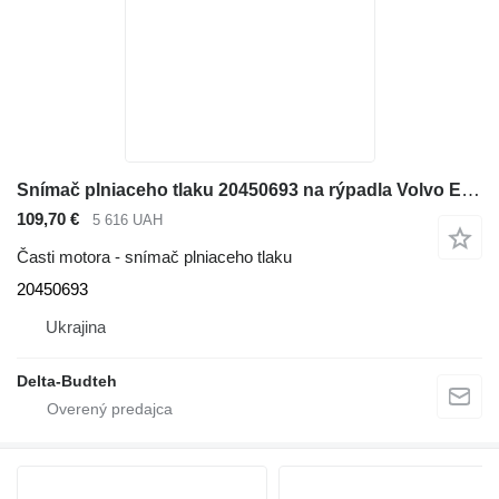
Snímač plniaceho tlaku 20450693 na rýpadla Volvo EC290B
109,70 €
5 616 UAH
Časti motora - snímač plniaceho tlaku
20450693
Ukrajina
Delta-Budteh