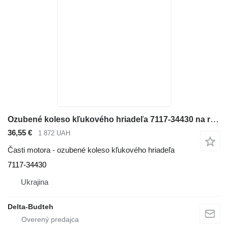
Ozubené koleso kľukového hriadeľa 7117-34430 na rýpadla Volvo EC240 LC
36,55 €
1 872 UAH
Časti motora - ozubené koleso kľukového hriadeľa
7117-34430
Ukrajina
Delta-Budteh