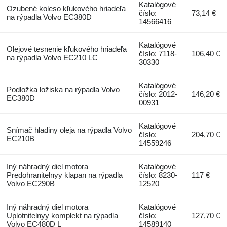
Katalógové
Ozubené koleso kľukového hriadeľa
číslo:
73,14 €
na rýpadla Volvo EC380D
14566416
Katalógové
Olejové tesnenie kľukového hriadeľa
číslo: 7118-
106,40 €
na rýpadla Volvo EC210 LC
30330
Katalógové
Podložka ložiska na rýpadla Volvo
číslo: 2012-
146,20 €
EC380D
00931
Katalógové
Snímač hladiny oleja na rýpadla Volvo
číslo:
204,70 €
EC210B
14559246
Iný náhradný diel motora
Katalógové
Predohranitelnyy klapan na rýpadla
číslo: 8230-
117 €
Volvo EC290B
12520
Iný náhradný diel motora
Katalógové
Uplotnitelnyy komplekt na rýpadla
číslo:
127,70 €
Volvo EC480D L
14589140