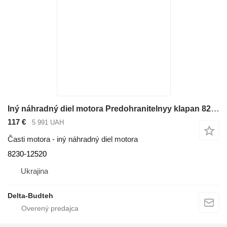
Iný náhradný diel motora Predohranitelnyy klapan 8230-12520 na rýpadla Volvo EC290B
117 €
5 991 UAH
Časti motora - iný náhradný diel motora
8230-12520
Ukrajina
Delta-Budteh