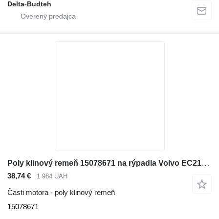
Delta-Budteh
Poly klinový remeň 15078671 na rýpadla Volvo EC210B LC
38,74 €
1 984 UAH
Časti motora - poly klinový remeň
15078671