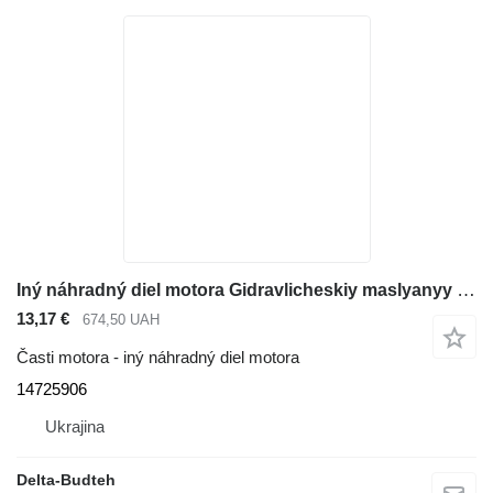
Iný náhradný diel motora Gidravlicheskiy maslyanyy dozator 14725906 na rýpadla Volvo EC210B
13,17 €
674,50 UAH
Časti motora - iný náhradný diel motora
14725906
Ukrajina
Delta-Budteh