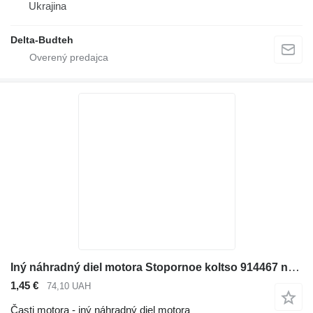
Ukrajina
Delta-Budteh
Iný náhradný diel motora Stopornoe koltso 914467 na rýpadla Volvo EC290B LC
1,45 €
74,10 UAH
Časti motora - iný náhradný diel motora