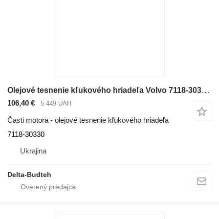
Olejové tesnenie kľukového hriadeľa Volvo 7118-30330 na rýpadla Volvo EC210 LC
106,40 €
5 449 UAH
Časti motora - olejové tesnenie kľukového hriadeľa
7118-30330
Ukrajina
Delta-Budteh