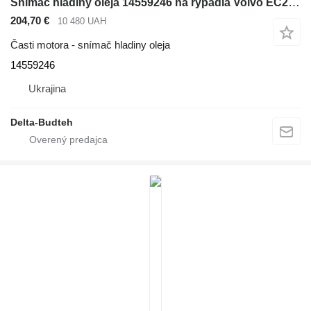
Snímač hladiny oleja 14559246 na rýpadla Volvo EC210B
204,70 €
10 480 UAH
Časti motora - snímač hladiny oleja
14559246
Ukrajina
Delta-Budteh