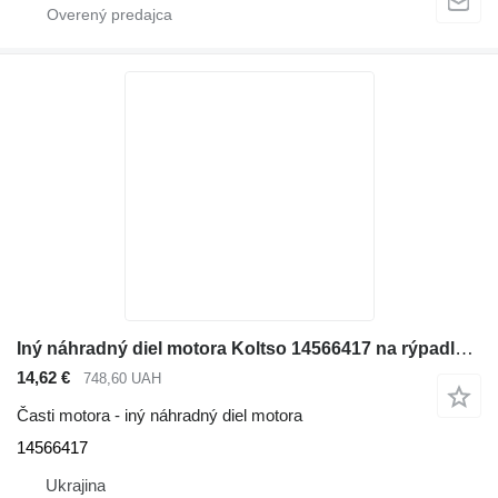
Iný náhradný diel motora Koltso 14566417 na rýpadla Volvo EC290B LC
14,62 €
748,60 UAH
Časti motora - iný náhradný diel motora
14566417
Ukrajina