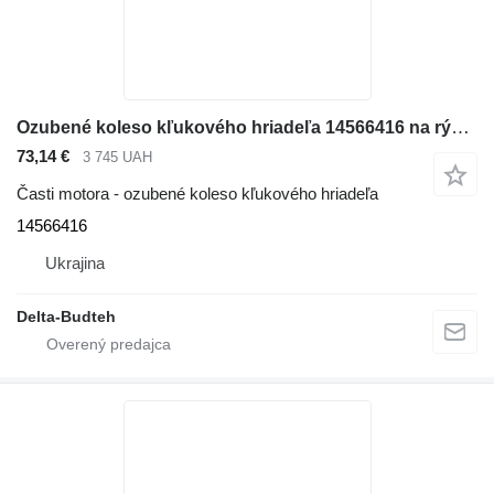
Ozubené koleso kľukového hriadeľa 14566416 na rýpadla Volvo EC380D
73,14 €
3 745 UAH
Časti motora - ozubené koleso kľukového hriadeľa
14566416
Ukrajina
Delta-Budteh