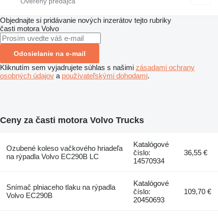
Objednajte si pridávanie nových inzerátov tejto rubriky
časti motora
Volvo
Odosielanie na e-mail
Kliknutím sem vyjadrujete súhlas s našimi
zásadami ochrany
osobných údajov
a
používateľskými dohodami
.
Ceny za časti motora Volvo Trucks
Katalógové
Ozubené koleso vačkového hriadeľa
číslo:
36,55 €
na rýpadla Volvo EC290B LC
14570934
Katalógové
Snímač plniaceho tlaku na rýpadla
číslo:
109,70 €
Volvo EC290B
20450693