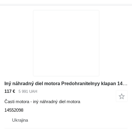
Iný náhradný diel motora Predohranitelnyy klapan 14552098 na rýpadla Volvo EC290B
117 €
5 991 UAH
Časti motora - iný náhradný diel motora
14552098
Ukrajina