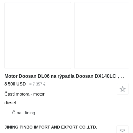
Motor Doosan DL06 na rýpadla Doosan DX140LC，DX160, DX180
8 500 USD
≈ 7 357 €
Časti motora - motor
diesel
Čína, Jining
JINING PINBO IMPORT AND EXPORT CO.,LTD.