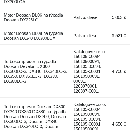
DX300LCA
Motor Doosan DL06 na rýpadla
Palivo: diesel
5 063 €
Doosan DX225LC
Motor Doosan DL08 na rýpadla
Palivo: diesel
9 521 €
Doosan DX340 DX300LCA
Katalógové číslo:
150105-00094,
Turbokompresor na rýpadla
15010500094,
Doosan Develon DX300,
150105 00094,
DX300LC-3, DX340, DX340LC-3,
150105-00091,
4 700 €
DX350, DX350LC-3, DX380,
15010500091,
DX380LC-3
00091,
1263970001,
126397-0001,...
Katalógové číslo:
Turbokompresor Doosan DX300
150105-00094,
DX340 DX350 DX380 na rýpadla
15010500094,
Doosan Doosan DX300, Doosan
150105 00094,
DX300LC-3, Doosan DX340,
150105-00091,
4 650 €
Doosan DX340LC-3, Doosan
15010500091,