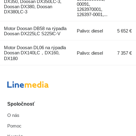
DX350, Doosan DX350LC-3,
00091,
Doosan DX380, Doosan
1263970001,
DX380LC-3
126397-0001,...
Motor Doosan DB58 na rýpadla
Palivo: diesel
5 652 €
Doosan DX225LC S225lC-V
Motor Doosan DL06 na rýpadla
Doosan DX140LC，DX160,
Palivo: diesel
7 357 €
DX180
Spoločnosť
O nás
Pomoc