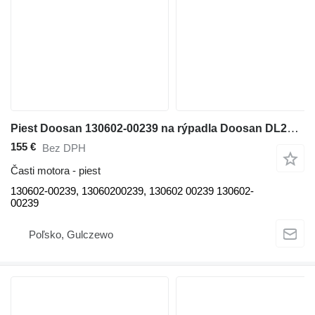
Piest Doosan 130602-00239 na rýpadla Doosan DL200-3, DL200TC-3, DL220-3, DX150W
155 €
Bez DPH
Časti motora - piest
130602-00239, 13060200239, 130602 00239 130602-
00239
Poľsko, Gulczewo