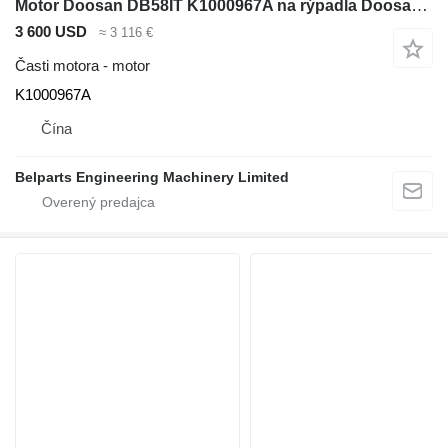
Motor Doosan DB58IT K1000967A na rýpadla Doosan DX225LCA
3 600 USD
≈ 3 116 €
Časti motora - motor
K1000967A
Čína
Belparts Engineering Machinery Limited