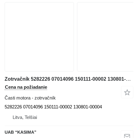
Zotrvačník 5282226 07014096 150111-00002 130801-00004 na rýpadla Doosan DX140LCR-3
Cena na požiadanie
Časti motora - zotrvačník
5282226 07014096 150111-00002 130801-00004
Litva, Telšiai
UAB “KASIMA”