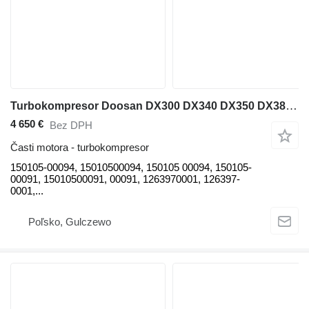
Turbokompresor Doosan DX300 DX340 DX350 DX380 150105-00094 na rýpadla Doosan Doosan DX300, Doosan DX300LC-3, Doosan DX340, Doosan DX340LC-3, Doosan DX350, Doosan DX350LC-3, Doosan DX380, Doosan DX380LC-3
4 650 €
Bez DPH
Časti motora - turbokompresor
150105-00094, 15010500094, 150105 00094, 150105-
00091, 15010500091, 00091, 1263970001, 126397-
0001,...
Poľsko, Gulczewo