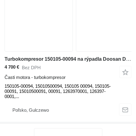
Turbokompresor 150105-00094 na rýpadla Doosan Develon DX300, DX300LC-3, DX340, DX340LC-3, DX350, DX350LC-3, DX380, DX380LC-3
4 700 €
Bez DPH
Časti motora - turbokompresor
150105-00094, 15010500094, 150105 00094, 150105-
00091, 15010500091, 00091, 1263970001, 126397-
0001,...
Poľsko, Gulczewo