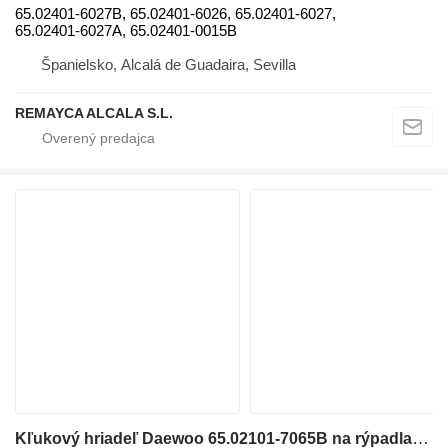
65.02401-6027B, 65.02401-6026, 65.02401-6027,
65.02401-6027A, 65.02401-0015B
Španielsko, Alcalá de Guadaira, Sevilla
REMAYCA ALCALA S.L.
Kľukový hriadeľ Daewoo 65.02101-7065B na rýpadla-nakladača Doosan DX420LC / DX480LC / DX520LC-LCA