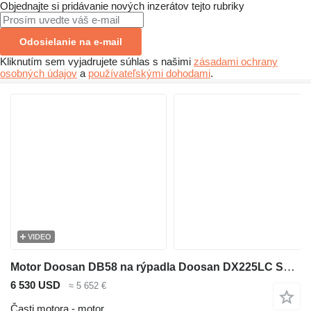
Objednajte si pridávanie nových inzerátov tejto rubriky
Odosielanie na e-mail
Kliknutím sem vyjadrujete súhlas s našimi
zásadami ochrany
osobných údajov
a
používateľskými dohodami
.
VIDEO
Motor Doosan DB58 na rýpadla Doosan DX225LC S225lC-V
6 530 USD
≈ 5 652 €
Časti motora - motor