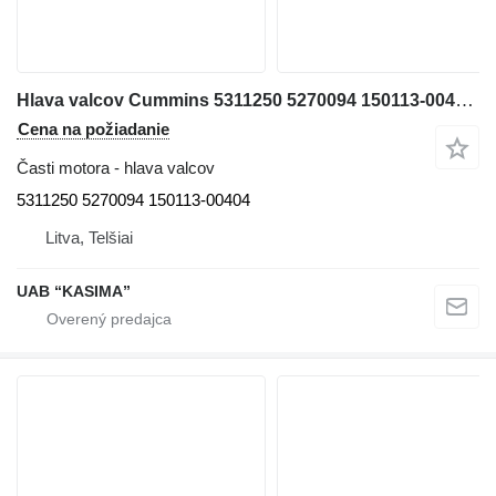
Hlava valcov Cummins 5311250 5270094 150113-00404 na rýpadla Doosan DX140LCR-3
Cena na požiadanie
Časti motora - hlava valcov
5311250 5270094 150113-00404
Litva, Telšiai
UAB “KASIMA”