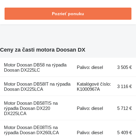
Pozrieť ponuku
Ceny za časti motora Doosan DX
Motor Doosan DB58 na rýpadla
Palivo: diesel
3 505 €
Doosan DX225LC
Motor Doosan DB58IT na rýpadla
Katalógové číslo:
3 116 €
Doosan DX225LCA
K1000967A
Motor Doosan DB58TIS na
rýpadla Doosan DX220
Palivo: diesel
5 712 €
DX225LCA
Motor Doosan DE08TIS na
rýpadla Doosan DX260LCA
Palivo: diesel
5 409 €