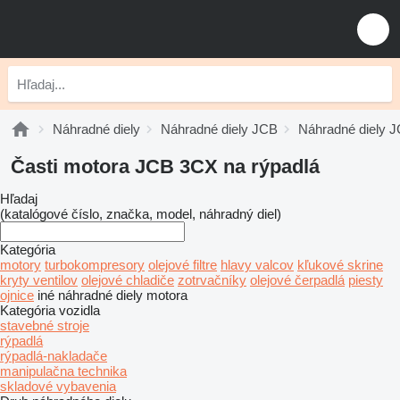
Náhradné diely
Náhradné diely JCB
Náhradné diely 
Časti motora JCB 3CX na rýpadlá
Hľadaj
(katalógové číslo, značka, model, náhradný diel)
Kategória
motory
turbokompresory
olejové filtre
hlavy valcov
kľukové skrine
kryty ventilov
olejové chladiče
zotrvačníky
olejové čerpadlá
piesty
ojnice
iné náhradné diely motora
Kategória vozidla
stavebné stroje
rýpadlá
rýpadlá-nakladače
manipulačna technika
skladové vybavenia