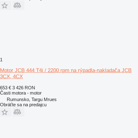
1
Motor JCB 444 T4i / 2200 rpm na rýpadla-nakladača JCB
3CX, 4CX
653 €
3 426 RON
Časti motora - motor
Rumunsko, Targu Mrues
Obráťte sa na predajcu