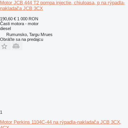
Motor JCB 444 T2 pompa injectie, chiuloasa, p na rýpadla-
nakladača JCB 3CX
190,60 €
1 000 RON
Časti motora - motor
diesel
Rumunsko, Targu Mrues
Obráťte sa na predajcu
1
Motor Perkins 1104C-44 na rýpadla-nakladača JCB 3CX,
4CX