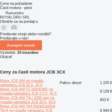
Cena na požiadanie
Časti motora - piest
Rumunsko
ROYAL DRU SRL
Obráťte sa na predajcu
Predávate stroje alebo vozidlá?
Predávajte u nás!
Zverejniť inzerát
Výsledok:
33 inzerátov
Ukázať
Ceny za časti motora JCB 3CX
Motor JCB 444 na rýpadla-
Palivo: diesel
1 225 €
nakladača JCB 3CX, 4CX
Motor JCB 444 T2 320/41987 na
8 128 €
rýpadla-nakladača JCB 3 CX, 4CX
Motor JCB 444 T4i / 2200 rpm na
653 €
rýpadla-nakladača JCB 3CX, 4CX
Motor JCB 444 TA4 81kW/110KM
Tier4 na rýpadla-nakladača JCB
6 944 €