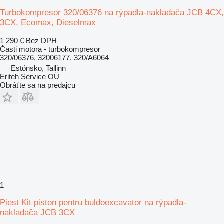
Turbokompresor 320/06376 na rýpadla-nakladača JCB 4CX,
3CX, Ecomax, Dieselmax
1 290 €
Bez DPH
Časti motora - turbokompresor
320/06376, 32006177, 320/A6064
Estónsko, Tallinn
Eriteh Service OÜ
Obráťte sa na predajcu
1
Piest Kit piston pentru buldoexcavator na rýpadla-
nakladača JCB 3CX