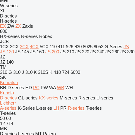
MHL
W-series
XL
D-series
H-series
EX
ZW
ZX
Zaxis
806
HX-series
R-series
Robex
JCB
1CX
2CX
3CX
4CX
5CX
110
411
926
930
8025
8052
G-Series
JS
JS 130
JS 145
JS 160
JS 200
JS 210
JS 220
JS 240
JS 260
JS 330
JZ
JZ 140
TM
310 G
310 J
310 K
310S K
410
724
6090
SK
Komatsu
BR
D series
HD
PC
PW
WA
WB
WH
Kubota
D-series
GL-series
KX-series
M-series
R-series
U-series
Liebherr
A-series
K-Series
L-series
LH
PR
R-series
T-series
T-series
50
60
12
714
MB
D-series
L-series
MT
Pajero