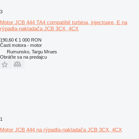
3
Motor JCB 444 TA4 compatibil turbina, injectoare, E na
rýpadla-nakladača JCB 3CX, 4CX
190,60 €
1 000 RON
Časti motora - motor
Rumunsko, Targu Mrues
Obráťte sa na predajcu
1
Motor JCB 444 na rýpadla-nakladača JCB 3CX, 4CX