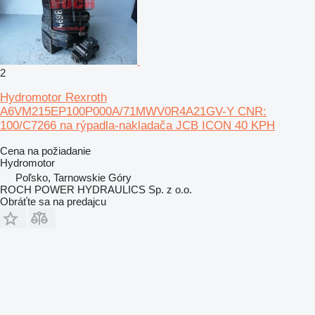
2
Hydromotor Rexroth
A6VM215EP100P000A/71MWV0R4A21GV-Y CNR:
100/C7266 na rýpadla-nakladača JCB ICON 40 KPH
Cena na požiadanie
Hydromotor
Poľsko, Tarnowskie Góry
ROCH POWER HYDRAULICS Sp. z o.o.
Obráťte sa na predajcu