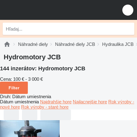
Náhradné diely
Náhradné diely JCB
Hydraulika JCB
Hydromotory JCB
144 inzerátov:
Hydromotory JCB
Cena:
100 € - 3 000 €
Filter
Druh
:
Dátum umiestnenia
Dátum umiestnenia
Najdrahšie hore
Najlacnejšie hore
Rok výroby -
nové hore
Rok výroby - staré hore