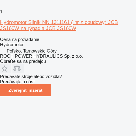
1
Hydromotor Silnik NN 1311161 ( nr z obudowy) JCB
JS160W na rýpadla JCB JS160W
Cena na požiadanie
Hydromotor
Poľsko, Tarnowskie Góry
ROCH POWER HYDRAULICS Sp. z o.o.
Obráťte sa na predajcu
Predávate stroje alebo vozidlá?
Predávajte u nás!
Zverejniť inzerát