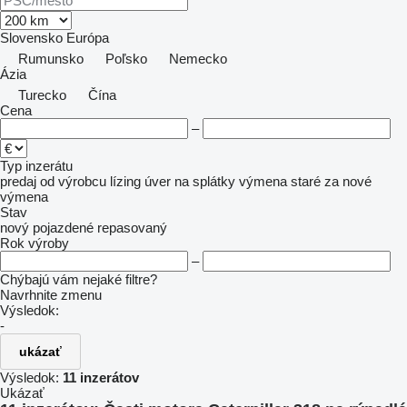
Slovensko
Európa
Rumunsko
Poľsko
Nemecko
Ázia
Turecko
Čína
Cena
–
Typ inzerátu
predaj
od výrobcu
lízing
úver
na splátky
výmena staré za nové
výmena
Stav
nový
pojazdené
repasovaný
Rok výroby
–
Chýbajú vám nejaké filtre?
Navrhnite zmenu
Výsledok:
-
ukázať
Výsledok:
11 inzerátov
Ukázať