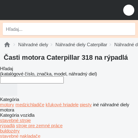
Náhradné diely
Náhradné diely Caterpillar
Náhradné di
Časti motora Caterpillar 318 na rýpadlá
Hľadaj
(katalógové číslo, značka, model, náhradný diel)
Kategória
motory
medzichladiče
kľukové hriadele
piesty
iné náhradné diely
motora
Kategória vozidla
stavebné stroje
rýpadlá
stroje pre zemné práce
buldozéry
stavebné nakladače