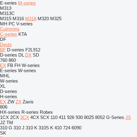
E-series
M-series
M313
M313C
M315
M316
M318
M320
M325
MH
PC
V-series
Cummins
C-series
KTA
DF
Deutz
BF
D-series
F2L912
D-series
DL
DX
SD
760
860
EX
FB
FH
W-series
E-series
W-series
MHL
W-series
XL
D-series
H-series
EX
ZW
ZX
Zaxis
806
HX-series
R-series
Robex
1CX
2CX
3CX
4CX
5CX
110
411
926
930
8025
8052
G-Series
JS
JZ
TM
310 G
310 J
310 K
310S K
410
724
6090
SK