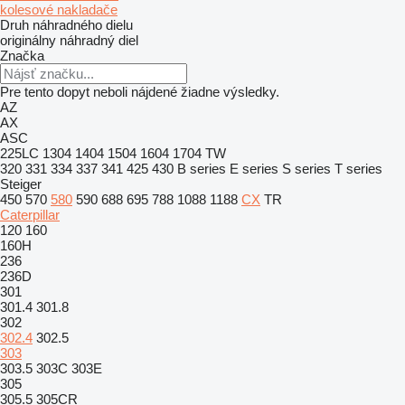
kolesové nakladače
Druh náhradného dielu
originálny náhradný diel
Značka
Pre tento dopyt neboli nájdené žiadne výsledky.
AZ
AX
ASC
225LC
1304
1404
1504
1604
1704
TW
320
331
334
337
341
425
430
B series
E series
S series
T series
Steiger
450
570
580
590
688
695
788
1088
1188
CX
TR
Caterpillar
120
160
160H
236
236D
301
301.4
301.8
302
302.4
302.5
303
303.5
303C
303E
305
305.5
305CR