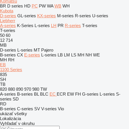
Komatsu
BR
D series
HD
PC
PW
WA
WB
WH
Kubota
D-series
GL-series
KX-series
M-series
R-series
U-series
Liebherr
A-series
K-Series
L-series
LH
PR
R-series
T-series
T-series
50
60
12
714
MB
D-series
L-series
MT
Pajero
B-series
CX
E-series
L-series
LB
LM
LS
MH
NH
WE
MH
RH
EB
1100 Series
835
SH
TB
820
880
890
970
980
TW
A-series
B-series
BL
BLC
EC
ECR
EW
FH
G-series
L-series
S-
series
SD
RD
B-series
C-series
SV
V-series
Vio
ukázať všetky
Lokalizácia
Vyhľadať v okruhu