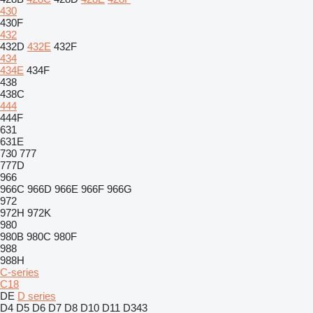
430
430F
432
432D
432E
432F
434
434E
434F
438
438C
444
444F
631
631E
730
777
777D
966
966C
966D
966E
966F
966G
972
972H
972K
980
980B
980C
980F
988
988H
C-series
C18
DE
D series
D4
D5
D6
D7
D8
D10
D11
D343