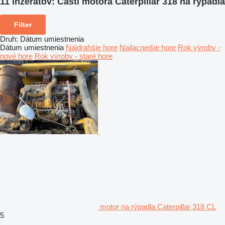
11 inzerátov:
Časti motora Caterpillar 318 na rýpadlá
Filter
Druh
:
Dátum umiestnenia
Dátum umiestnenia
Najdrahšie hore
Najlacnejšie hore
Rok výroby -
nové hore
Rok výroby - staré hore
motor na rýpadla Caterpillar 318 CL
5