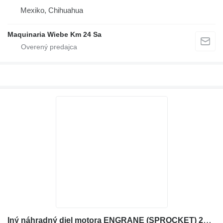
Mexiko, Chihuahua
Maquinaria Wiebe Km 24 Sa
Iný náhradný diel motora ENGRANE (SPROCKET) 297-3050 na rýpadla-nakladača Caterpillar 3013C 3014 3024C