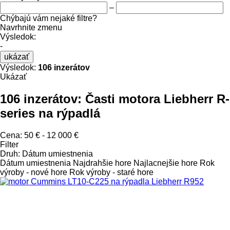
–
Chýbajú vám nejaké filtre?
Navrhnite zmenu
Výsledok:
-
ukázať
Výsledok:
106 inzerátov
Ukázať
106 inzerátov:
Časti motora Liebherr R-
series na rýpadlá
Cena:
50 € - 12 000 €
Filter
Druh
:
Dátum umiestnenia
Dátum umiestnenia
Najdrahšie hore
Najlacnejšie hore
Rok
výroby - nové hore
Rok výroby - staré hore