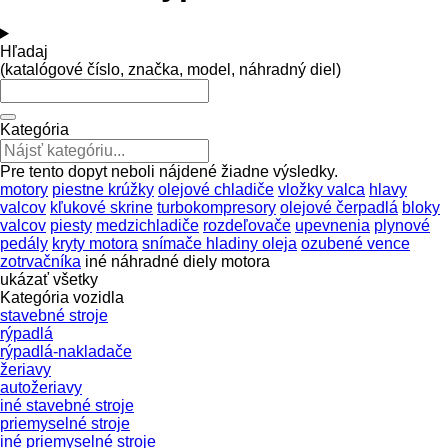
Hľadaj
(katalógové číslo, značka, model, náhradný diel)
Kategória
Pre tento dopyt neboli nájdené žiadne výsledky.
motory
piestne krúžky
olejové chladiče
vložky valca
hlavy
valcov
kľukové skrine
turbokompresory
olejové čerpadlá
bloky
valcov
piesty
medzichladiče
rozdeľovače
upevnenia
plynové
pedály
kryty motora
snímače hladiny oleja
ozubené vence
zotrvačníka
iné náhradné diely motora
ukázať všetky
Kategória vozidla
stavebné stroje
rýpadlá
rýpadlá-nakladače
žeriavy
autožeriavy
iné stavebné stroje
priemyselné stroje
iné priemyselné stroje