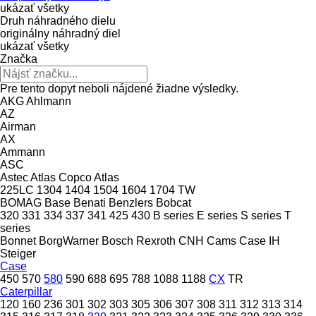
ukázať všetky
Druh náhradného dielu
originálny náhradný diel
ukázať všetky
Značka
Pre tento dopyt neboli nájdené žiadne výsledky.
AKG
Ahlmann
AZ
Airman
AX
Ammann
ASC
Astec
Atlas Copco
Atlas
225LC
1304
1404
1504
1604
1704
TW
BOMAG
Base
Benati
Benzlers
Bobcat
320
331
334
337
341
425
430
B series
E series
S series
T
series
Bonnet
BorgWarner
Bosch Rexroth
CNH
Cams
Case IH
Steiger
Case
450
570
580
590
688
695
788
1088
1188
CX
TR
Caterpillar
120
160
236
301
302
303
305
306
307
308
311
312
313
314