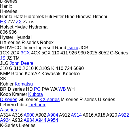
D-series
Hanix
H-series
Hanta
Hatz
Hidromek
Hifi Filter
Hino
Hinowa
Hitachi
EX
ZW
ZX
Zaxis
Holset
Hydac
Hydrema
806
906
Hyster
Hyundai
HX-series
R-series
Robex
IHI
IVECO
Ihimer
Ingersoll Rand
Isuzu
JCB
1CX
2CX
3CX
4CX
5CX
110
411
926
930
8025
8052
G-Series
JS
JZ
TM
JLG
John Deere
310 G
310 J
310 K
310S K
410
724
6090
KMP Brand
KamAZ
Kawasaki
Kobelco
SK
Kohler
Komatsu
BR
D series
HD
PC
PW
WA
WB
WH
Koop
Kramer
Kubota
D-series
GL-series
KX-series
M-series
R-series
U-series
Lebrero
Libra
Liebherr
A-series
A314
A316
A900
A902
A904
A912
A914
A916
A918
A920
A922
A924
A932
A934
A944
A954
K-Series
L-series