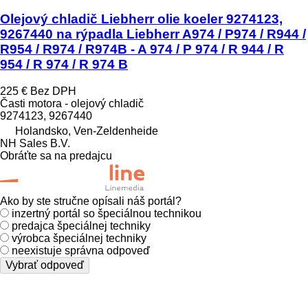
Olejový chladič Liebherr olie koeler 9274123,
9267440 na rýpadla Liebherr A974 / P974 / R944 /
R954 / R974 / R974B - A 974 / P 974 / R 944 / R
954 / R 974 / R 974 B
225 €
Bez DPH
Časti motora - olejový chladič
9274123, 9267440
Holandsko, Ven-Zeldenheide
NH Sales B.V.
Obráťte sa na predajcu
Ako by ste stručne opísali náš portál?
inzertný portál so špeciálnou technikou
predajca špeciálnej techniky
výrobca špeciálnej techniky
neexistuje správna odpoveď
Vybrať odpoveď