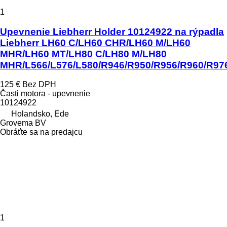
1
Upevnenie Liebherr Holder 10124922 na rýpadla
Liebherr LH60 C/LH60 CHR/LH60 M/LH60
MHR/LH60 MT/LH80 C/LH80 M/LH80
MHR/L566/L576/L580/R946/R950/R956/R960/R97
125 €
Bez DPH
Časti motora - upevnenie
10124922
Holandsko, Ede
Grovema BV
Obráťte sa na predajcu
1