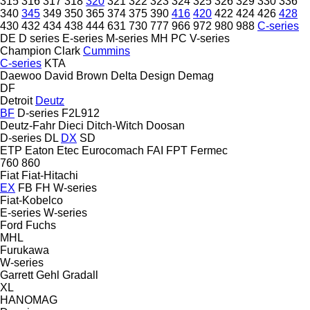
315
316
317
318
320
321
322
323
324
325
326
329
330
336
340
345
349
350
365
374
375
390
416
420
422
424
426
428
430
432
434
438
444
631
730
777
966
972
980
988
C-series
DE
D series
E-series
M-series
MH
PC
V-series
Champion
Clark
Cummins
C-series
KTA
Daewoo
David Brown
Delta Design
Demag
DF
Detroit
Deutz
BF
D-series
F2L912
Deutz-Fahr
Dieci
Ditch-Witch
Doosan
D-series
DL
DX
SD
ETP
Eaton
Etec
Eurocomach
FAI
FPT
Fermec
760
860
Fiat
Fiat-Hitachi
EX
FB
FH
W-series
Fiat-Kobelco
E-series
W-series
Ford
Fuchs
MHL
Furukawa
W-series
Garrett
Gehl
Gradall
XL
HANOMAG