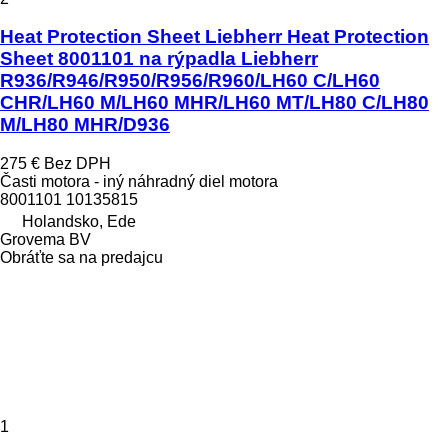
Heat Protection Sheet Liebherr Heat Protection
Sheet 8001101 na rýpadla Liebherr
R936/R946/R950/R956/R960/LH60 C/LH60
CHR/LH60 M/LH60 MHR/LH60 MT/LH80 C/LH80
M/LH80 MHR/D936
275 €
Bez DPH
Časti motora - iný náhradný diel motora
8001101 10135815
Holandsko, Ede
Grovema BV
Obráťte sa na predajcu
1