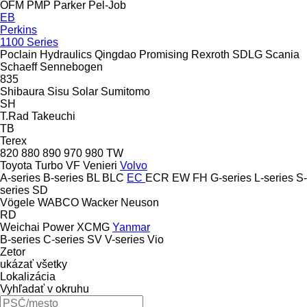
OFM
PMP
Parker
Pel-Job
EB
Perkins
1100 Series
Poclain Hydraulics
Qingdao Promising
Rexroth
SDLG
Scania
Schaeff
Sennebogen
835
Shibaura
Sisu
Solar
Sumitomo
SH
T.Rad
Takeuchi
TB
Terex
820
880
890
970
980
TW
Toyota
Turbo
VF Venieri
Volvo
A-series
B-series
BL
BLC
EC
ECR
EW
FH
G-series
L-series
S-
series
SD
Vögele
WABCO
Wacker Neuson
RD
Weichai Power
XCMG
Yanmar
B-series
C-series
SV
V-series
Vio
Zetor
ukázať všetky
Lokalizácia
Vyhľadať v okruhu