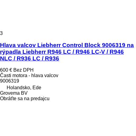
3
Hlava valcov Liebherr Control Block 9006319 na
rýpadla Liebherr R946 LC / R946 LC-V / R946
NLC / R936 LC / R936
600 €
Bez DPH
Časti motora - hlava valcov
9006319
Holandsko, Ede
Grovema BV
Obráťte sa na predajcu