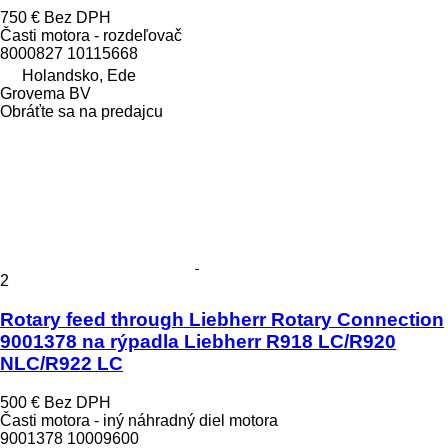
750 €
Bez DPH
Časti motora - rozdeľovač
8000827 10115668
Holandsko, Ede
Grovema BV
Obráťte sa na predajcu
2
Rotary feed through Liebherr Rotary Connection
9001378 na rýpadla Liebherr R918 LC/R920
NLC/R922 LC
500 €
Bez DPH
Časti motora - iný náhradný diel motora
9001378 10009600