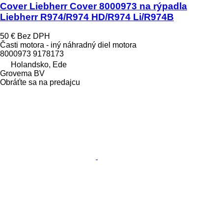
Cover Liebherr Cover 8000973 na rýpadla
Liebherr R974/R974 HD/R974 Li/R974B
50 €
Bez DPH
Časti motora - iný náhradný diel motora
8000973 9178173
Holandsko, Ede
Grovema BV
Obráťte sa na predajcu