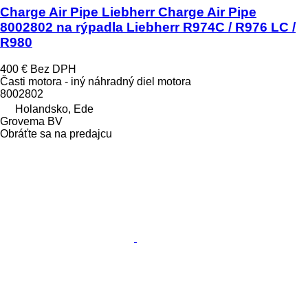
Charge Air Pipe Liebherr Charge Air Pipe
8002802 na rýpadla Liebherr R974C / R976 LC /
R980
400 €
Bez DPH
Časti motora - iný náhradný diel motora
8002802
Holandsko, Ede
Grovema BV
Obráťte sa na predajcu