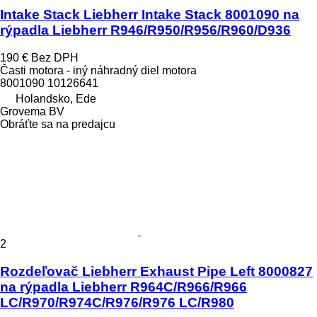
Intake Stack Liebherr Intake Stack 8001090 na
rýpadla Liebherr R946/R950/R956/R960/D936
190 €
Bez DPH
Časti motora - iný náhradný diel motora
8001090 10126641
Holandsko, Ede
Grovema BV
Obráťte sa na predajcu
2
Rozdeľovač Liebherr Exhaust Pipe Left 8000827
na rýpadla Liebherr R964C/R966/R966
LC/R970/R974C/R976/R976 LC/R980