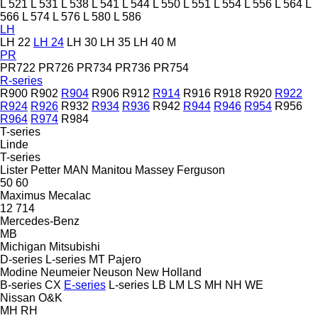
L 521
L 531
L 538
L 541
L 544
L 550
L 551
L 554
L 556
L 564
L
566
L 574
L 576
L 580
L 586
LH
LH 22
LH 24
LH 30
LH 35
LH 40 M
PR
PR722
PR726
PR734
PR736
PR754
R-series
R900
R902
R904
R906
R912
R914
R916
R918
R920
R922
R924
R926
R932
R934
R936
R942
R944
R946
R954
R956
R964
R974
R984
T-series
Linde
T-series
Lister Petter
MAN
Manitou
Massey Ferguson
50
60
Maximus
Mecalac
12
714
Mercedes-Benz
MB
Michigan
Mitsubishi
D-series
L-series
MT
Pajero
Modine
Neumeier
Neuson
New Holland
B-series
CX
E-series
L-series
LB
LM
LS
MH
NH
WE
Nissan
O&K
MH
RH