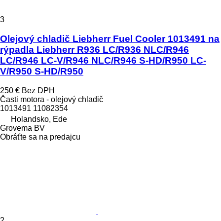
3
Olejový chladič Liebherr Fuel Cooler 1013491 na
rýpadla Liebherr R936 LC/R936 NLC/R946
LC/R946 LC-V/R946 NLC/R946 S-HD/R950 LC-
V/R950 S-HD/R950
250 €
Bez DPH
Časti motora - olejový chladič
1013491 11082354
Holandsko, Ede
Grovema BV
Obráťte sa na predajcu
2