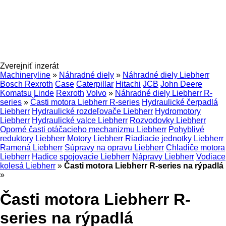
Zverejniť inzerát
Machineryline
»
Náhradné diely
»
Náhradné diely Liebherr
Bosch Rexroth
Case
Caterpillar
Hitachi
JCB
John Deere
Komatsu
Linde
Rexroth
Volvo
»
Náhradné diely Liebherr R-
series
»
Časti motora Liebherr R-series
Hydraulické čerpadlá
Liebherr
Hydraulické rozdeľovače Liebherr
Hydromotory
Liebherr
Hydraulické valce Liebherr
Rozvodovky Liebherr
Oporné časti otáčacieho mechanizmu Liebherr
Pohyblivé
reduktory Liebherr
Motory Liebherr
Riadiacie jednotky Liebherr
Ramená Liebherr
Súpravy na opravu Liebherr
Chladiče motora
Liebherr
Hadice spojovacie Liebherr
Nápravy Liebherr
Vodiace
kolesá Liebherr
»
Časti motora Liebherr R-series na rýpadlá
»
Časti motora Liebherr R-
series na rýpadlá