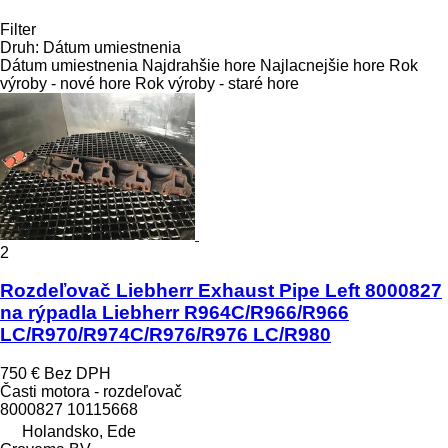
Filter
Druh
:
Dátum umiestnenia
Dátum umiestnenia
Najdrahšie hore
Najlacnejšie hore
Rok
výroby - nové hore
Rok výroby - staré hore
2
Rozdeľovač Liebherr Exhaust Pipe Left 8000827
na rýpadla Liebherr R964C/R966/R966
LC/R970/R974C/R976/R976 LC/R980
750 €
Bez DPH
Časti motora - rozdeľovač
8000827 10115668
Holandsko, Ede