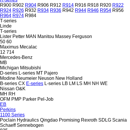
R900
R902
R904
R906
R912
R914
R916
R918
R920
R922
R924
R926
R932
R934
R936
R942
R944
R946
R954
R956
R964
R974
R984
T-series
Linde
T-series
Lister Petter
MAN
Manitou
Massey Ferguson
50
60
Maximus
Mecalac
12
714
Mercedes-Benz
MB
Michigan
Mitsubishi
D-series
L-series
MT
Pajero
Modine
Neumeier
Neuson
New Holland
B-series
CX
E-series
L-series
LB
LM
LS
MH
NH
WE
Nissan
O&K
MH
RH
OFM
PMP
Parker
Pel-Job
EB
Perkins
1100 Series
Poclain Hydraulics
Qingdao Promising
Rexroth
SDLG
Scania
Schaeff
Sennebogen