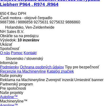
Liebherr P964 , R974 ,R964
650 €
Bez DPH
Časti motora - olejové čerpadlo
9887386 / 9886858 9275631 9275632 9886860
Holandsko, Ven-Zeldenheide
NH Sales B.V.
Obráťte sa na predajcu
Výsledok:
10 inzerátov
Ukázať
Spoločnosť
O nás
Pomoc
Kontakt
Slovensko / slovenský
Informácie
Podmienky
Ochrana osobných údajov
Tipy pre bezpečnosť
Recenzie na Machineryline
Katalóg značiek
Naše ponuky
Reklama na Machineryline
Zverejniť inzerát
Umiestniť banner
Partnerský program
Pre spoločnosti
Naše projekty
Autoline™
Machineryline™
Agroline™