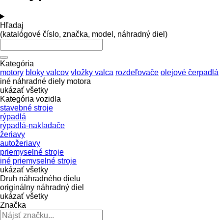
Hľadaj
(katalógové číslo, značka, model, náhradný diel)
Kategória
motory
bloky valcov
vložky valca
rozdeľovače
olejové čerpadlá
iné náhradné diely motora
ukázať všetky
Kategória vozidla
stavebné stroje
rýpadlá
rýpadlá-nakladače
žeriavy
autožeriavy
priemyselné stroje
iné priemyselné stroje
ukázať všetky
Druh náhradného dielu
originálny náhradný diel
ukázať všetky
Značka