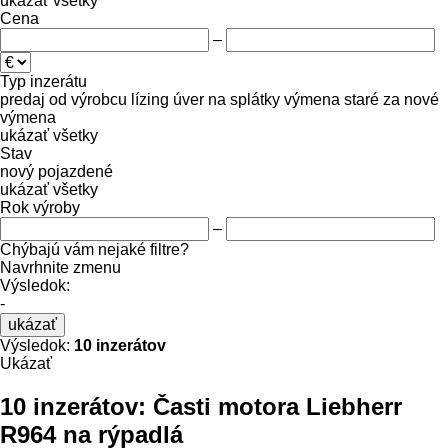
ukázať všetky
Cena
–
Typ inzerátu
predaj
od výrobcu
lízing
úver
na splátky
výmena staré za nové
výmena
ukázať všetky
Stav
nový
pojazdené
ukázať všetky
Rok výroby
–
Chýbajú vám nejaké filtre?
Navrhnite zmenu
Výsledok:
-
ukázať
Výsledok:
10 inzerátov
Ukázať
10 inzerátov:
Časti motora Liebherr
R964 na rýpadlá