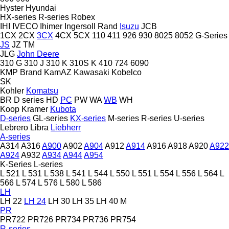
Hyster
Hyundai
HX-series
R-series
Robex
IHI
IVECO
Ihimer
Ingersoll Rand
Isuzu
JCB
1CX
2CX
3CX
4CX
5CX
110
411
926
930
8025
8052
G-Series
JS
JZ
TM
JLG
John Deere
310 G
310 J
310 K
310S K
410
724
6090
KMP Brand
KamAZ
Kawasaki
Kobelco
SK
Kohler
Komatsu
BR
D series
HD
PC
PW
WA
WB
WH
Koop
Kramer
Kubota
D-series
GL-series
KX-series
M-series
R-series
U-series
Lebrero
Libra
Liebherr
A-series
A314
A316
A900
A902
A904
A912
A914
A916
A918
A920
A922
A924
A932
A934
A944
A954
K-Series
L-series
L 521
L 531
L 538
L 541
L 544
L 550
L 551
L 554
L 556
L 564
L
566
L 574
L 576
L 580
L 586
LH
LH 22
LH 24
LH 30
LH 35
LH 40 M
PR
PR722
PR726
PR734
PR736
PR754
R-series