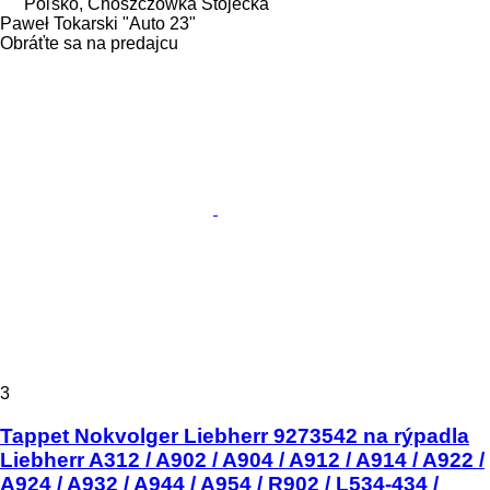
Poľsko, Choszczówka Stojecka
Paweł Tokarski "Auto 23"
Obráťte sa na predajcu
3
Tappet Nokvolger Liebherr 9273542 na rýpadla
Liebherr A312 / A902 / A904 / A912 / A914 / A922 /
A924 / A932 / A944 / A954 / R902 / L534-434 /