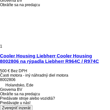
Grovema BV
Obráťte sa na predajcu
1
Cooler Housing Liebherr Cooler Housing
8002806 na rýpadla Liebherr R964C / R974C
500 €
Bez DPH
Časti motora - iný náhradný diel motora
8002806
Holandsko, Ede
Grovema BV
Obráťte sa na predajcu
Predávate stroje alebo vozidlá?
Predávajte u nás!
Zverejniť inzerát