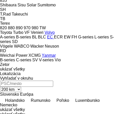
835
Shibaura
Sisu
Solar
Sumitomo
SH
T.Rad
Takeuchi
TB
Terex
820
880
890
970
980
TW
Toyota
Turbo
VF Venieri
Volvo
A-series
B-series
BL
BLC
EC
ECR
EW
FH
G-series
L-series
S-
series
SD
Vögele
WABCO
Wacker Neuson
RD
Weichai Power
XCMG
Yanmar
B-series
C-series
SV
V-series
Vio
Zetor
ukázať všetky
Lokalizácia
Vyhľadať v okruhu
Slovensko
Európa
Holandsko
Rumunsko
Poľsko
Luxembursko
Nemecko
ukázať všetky