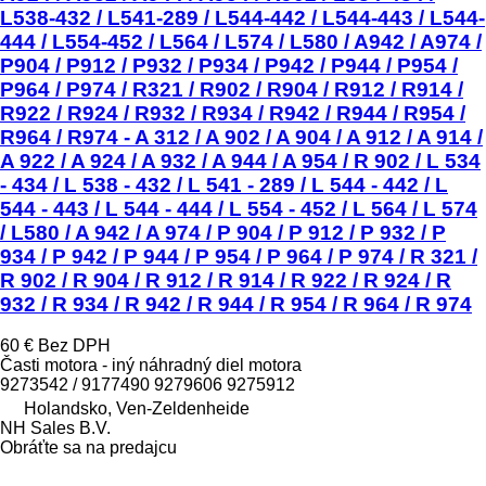
L538-432 / L541-289 / L544-442 / L544-443 / L544-
444 / L554-452 / L564 / L574 / L580 / A942 / A974 /
P904 / P912 / P932 / P934 / P942 / P944 / P954 /
P964 / P974 / R321 / R902 / R904 / R912 / R914 /
R922 / R924 / R932 / R934 / R942 / R944 / R954 /
R964 / R974 - A 312 / A 902 / A 904 / A 912 / A 914 /
A 922 / A 924 / A 932 / A 944 / A 954 / R 902 / L 534
- 434 / L 538 - 432 / L 541 - 289 / L 544 - 442 / L
544 - 443 / L 544 - 444 / L 554 - 452 / L 564 / L 574
/ L580 / A 942 / A 974 / P 904 / P 912 / P 932 / P
934 / P 942 / P 944 / P 954 / P 964 / P 974 / R 321 /
R 902 / R 904 / R 912 / R 914 / R 922 / R 924 / R
932 / R 934 / R 942 / R 944 / R 954 / R 964 / R 974
60 €
Bez DPH
Časti motora - iný náhradný diel motora
9273542 / 9177490 9279606 9275912
Holandsko, Ven-Zeldenheide
NH Sales B.V.
Obráťte sa na predajcu