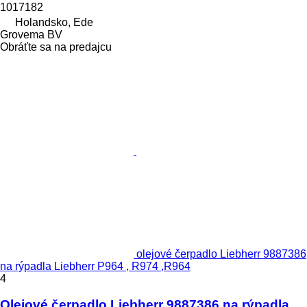
1017182
Holandsko, Ede
Grovema BV
Obráťte sa na predajcu
olejové čerpadlo Liebherr 9887386
na rýpadla Liebherr P964 , R974 ,R964
4
Olejové čerpadlo Liebherr 9887386 na rýpadla