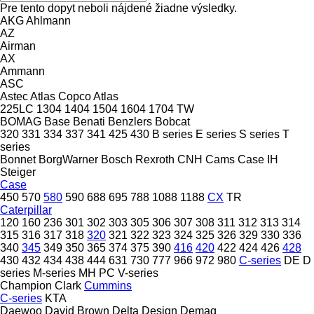
Pre tento dopyt neboli nájdené žiadne výsledky.
AKG
Ahlmann
AZ
Airman
AX
Ammann
ASC
Astec
Atlas Copco
Atlas
225LC
1304
1404
1504
1604
1704
TW
BOMAG
Base
Benati
Benzlers
Bobcat
320
331
334
337
341
425
430
B series
E series
S series
T
series
Bonnet
BorgWarner
Bosch Rexroth
CNH
Cams
Case IH
Steiger
Case
450
570
580
590
688
695
788
1088
1188
CX
TR
Caterpillar
120
160
236
301
302
303
305
306
307
308
311
312
313
314
315
316
317
318
320
321
322
323
324
325
326
329
330
336
340
345
349
350
365
374
375
390
416
420
422
424
426
428
430
432
434
438
444
631
730
777
966
972
980
C-series
DE
D
series
M-series
MH
PC
V-series
Champion
Clark
Cummins
C-series
KTA
Daewoo
David Brown
Delta Design
Demag