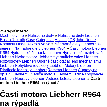
Zverejniť inzerát
Machineryline
»
Náhradné diely
»
Náhradné diely Liebherr
Bosch Rexroth
Case
Caterpillar
Hitachi
JCB
John Deere
Komatsu
Linde
Rexroth
Volvo
»
Náhradné diely Liebherr R-
series
»
Náhradné diely Liebherr R964
»
Časti motora Liebherr
R964
Hydraulické čerpadlá Liebherr
Hydraulické rozdeľovače
Liebherr
Hydromotory Liebherr
Hydraulické valce Liebherr
Rozvodovky Liebherr
Oporné časti otáčacieho mechanizmu
Liebherr
Pohyblivé reduktory Liebherr
Motory Liebherr
Riadiacie jednotky Liebherr
Ramená Liebherr
Súpravy na
opravu Liebherr
Chladiče motora Liebherr
Hadice spojovacie
Liebherr
Nápravy Liebherr
Vodiace kolesá Liebherr
»
Časti
motora Liebherr R964 na rýpadlá
»
Časti motora Liebherr R964
na rýpadlá