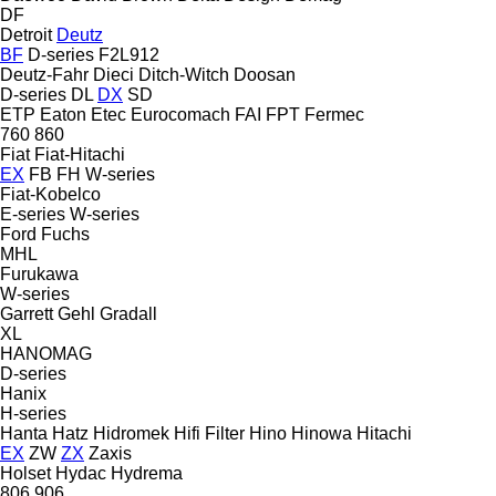
DF
Detroit
Deutz
BF
D-series
F2L912
Deutz-Fahr
Dieci
Ditch-Witch
Doosan
D-series
DL
DX
SD
ETP
Eaton
Etec
Eurocomach
FAI
FPT
Fermec
760
860
Fiat
Fiat-Hitachi
EX
FB
FH
W-series
Fiat-Kobelco
E-series
W-series
Ford
Fuchs
MHL
Furukawa
W-series
Garrett
Gehl
Gradall
XL
HANOMAG
D-series
Hanix
H-series
Hanta
Hatz
Hidromek
Hifi Filter
Hino
Hinowa
Hitachi
EX
ZW
ZX
Zaxis
Holset
Hydac
Hydrema
806
906