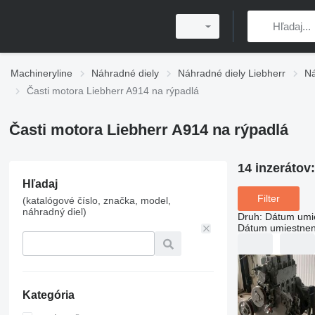
Machineryline
Náhradné diely
Náhradné diely Liebherr
Ná
Časti motora Liebherr A914 na rýpadlá
Časti motora Liebherr A914 na rýpadlá
14 inzerátov
Hľadaj
Filter
(katalógové číslo, značka, model,
náhradný diel)
Druh
:
Dátum umi
Dátum umiestnen
Kategória