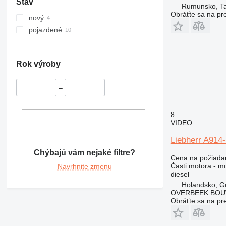
Stav
375
Rumunsko, T
Obráťte sa na pr
390
nový
416
pojazdené
420
422
424
Rok výroby
426
428
–
430
432
8
VIDEO
434
438
Liebherr A914
444
Chýbajú vám nejaké filtre?
Cena na požiada
631
Časti motora - m
Navrhnite zmenu
730
diesel
Holandsko, G
777
OVERBEEK BOU
966
Obráťte sa na pr
972
980