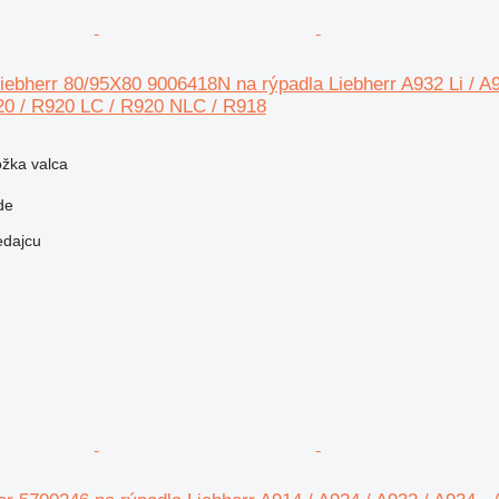
iebherr 80/95X80 9006418N na rýpadla Liebherr A932 Li / A94
20 / R920 LC / R920 NLC / R918
ožka valca
de
edajcu