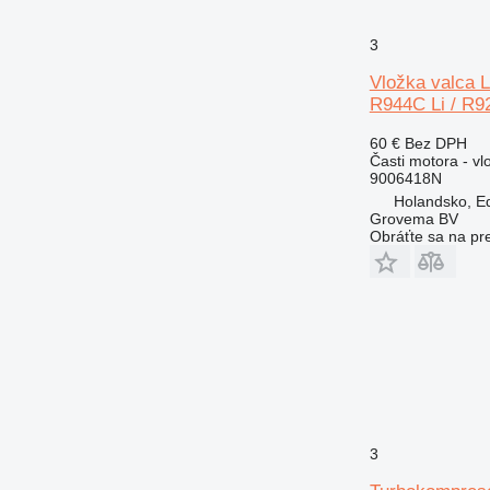
3
Vložka valca L
R944C Li / R9
60 €
Bez DPH
Časti motora - vl
9006418N
Holandsko, E
Grovema BV
Obráťte sa na pr
3