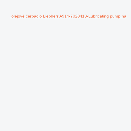
olejové čerpadlo Liebherr A914-7028413-Lubricating pump na