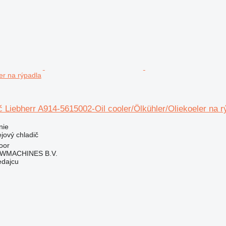
er na rýpadla
č Liebherr A914-5615002-Oil cooler/Ölkühler/Oliekoeler na r
nie
ejový chladič
oor
WMACHINES B.V.
edajcu