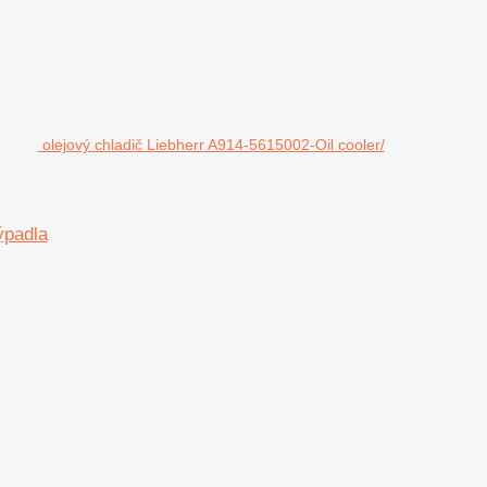
olejový chladič Liebherr A914-5615002-Oil cooler/
ýpadla