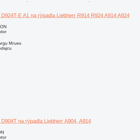
r D924T-E A1 na rýpadla Liebherr R914 R924 A914 A924
RON
otor
argu Mrues
edajcu
 D904T na rýpadla Liebherr A904, A914
ON
otor