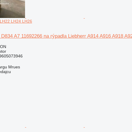
 LH22 LH24 LH26
r D834 A7 11692266 na rýpadla Liebherr A914 A916 A918 A
RON
otor
39605073946
argu Mrues
edajcu