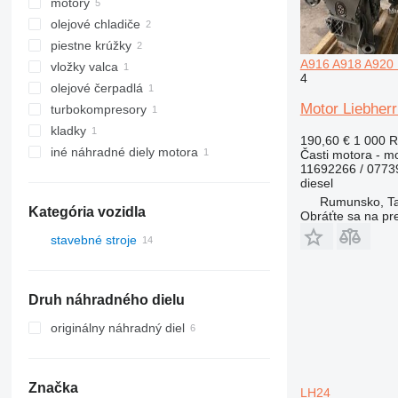
motory
olejové chladiče
piestne krúžky
A916 A918 A920
vložky valca
4
olejové čerpadlá
Motor Liebher
turbokompresory
kladky
190,60 €
1 000 
iné náhradné diely motora
Časti motora - m
11692266 / 077
diesel
Rumunsko, T
Kategória vozidla
Obráťte sa na pr
stavebné stroje
rýpadlá
Druh náhradného dielu
originálny náhradný diel
Značka
LH24