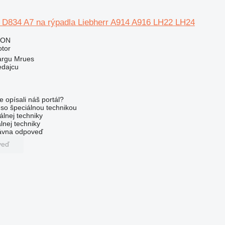
r D834 A7 na rýpadla Liebherr A914 A916 LH22 LH24
RON
otor
argu Mrues
edajcu
e opísali náš portál?
l so špeciálnou technikou
álnej techniky
lnej techniky
rávna odpoveď
veď