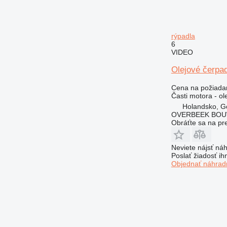
rýpadla
6
VIDEO
Olejové čerpa
Cena na požiada
Časti motora - ol
Holandsko, G
OVERBEEK BOU
Obráťte sa na pr
Neviete nájsť náh
Poslať žiadosť ih
Objednať náhradn