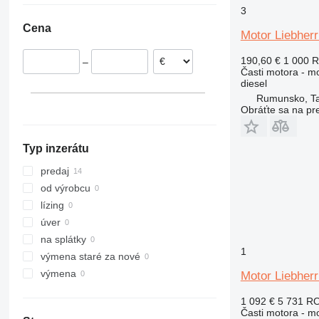
3
Rumunsko
317
SD
A924
L 564
R916
Cena
Nemecko
318
A932
L 566
R918
Motor Liebher
320
A934
L 574
R920
190,60 €
1 000 
–
321
A944
L 576
R922
Časti motora - m
diesel
322
A954
L 580
R924
Rumunsko, T
323
L 586
R926
Obráťte sa na pr
324
R932
325
R934
Typ inzerátu
326
R936
329
R942
predaj
330
R944
od výrobcu
336
R946
lízing
340
R954
úver
345
R956
na splátky
1
349
R964
výmena staré za nové
350
R974
výmena
Motor Liebherr
365
R984
1 092 €
5 731 R
374
Časti motora - m