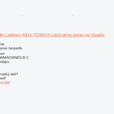
dlo Liebherr A914-7028413-Lubricating pump na rýpadla
nie
ejové čerpadlo
oor
WMACHINES B.V.
edajcu
radný diel?
neď!
ý diel