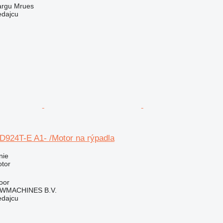
argu Mrues
edajcu
-D924T-E A1- /Motor na rýpadla
nie
otor
oor
WMACHINES B.V.
edajcu