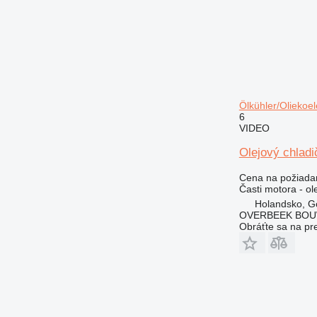
988
C-series
DE
D series
E-series
M-series
Ölkühler/Oliekoel
MH
6
VIDEO
PC
V-series
Olejový chladi
Cena na požiada
Časti motora - ol
Holandsko, G
OVERBEEK BOU
Obráťte sa na pr