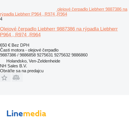
olejové čerpadlo Liebherr 9887386 na
rýpadla Liebherr P964 , R974 ,R964
4
Olejové čerpadlo Liebherr 9887386 na rýpadla Liebherr
P964 , R974 ,R964
650 €
Bez DPH
Časti motora - olejové čerpadlo
9887386 / 9886858 9275631 9275632 9886860
Holandsko, Ven-Zeldenheide
NH Sales B.V.
Obráťte sa na predajcu