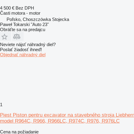
4 500 €
Bez DPH
Časti motora - motor
Poľsko, Choszczówka Stojecka
Paweł Tokarski "Auto 23"
Obráťte sa na predajcu
Neviete nájsť náhradný diel?
Poslať žiadosť ihneď!
Objednať náhradný diel
1
Piest Piston pentru excavator na stavebného stroja Liebherr
model R964C, R966, R966LC, R974C, R976, R976LC
Cena na požiadanie