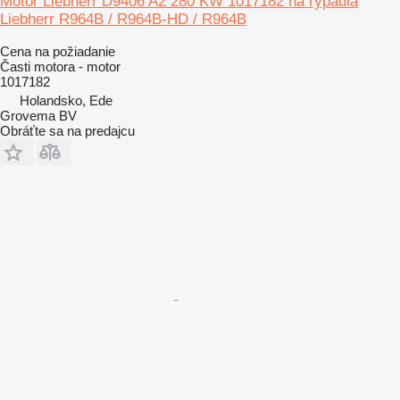
Motor Liebherr D9406 A2 280 KW 1017182 na rýpadla
Liebherr R964B / R964B-HD / R964B
Cena na požiadanie
Časti motora - motor
1017182
Holandsko, Ede
Grovema BV
Obráťte sa na predajcu