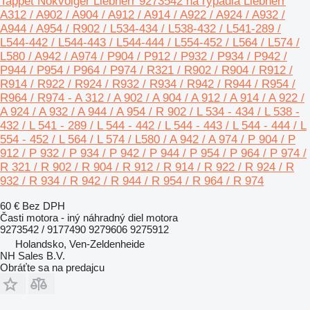
Tappet Nokvolger Liebherr 9273542 na rýpadla Liebherr
A312 / A902 / A904 / A912 / A914 / A922 / A924 / A932 /
A944 / A954 / R902 / L534-434 / L538-432 / L541-289 /
L544-442 / L544-443 / L544-444 / L554-452 / L564 / L574 /
L580 / A942 / A974 / P904 / P912 / P932 / P934 / P942 /
P944 / P954 / P964 / P974 / R321 / R902 / R904 / R912 /
R914 / R922 / R924 / R932 / R934 / R942 / R944 / R954 /
R964 / R974 - A 312 / A 902 / A 904 / A 912 / A 914 / A 922 /
A 924 / A 932 / A 944 / A 954 / R 902 / L 534 - 434 / L 538 -
432 / L 541 - 289 / L 544 - 442 / L 544 - 443 / L 544 - 444 / L
554 - 452 / L 564 / L 574 / L580 / A 942 / A 974 / P 904 / P
912 / P 932 / P 934 / P 942 / P 944 / P 954 / P 964 / P 974 /
R 321 / R 902 / R 904 / R 912 / R 914 / R 922 / R 924 / R
932 / R 934 / R 942 / R 944 / R 954 / R 964 / R 974
60 €
Bez DPH
Časti motora - iný náhradný diel motora
9273542 / 9177490 9279606 9275912
Holandsko, Ven-Zeldenheide
NH Sales B.V.
Obráťte sa na predajcu