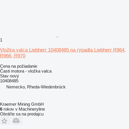
1
Vložka valca Liebherr 10408485 na rýpadla Liebherr R964,
R966, R970
Cena na požiadanie
Časti motora - vložka valca
Stav
nový
10408485
Nemecko, Rheda-Wiedenbrück
Kraemer Mining GmbH
6
rokov v Machineryline
Obráťte sa na predajcu