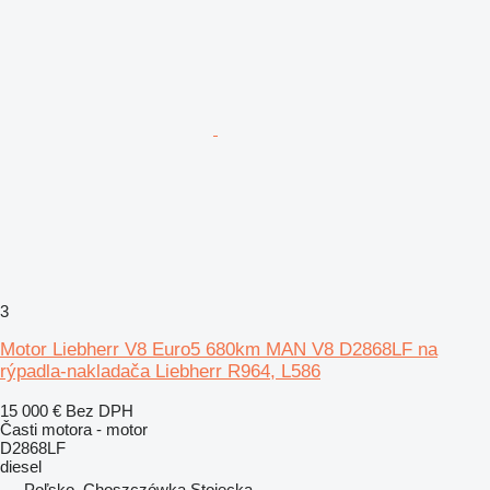
3
Motor Liebherr V8 Euro5 680km MAN V8 D2868LF na
rýpadla-nakladača Liebherr R964, L586
15 000 €
Bez DPH
Časti motora - motor
D2868LF
diesel
Poľsko, Choszczówka Stojecka