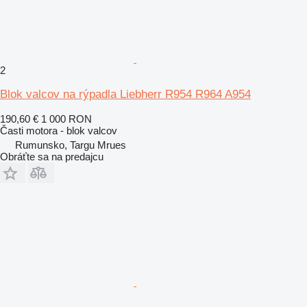
2
Blok valcov na rýpadla Liebherr R954 R964 A954
190,60 €
1 000 RON
Časti motora - blok valcov
Rumunsko, Targu Mrues
Obráťte sa na predajcu