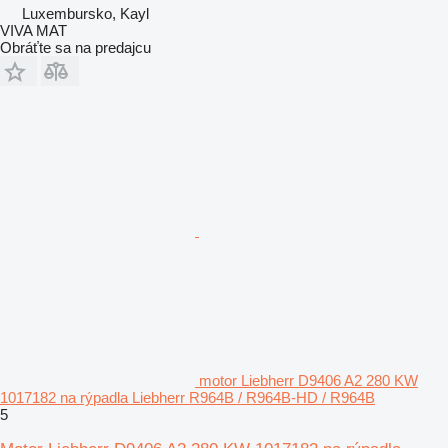
Luxembursko, Kayl
VIVA MAT
Obráťte sa na predajcu
motor Liebherr D9406 A2 280 KW
1017182 na rýpadla Liebherr R964B / R964B-HD / R964B
5