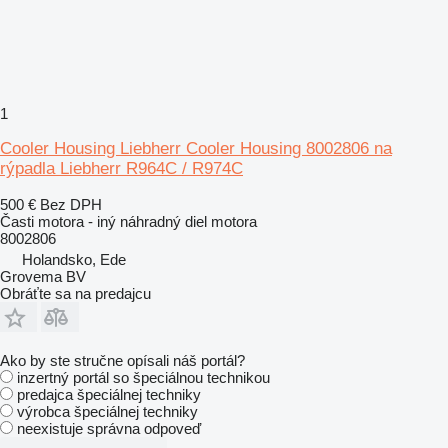
1
Cooler Housing Liebherr Cooler Housing 8002806 na
rýpadla Liebherr R964C / R974C
500 €
Bez DPH
Časti motora - iný náhradný diel motora
8002806
Holandsko, Ede
Grovema BV
Obráťte sa na predajcu
Ako by ste stručne opísali náš portál?
inzertný portál so špeciálnou technikou
predajca špeciálnej techniky
výrobca špeciálnej techniky
neexistuje správna odpoveď