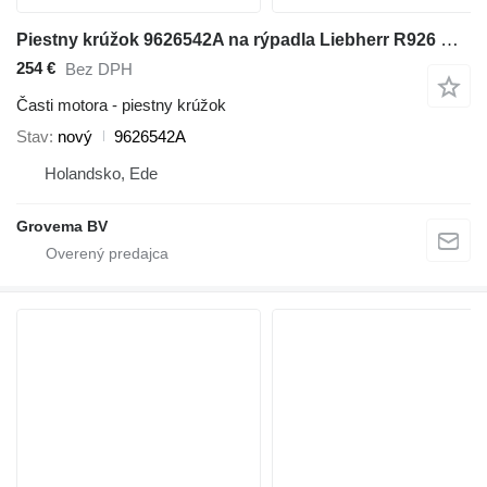
Piestny krúžok 9626542A na rýpadla Liebherr R926 COMP / R924 COMPACT
254 €
Bez DPH
Časti motora - piestny krúžok
Stav
nový
9626542A
Holandsko, Ede
Grovema BV