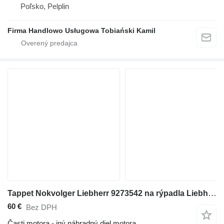
Poľsko, Pelplin
Firma Handlowo Usługowa Tobiański Kamil
Tappet Nokvolger Liebherr 9273542 na rýpadla Liebherr A312 / A902 / A904 / A912 / A914 / A922 / A924 / A932 / A944 / A954 / R902 / L534-434 / L538-432 / L541-289 / L544-442 / L544-443 / L544-444 / L554-452 / L564 / L574 / L580 / A942 / A974 / P904 / P912 / P932 / P934 / P942 / P944 / P954 / P964 / P974 / R321 / R902 / R904 / R912 / R914 / R922 / R924 / R932 / R934 / R942 / R944 / R954 / R964 / R974 - A 312 / A 902 / A 904 / A 912 / A 914 / A 922 / A 924 / A 932 / A 944 / A 954 / R 902 / L 534 - 434 / L 538 - 432 / L 541 - 289 / L 544 - 442 / L 544 - 443 / L 544 - 444 / L 554 - 452 / L 564 / L 574 / L580 / A 942 / A 974 / P 904 / P 912 / P 932 / P 934 / P 942 / P 944 / P 954 / P 964 / P 974 / R 321 / R 902 / R 904 / R 912 / R 914 / R 922 / R 924 / R 932 / R 934 / R 942 / R 944 / R 954 / R 964 / R 974
60 €
Bez DPH
Časti motora - iný náhradný diel motora