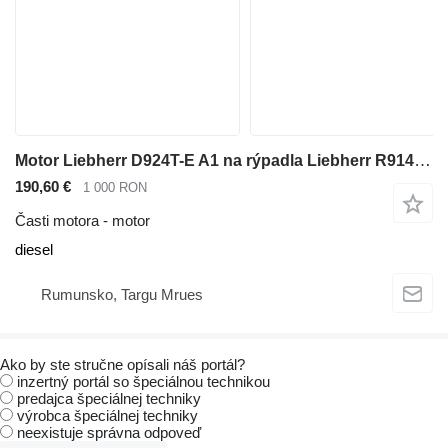
Motor Liebherr D924T-E A1 na rýpadla Liebherr R914 R924 A914 A924
190,60 €
1 000 RON
Časti motora - motor
diesel
Rumunsko, Targu Mrues
Ako by ste stručne opísali náš portál?
inzertný portál so špeciálnou technikou
predajca špeciálnej techniky
výrobca špeciálnej techniky
neexistuje správna odpoveď