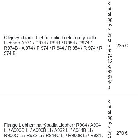
K
at
al
óg
ov
é
čí
Olejový chladič Liebherr olie koeler na rýpadla
sl
Liebherr A974 / P974 / R944 / R954 / R974 /
o:
225 €
R974B - A 974 / P 974 / R 944 / R 954 / R 974 / R
92
974 B
74
12
3,
92
67
44
0
K
at
al
óg
ov
Flange Liebherr na rýpadla Liebherr R904 / A904
é
Li / A900C Li / A900B Li / A932 Li / A944B Li /
čí
270 €
R900C Li / R932 Li / R944C Li / R900B Li / R934 /