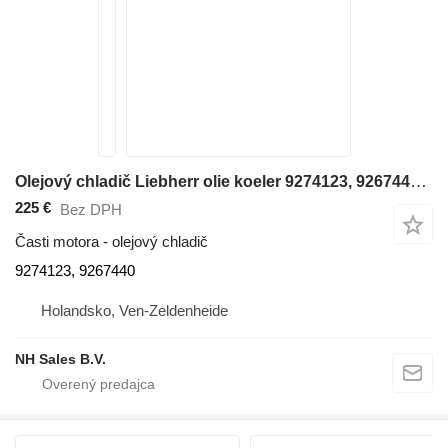
Olejový chladič Liebherr olie koeler 9274123, 9267440 na rýpadla Liebherr A974 / P974 / R944 / R954 / R974 / R974B - A 974 / P 974 / R 944 / R 954 / R 974 / R 974 B
225 €
Bez DPH
Časti motora - olejový chladič
9274123, 9267440
Holandsko, Ven-Zeldenheide
NH Sales B.V.