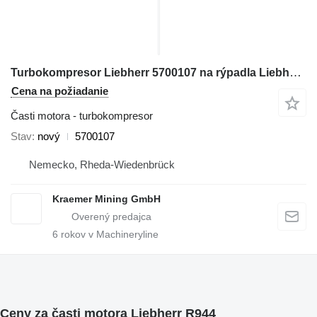
Turbokompresor Liebherr 5700107 na rýpadla Liebherr R922, R942, R944, R954, A900, A944, A954, PR734, PR742
Cena na požiadanie
Časti motora - turbokompresor
Stav
nový
5700107
Nemecko, Rheda-Wiedenbrück
Kraemer Mining GmbH
6
rokov v Machineryline
Ceny za časti motora Liebherr R944