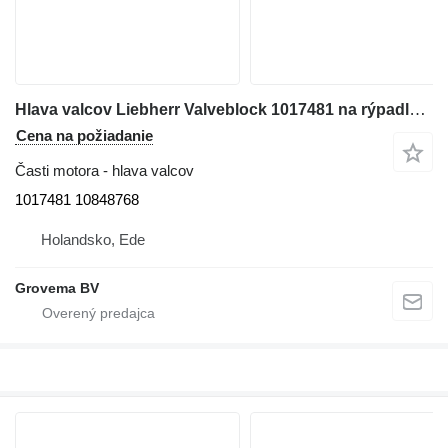
Hlava valcov Liebherr Valveblock 1017481 na rýpadla Liebherr R926 K-LC / R944C Li / R926 LC / R926 CL / R926 NLC / R926 SLC / R926 WLC / R906 WLC / R906 C / R906 LC / R906 NLC / R916 LC / R916 NLC / R916 SLC / R916 WLC
Cena na požiadanie
Časti motora - hlava valcov
1017481 10848768
Holandsko, Ede
Grovema BV