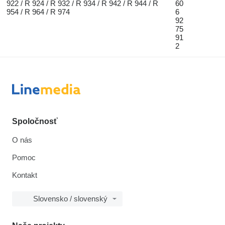
922 / R 924 / R 932 / R 934 / R 942 / R 944 / R
60
954 / R 964 / R 974
6
92
75
91
2
Spoločnosť
O nás
Pomoc
Kontakt
Slovensko / slovenský