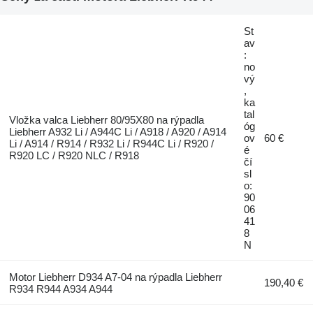
St
av
:
no
vý
,
ka
tal
Vložka valca Liebherr 80/95X80 na rýpadla
óg
Liebherr A932 Li / A944C Li / A918 / A920 / A914
ov
60 €
Li / A914 / R914 / R932 Li / R944C Li / R920 /
é
R920 LC / R920 NLC / R918
čí
sl
o:
90
06
41
8
N
Motor Liebherr D934 A7-04 na rýpadla Liebherr
190,40 €
R934 R944 A934 A944