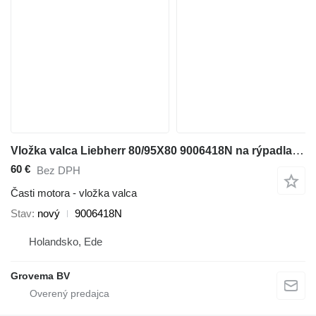
Vložka valca Liebherr 80/95X80 9006418N na rýpadla Liebherr A932 Li / A944C Li / A918 / A920 / A914 Li / A914 / R914 / R932 Li / R944C Li / R920 / R920 LC / R920 NLC / R918
60 €
Bez DPH
Časti motora - vložka valca
Stav
nový
9006418N
Holandsko, Ede
Grovema BV