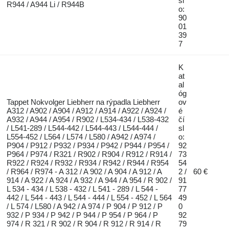
sl
R944 / A944 Li / R944B
o:
90
01
39
7
K
at
al
óg
Tappet Nokvolger Liebherr na rýpadla Liebherr
ov
A312 / A902 / A904 / A912 / A914 / A922 / A924 /
é
A932 / A944 / A954 / R902 / L534-434 / L538-432
čí
/ L541-289 / L544-442 / L544-443 / L544-444 /
sl
L554-452 / L564 / L574 / L580 / A942 / A974 /
o:
P904 / P912 / P932 / P934 / P942 / P944 / P954 /
92
P964 / P974 / R321 / R902 / R904 / R912 / R914 /
73
R922 / R924 / R932 / R934 / R942 / R944 / R954
54
/ R964 / R974 - A 312 / A 902 / A 904 / A 912 / A
2 /
60 €
914 / A 922 / A 924 / A 932 / A 944 / A 954 / R 902 /
91
L 534 - 434 / L 538 - 432 / L 541 - 289 / L 544 -
77
442 / L 544 - 443 / L 544 - 444 / L 554 - 452 / L 564
49
/ L 574 / L580 / A 942 / A 974 / P 904 / P 912 / P
0
932 / P 934 / P 942 / P 944 / P 954 / P 964 / P
92
974 / R 321 / R 902 / R 904 / R 912 / R 914 / R
79