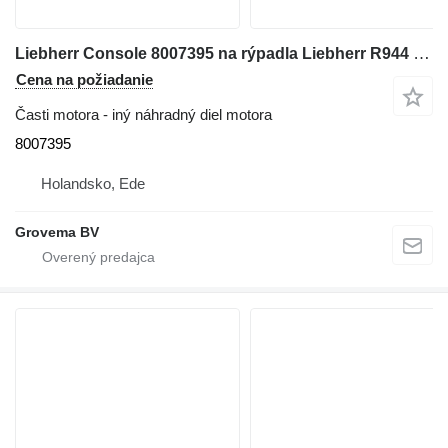
Liebherr Console 8007395 na rýpadla Liebherr R944 / R954B / R944B / R954
Cena na požiadanie
Časti motora - iný náhradný diel motora
8007395
Holandsko, Ede
Grovema BV