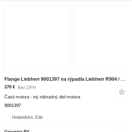
Flange Liebherr 9001397 na rýpadla Liebherr R904 / A904 Li / A900C Li / A900B Li / A932 Li / A944B Li / R900C Li / R932 Li / R944C Li / R900B Li / R934 / R944 / A944 Li / R944B
270 €
Bez DPH
Časti motora - iný náhradný diel motora
9001397
Holandsko, Ede
Grovema BV