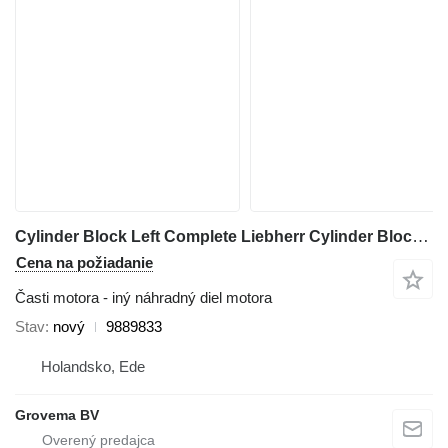
Cylinder Block Left Complete Liebherr Cylinder Block Left Complete LPVD 140/150 9889833 na rýpadla Liebherr A944C Li / A944B Li / R944C Li
Cena na požiadanie
Časti motora - iný náhradný diel motora
Stav
nový
9889833
Holandsko, Ede
Grovema BV