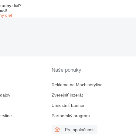
radný diel?
neď!
ý diel
Naše ponuky
Reklama na Machineryline
dajov
Zverejniť inzerát
Umiestniť banner
ryline
Partnerský program
Pre spoločnosti