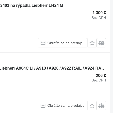
13401 na rýpadla Liebherr LH24 M
1 300 €
Bez DPH
Obráťte sa na predajcu
Piestny krúžok 9285625A na rýpadla Liebherr A904C Li / A918 / A920 / A922 RAIL / A924 RAIL / LH22 M / LH24 M
206 €
Bez DPH
Obráťte sa na predajcu