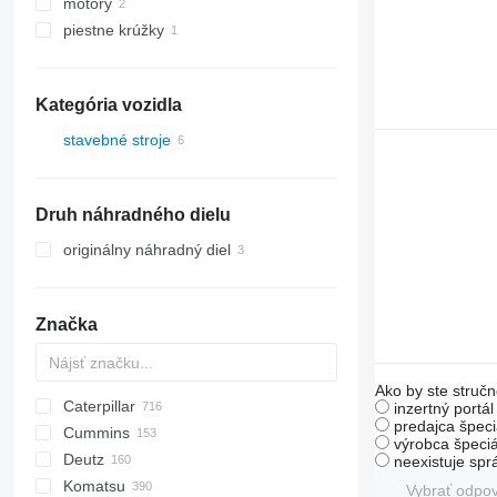
motory
piestne krúžky
Kategória vozidla
stavebné stroje
rýpadlá
Druh náhradného dielu
originálny náhradný diel
Značka
Ako by ste stručn
Caterpillar
AZ
AX
ASC
225LC
320
Steiger
450
inzertný portá
predajca špeci
Cummins
1304
331
570
120
výrobca špeciá
Deutz
1404
334
580
160
C-series
DF
neexistuje sp
Komatsu
1504
337
590
236
KTA
BF
D-series
760
EX
E-series
MHL
W-series
XL
D-series
H-series
EX
806
HX-series
1CX
310 G
SK
Vybrať odpo