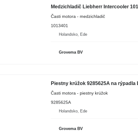
Medzichladič Liebherr Intercooler 10
Časti motora - medzichladič
1013401
Holandsko, Ede
Grovema BV
Časti motora - piestny krúžok
9285625A
Holandsko, Ede
Grovema BV