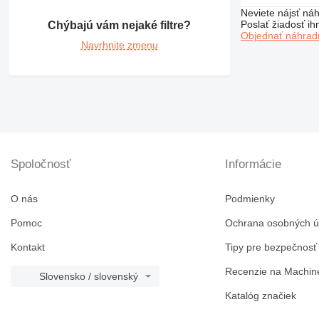
426
Neviete nájsť náh
428
Poslať žiadosť ih
Chýbajú vám nejaké filtre?
Objednať náhradn
430
Navrhnite zmenu
432
434
438
444
631
730
777
Spoločnosť
Informácie
966
972
O nás
Podmienky
980
Pomoc
Ochrana osobných ú
988
C-series
Kontakt
Tipy pre bezpečnosť
DE
Recenzie na Machine
Slovensko / slovenský
D series
E-series
Katalóg značiek
M-series