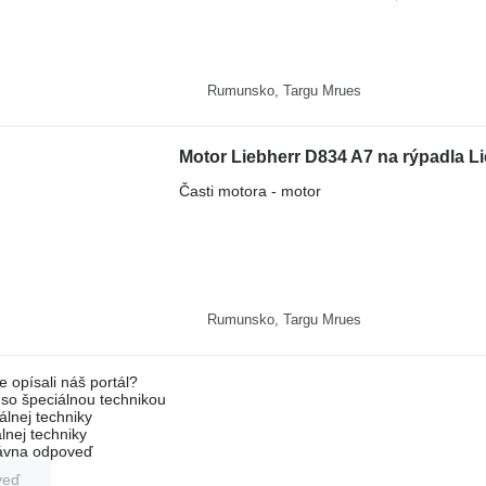
Rumunsko, Targu Mrues
Motor Liebherr D834 A7 na rýpadla 
Časti motora - motor
Rumunsko, Targu Mrues
e opísali náš portál?
l so špeciálnou technikou
álnej techniky
lnej techniky
rávna odpoveď
veď