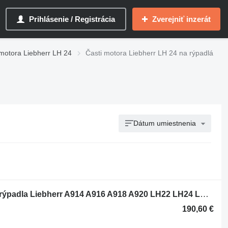
Prihlásenie / Registrácia
Zverejniť inzerát
 motora Liebherr LH 24
Časti motora Liebherr LH 24 na rýpadlá
Dátum umiestnenia
Motor Liebherr D834 A7 11692266 na rýpadla Liebherr A914 A916 A918 A920 LH22 LH24 LH26
190,60 €