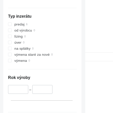
324
L 586
R926
325
R932
Typ inzerátu
326
R934
329
R936
predaj
330
R942
od výrobcu
336
R944
lízing
340
R946
úver
345
R954
na splátky
349
R956
výmena staré za nové
350
R964
výmena
365
R974
374
R984
Rok výroby
375
390
–
416
420
422
424