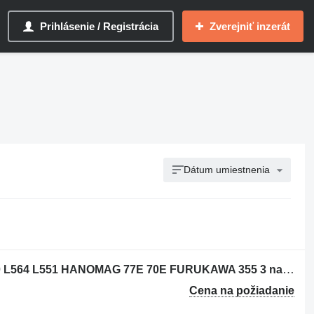
Prihlásenie / Registrácia
Zverejniť inzerát
Dátum umiestnenia
Náprava USED LIEBHERR L574 L580 L564 L551 HANOMAG 77E 70E FURUKAWA 355 3 na kolesového nakladača Liebherr LIEBHERR L574 L580 L564 L551 HANOMAG 77E 70E
Cena na požiadanie