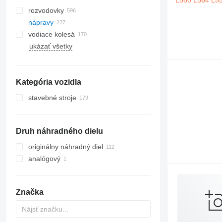
rozvodovky
nápravy
vodiace kolesá
ukázať všetky
oceľové pásy
húsenicové pásy
tretry
Kategória vozidla
gumové pásy
pásové podvozky
stavebné stroje
rýpadlá
žeriavy
Druh náhradného dielu
stroje pre zemné práce
autožeriavy
stavebné nakladače
vežové žeriavy
buldozéry
originálny náhradný diel
iné stavebné stroje
kolesové nakladače
analógový
Značka