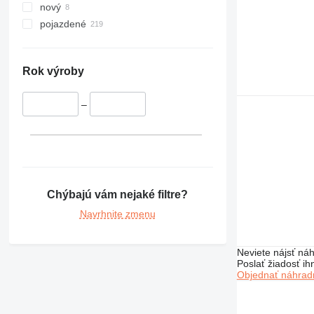
nový
pojazdené
Rok výroby
–
Chýbajú vám nejaké filtre?
Navrhnite zmenu
Neviete nájsť náh
Poslať žiadosť ih
Objednať náhradn