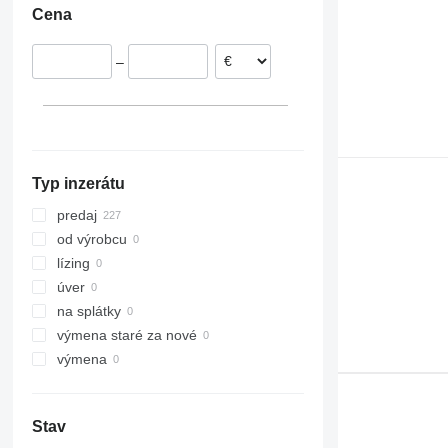
Cena
Česko
930
Taliansko
950
–
Španielsko
962
Francúzsko
966
Luxembursko
972
ukázať všetky
980
988
Typ inzerátu
992
CS
predaj
D series
od výrobcu
M-series
lízing
MH
úver
TH
na splátky
výmena staré za nové
výmena
Stav