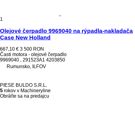
1
Olejové čerpadlo 9969040 na rýpadla-nakladača
Case New Holland
667,10 €
3 500 RON
Časti motora - olejové čerpadlo
9969040 , 291523A1 4203850
Rumunsko, ILFOV
PIESE BULDO S.R.L.
5
rokov v Machineryline
Obráťte sa na predajcu