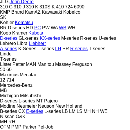
JLG
John Deere
310 G
310 J
310 K
310S K
410
724
6090
KMP Brand
KamAZ
Kawasaki
Kobelco
SK
Kohler
Komatsu
BR
D series
HD
PC
PW
WA
WB
WH
Koop
Kramer
Kubota
D-series
GL-series
KX-series
M-series
R-series
U-series
Lebrero
Libra
Liebherr
A-series
K-Series
L-series
LH
PR
R-series
T-series
Linde
T-series
Lister Petter
MAN
Manitou
Massey Ferguson
50
60
Maximus
Mecalac
12
714
Mercedes-Benz
MB
Michigan
Mitsubishi
D-series
L-series
MT
Pajero
Modine
Neumeier
Neuson
New Holland
B-series
CX
E-series
L-series
LB
LM
LS
MH
NH
WE
Nissan
O&K
MH
RH
OFM
PMP
Parker
Pel-Job