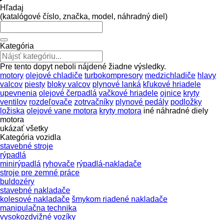
Hľadaj
(katalógové číslo, značka, model, náhradný diel)
Kategória
Pre tento dopyt neboli nájdené žiadne výsledky.
motory
olejové chladiče
turbokompresory
medzichladiče
hlavy
valcov
piesty
bloky valcov
plynové lanká
kľukové hriadele
upevnenia
olejové čerpadlá
vačkové hriadele
ojnice
kryty
ventilov
rozdeľovače
zotrvačníky
plynové pedály
podložky
ložiska
olejové vane motora
kryty motora
iné náhradné diely
motora
ukázať všetky
Kategória vozidla
stavebné stroje
rýpadlá
minirýpadlá
ryhovače
rýpadlá-nakladače
stroje pre zemné práce
buldozéry
stavebné nakladače
kolesové nakladače
šmykom riadené nakladače
manipulačna technika
vysokozdvižné vozíky