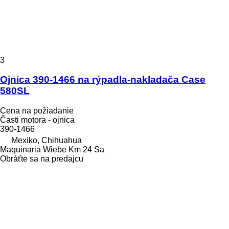
3
Ojnica 390-1466 na rýpadla-nakladača Case
580SL
Cena na požiadanie
Časti motora - ojnica
390-1466
Mexiko, Chihuahua
Maquinaria Wiebe Km 24 Sa
Obráťte sa na predajcu