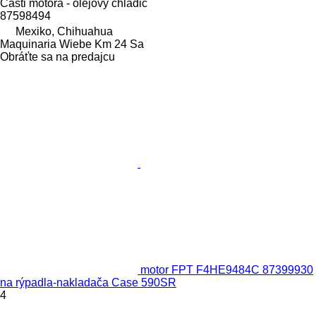
Časti motora - olejový chladič
87598494
Mexiko, Chihuahua
Maquinaria Wiebe Km 24 Sa
Obráťte sa na predajcu
motor FPT F4HE9484C 87399930
na rýpadla-nakladača Case 590SR
4