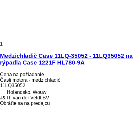
1
Medzichladič Case 11LQ-35052 - 11LQ35052 na
rýpadla Case 1221F HL780-9A
Cena na požiadanie
Časti motora - medzichladič
11LQ35052
Holandsko, Wouw
J&Th van der Veldt BV
Obráťte sa na predajcu