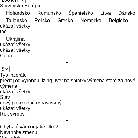
Slovensko
Európa
Holandsko
Rumunsko
Španielsko
Litva
Dánsko
Taliansko
Poľsko
Grécko
Nemecko
Belgicko
ukázať všetky
iné
Ukrajina
ukázať všetky
ukázať všetky
Cena
–
Typ inzerátu
predaj
od výrobcu
lízing
úver
na splátky
výmena staré za nové
výmena
ukázať všetky
Stav
nový
pojazdené
repasovaný
ukázať všetky
Rok výroby
–
Chýbajú vám nejaké filtre?
Navrhnite zmenu
Výsledok: