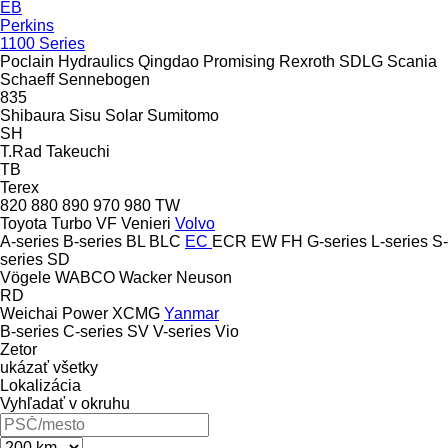
EB
Perkins
1100 Series
Poclain Hydraulics
Qingdao Promising
Rexroth
SDLG
Scania
Schaeff
Sennebogen
835
Shibaura
Sisu
Solar
Sumitomo
SH
T.Rad
Takeuchi
TB
Terex
820
880
890
970
980
TW
Toyota
Turbo
VF Venieri
Volvo
A-series
B-series
BL
BLC
EC
ECR
EW
FH
G-series
L-series
S-
series
SD
Vögele
WABCO
Wacker Neuson
RD
Weichai Power
XCMG
Yanmar
B-series
C-series
SV
V-series
Vio
Zetor
ukázať všetky
Lokalizácia
Vyhľadať v okruhu