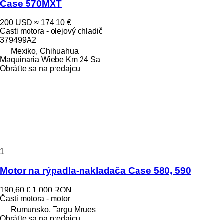
Case 570MXT
200 USD
≈ 174,10 €
Časti motora - olejový chladič
379499A2
Mexiko, Chihuahua
Maquinaria Wiebe Km 24 Sa
Obráťte sa na predajcu
1
Motor na rýpadla-nakladača Case 580, 590
190,60 €
1 000 RON
Časti motora - motor
Rumunsko, Targu Mrues
Obráťte sa na predajcu