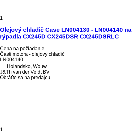
1
Olejový chladič Case LN004130 - LN004140 na
rýpadla CX245D CX245DSR CX245DSRLC
Cena na požiadanie
Časti motora - olejový chladič
LN004140
Holandsko, Wouw
J&Th van der Veldt BV
Obráťte sa na predajcu
1