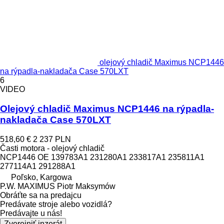
olejový chladič Maximus NCP1446
na rýpadla-nakladača Case 570LXT
6
VIDEO
Olejový chladič Maximus NCP1446 na rýpadla-
nakladača Case 570LXT
518,60 €
2 237 PLN
Časti motora - olejový chladič
NCP1446 OE 139783A1 231280A1 233817A1 235811A1
277114A1 291288A1
Poľsko, Kargowa
P.W. MAXIMUS Piotr Maksymów
Obráťte sa na predajcu
Predávate stroje alebo vozidlá?
Predávajte u nás!
Zverejniť inzerát