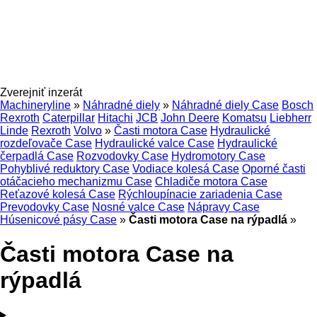
Zverejniť inzerát
Machineryline
»
Náhradné diely
»
Náhradné diely Case
Bosch
Rexroth
Caterpillar
Hitachi
JCB
John Deere
Komatsu
Liebherr
Linde
Rexroth
Volvo
»
Časti motora Case
Hydraulické
rozdeľovače Case
Hydraulické valce Case
Hydraulické
čerpadlá Case
Rozvodovky Case
Hydromotory Case
Pohyblivé reduktory Case
Vodiace kolesá Case
Oporné časti
otáčacieho mechanizmu Case
Chladiče motora Case
Reťazové kolesá Case
Rýchloupínacie zariadenia Case
Prevodovky Case
Nosné valce Case
Nápravy Case
Húsenicové pásy Case
»
Časti motora Case na rýpadlá
»
Časti motora Case na
rýpadlá