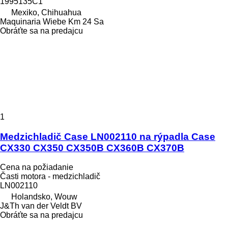
1995135C1
Mexiko, Chihuahua
Maquinaria Wiebe Km 24 Sa
Obráťte sa na predajcu
1
Medzichladič Case LN002110 na rýpadla Case
CX330 CX350 CX350B CX360B CX370B
Cena na požiadanie
Časti motora - medzichladič
LN002110
Holandsko, Wouw
J&Th van der Veldt BV
Obráťte sa na predajcu