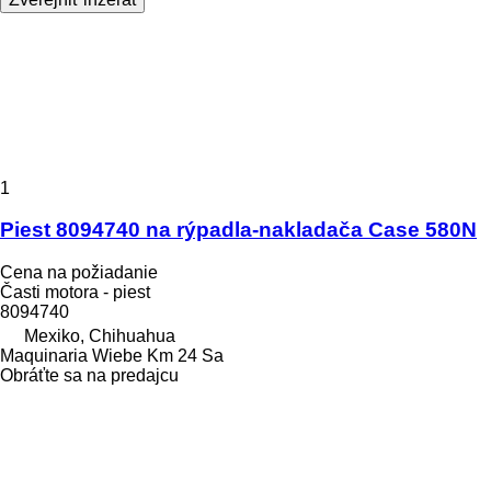
1
Piest 8094740 na rýpadla-nakladača Case 580N
Cena na požiadanie
Časti motora - piest
8094740
Mexiko, Chihuahua
Maquinaria Wiebe Km 24 Sa
Obráťte sa na predajcu