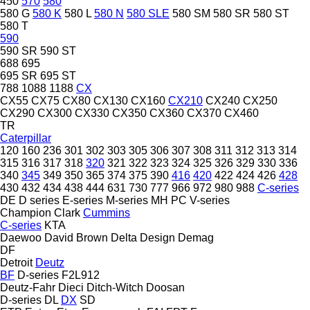
450
570
580
580 G
580 K
580 L
580 N
580 SLE
580 SM
580 SR
580 ST
580 T
590
590 SR
590 ST
688
695
695 SR
695 ST
788
1088
1188
CX
CX55
CX75
CX80
CX130
CX160
CX210
CX240
CX250
CX290
CX300
CX330
CX350
CX360
CX370
CX460
TR
Caterpillar
120
160
236
301
302
303
305
306
307
308
311
312
313
314
315
316
317
318
320
321
322
323
324
325
326
329
330
336
340
345
349
350
365
374
375
390
416
420
422
424
426
428
430
432
434
438
444
631
730
777
966
972
980
988
C-series
DE
D series
E-series
M-series
MH
PC
V-series
Champion
Clark
Cummins
C-series
KTA
Daewoo
David Brown
Delta Design
Demag
DF
Detroit
Deutz
BF
D-series
F2L912
Deutz-Fahr
Dieci
Ditch-Witch
Doosan
D-series
DL
DX
SD