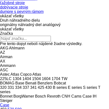
ťažobné stroje
dobývacie stroje
dumpre s pevným rámom
ukázať všetky
Druh náhradného dielu
originálny náhradný diel
analógový
ukázať všetky
Značka
Pre tento dopyt neboli nájdené žiadne výsledky.
AKG
Ahlmann
AZ
Airman
AX
Ammann
ASC
Astec
Atlas Copco
Atlas
225LC
1304
1404
1504
1604
1704
TW
BOMAG
Base
Benati
Benzlers
Bobcat
320
331
334
337
341
425
430
B series
E series
S series
T
series
Bonnet
BorgWarner
Bosch Rexroth
CNH
Cams
Case IH
Steiger
Case