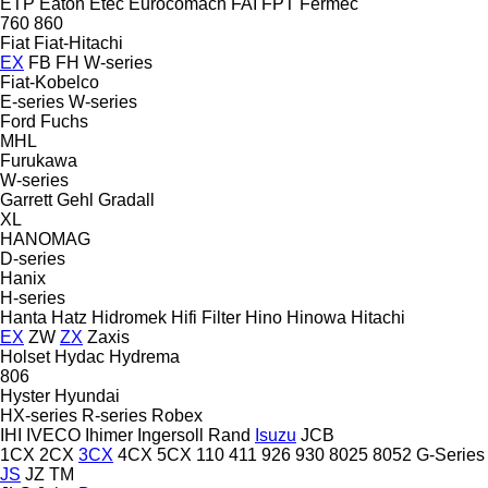
ETP
Eaton
Etec
Eurocomach
FAI
FPT
Fermec
760
860
Fiat
Fiat-Hitachi
EX
FB
FH
W-series
Fiat-Kobelco
E-series
W-series
Ford
Fuchs
MHL
Furukawa
W-series
Garrett
Gehl
Gradall
XL
HANOMAG
D-series
Hanix
H-series
Hanta
Hatz
Hidromek
Hifi Filter
Hino
Hinowa
Hitachi
EX
ZW
ZX
Zaxis
Holset
Hydac
Hydrema
806
Hyster
Hyundai
HX-series
R-series
Robex
IHI
IVECO
Ihimer
Ingersoll Rand
Isuzu
JCB
1CX
2CX
3CX
4CX
5CX
110
411
926
930
8025
8052
G-Series
JS
JZ
TM