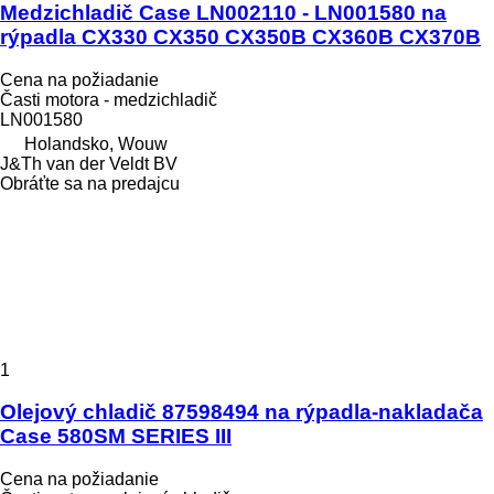
Medzichladič Case LN002110 - LN001580 na
rýpadla CX330 CX350 CX350B CX360B CX370B
Cena na požiadanie
Časti motora - medzichladič
LN001580
Holandsko, Wouw
J&Th van der Veldt BV
Obráťte sa na predajcu
1
Olejový chladič 87598494 na rýpadla-nakladača
Case 580SM SERIES III
Cena na požiadanie