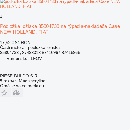
1
Podložka ložiska 85804733 na rýpadla-nakladača Case
NEW HOLLAND, FIAT
17,92 €
94 RON
Časti motora - podložka ložiska
85804733 , 87488318 87416967 87416966
Rumunsko, ILFOV
PIESE BULDO S.R.L.
5
rokov v Machineryline
Obráťte sa na predajcu