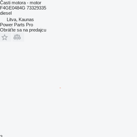
Časti motora - motor
F4GE0484G 73329335
diesel
Litva, Kaunas
Power Parts Pro
Obráťte sa na predajcu
3