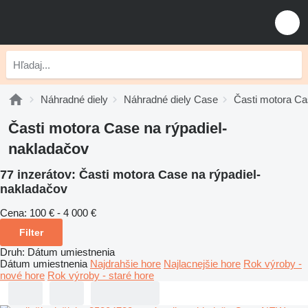
Náhradné diely
Náhradné diely Case
Časti motora C
Časti motora Case na rýpadiel-
nakladačov
77 inzerátov:
Časti motora Case na rýpadiel-
nakladačov
Cena:
100 € - 4 000 €
Filter
Druh
:
Dátum umiestnenia
Dátum umiestnenia
Najdrahšie hore
Najlacnejšie hore
Rok výroby -
nové hore
Rok výroby - staré hore