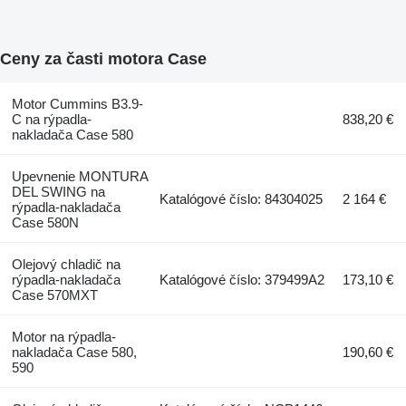
Ceny za časti motora Case
Motor Cummins B3.9-
C na rýpadla-
838,20 €
nakladača Case 580
Upevnenie MONTURA
DEL SWING na
Katalógové číslo: 84304025
2 164 €
rýpadla-nakladača
Case 580N
Olejový chladič na
rýpadla-nakladača
Katalógové číslo: 379499A2
173,10 €
Case 570MXT
Motor na rýpadla-
nakladača Case 580,
190,60 €
590