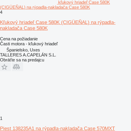
kľukový hriadeľ Case 580K
(CIGÜEÑAL) na rýpadla-nakladača Case 580K
4
Kľukový hriadeľ Case 580K (CIGÜEÑAL) na rýpadla-
nakladača Case 580K
Cena na požiadanie
Časti motora - kľukový hriadeľ
Španielsko, Uxes
TALLERES A.CAPELÁN S.L.
Obráťte sa na predajcu
1
Piest 138235A1 na rýpadla-nakladača Case 570MXT