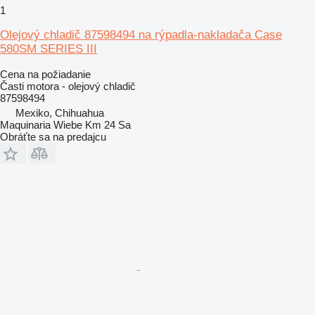
1
Olejový chladič 87598494 na rýpadla-nakladača Case
580SM SERIES III
Cena na požiadanie
Časti motora - olejový chladič
87598494
Mexiko, Chihuahua
Maquinaria Wiebe Km 24 Sa
Obráťte sa na predajcu