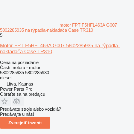
motor FPT F5HFL463A G007
5802285935 na rýpadla-nakladača Case TR310
5
Motor FPT F5HFL463A G007 5802285935 na rýpadla-
nakladača Case TR310
Cena na požiadanie
Časti motora - motor
5802285935 5802285930
diesel
Litva, Kaunas
Power Parts Pro
Obráťte sa na predajcu
Predávate stroje alebo vozidlá?
Predávajte u nás!
Zverejniť inzerát