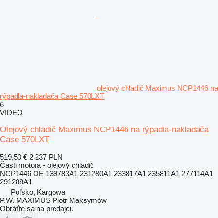
olejový chladič Maximus NCP1446 na
rýpadla-nakladača Case 570LXT
6
VIDEO
Olejový chladič Maximus NCP1446 na rýpadla-nakladača
Case 570LXT
519,50 €
2 237 PLN
Časti motora - olejový chladič
NCP1446 OE 139783A1 231280A1 233817A1 235811A1 277114A1
291288A1
Poľsko, Kargowa
P.W. MAXIMUS Piotr Maksymów
Obráťte sa na predajcu