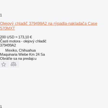
1
Olejový chladič 379499A2 na rýpadla-nakladača Case
570MXT
200 USD
≈ 173,10 €
Časti motora - olejový chladič
379499A2
Mexiko, Chihuahua
Maquinaria Wiebe Km 24 Sa
Obráťte sa na predajcu
1