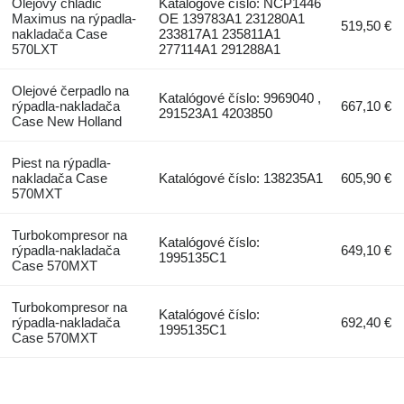
Olejový chladič
Katalógové číslo: NCP1446
Maximus na rýpadla-
OE 139783A1 231280A1
519,50 €
nakladača Case
233817A1 235811A1
570LXT
277114A1 291288A1
Olejové čerpadlo na
Katalógové číslo: 9969040 ,
rýpadla-nakladača
667,10 €
291523A1 4203850
Case New Holland
Piest na rýpadla-
nakladača Case
Katalógové číslo: 138235A1
605,90 €
570MXT
Turbokompresor na
Katalógové číslo:
rýpadla-nakladača
649,10 €
1995135C1
Case 570MXT
Turbokompresor na
Katalógové číslo:
rýpadla-nakladača
692,40 €
1995135C1
Case 570MXT