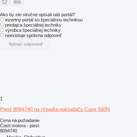
Ako by ste stručne opísali náš portál?
inzertný portál so špeciálnou technikou
predajca špeciálnej techniky
výrobca špeciálnej techniky
neexistuje správna odpoveď
Vybrať odpoveď
1
Piest 8094740 na rýpadla-nakladača Case 580N
Cena na požiadanie
Časti motora - piest
8094740