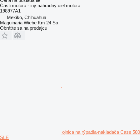
Cena na požiadanie
Časti motora - iný náhradný diel motora
198977A1
Mexiko, Chihuahua
Maquinaria Wiebe Km 24 Sa
Obráťte sa na predajcu
ojnica na rýpadla-nakladača Case 580
SLE