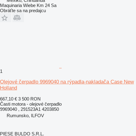
Mexiko, Chihuahua
Maquinaria Wiebe Km 24 Sa
Obráťte sa na predajcu
1
Olejové čerpadlo 9969040 na rýpadla-nakladača Case New
Holland
667,10 €
3 500 RON
Časti motora - olejové čerpadlo
9969040 , 291523A1 4203850
Rumunsko, ILFOV
PIESE BULDO S.R.L.