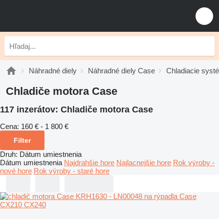
Náhradné diely
Náhradné diely Case
Chladiacie sys
Chladiče motora Case
117 inzerátov:
Chladiče motora Case
Cena:
160 € - 1 800 €
Filter
Druh
:
Dátum umiestnenia
Dátum umiestnenia
Najdrahšie hore
Najlacnejšie hore
Rok výroby -
nové hore
Rok výroby - staré hore