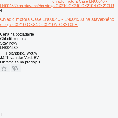
chladič motora Case LN00046 -
LN004530 na stavebného stroja CX210 CX240 CX210N CX210LR
4
Chladič motora Case LN00046 - LN004530 na stavebného
stroja CX210 CX240 CX210N CX210LR
Cena na požiadanie
Chladič motora
Stav
nový
LN004530
Holandsko, Wouw
J&Th van der Veldt BV
Obráťte sa na predajcu
1