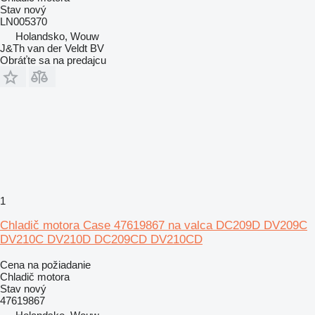
Stav
nový
LN005370
Holandsko, Wouw
J&Th van der Veldt BV
Obráťte sa na predajcu
1
Chladič motora Case 47619867 na valca DC209D DV209C
DV210C DV210D DC209CD DV210CD
Cena na požiadanie
Chladič motora
Stav
nový
47619867