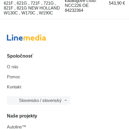
katalógové číslo:
621F , 621G , 721F , 721G ,
543,90 €
NCC226 OE
821F , 821G NEW HOLLAND
84232364
W130C , W170C , W190C
Spoločnosť
O nás
Pomoc
Kontakt
Slovensko / slovenský
Naše projekty
Autoline™