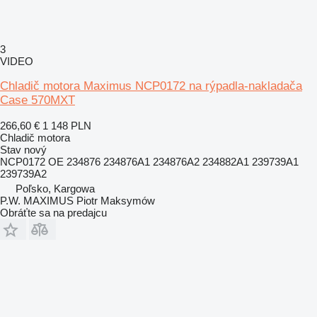
3
VIDEO
Chladič motora Maximus NCP0172 na rýpadla-nakladača
Case 570MXT
266,60 €
1 148 PLN
Chladič motora
Stav
nový
NCP0172 OE 234876 234876A1 234876A2 234882A1 239739A1
239739A2
Poľsko, Kargowa
P.W. MAXIMUS Piotr Maksymów
Obráťte sa na predajcu