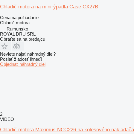
Chladič motora na minirýpadla Case CX27B
Cena na požiadanie
Chladič motora
Rumunsko
ROYAL DRU SRL
Obráťte sa na predajcu
Neviete nájsť náhradný diel?
Poslať žiadosť ihneď!
Objednať náhradný diel
2
VIDEO
Chladič motora Maximus NCC226 na kolesového nakladača