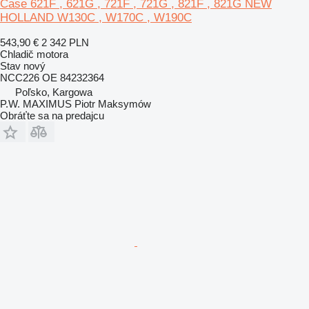
Case 621F , 621G , 721F , 721G , 821F , 821G NEW
HOLLAND W130C , W170C , W190C
543,90 €
2 342 PLN
Chladič motora
Stav
nový
NCC226 OE 84232364
Poľsko, Kargowa
P.W. MAXIMUS Piotr Maksymów
Obráťte sa na predajcu