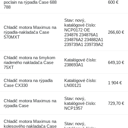
poclain na rýpadla Case 688
600 €
788
Stav: nový,
katalógové číslo:
Chladič motora Maximus na
NCP0172 OE
rýpadla-nakladača Case
266,60 €
234876 234876A1
570MXT
234876A2 234882A1
239739A1 239739A2
Chladič motora na šmykom
Katalógové číslo:
riadeného nakladača Case
649,10 €
238693A1
75XT
Chladič motora na rýpadla
Katalógové číslo:
1 904 €
Case CX330
LN00121
Stav: nový,
Chladič motora Maximus na
katalógové číslo:
729,70 €
rýpadla Case
NCP1957
Chladič motora Maximus na
Stav: nový,
kolesového nakladača Case