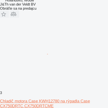
Holandsko, Wouw
J&Th van der Veldt BV
Obráťte sa na predajcu
3
Chladič motora Case KWH12780 na rýpadla Case
CX750DRTC CX750DRTCME