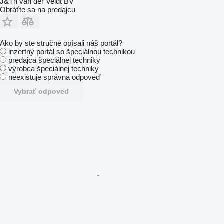
J&Th van der Veldt BV
Obráťte sa na predajcu
Ako by ste stručne opísali náš portál?
inzertný portál so špeciálnou technikou
predajca špeciálnej techniky
výrobca špeciálnej techniky
neexistuje správna odpoveď
Vybrať odpoveď