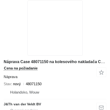
Náprava Case 48071150 na kolesového nakladača Case W70C W80C 221F 321F
Cena na požiadanie
Náprava
Stav
nový
48071150
Holandsko, Wouw
J&Th van der Veldt BV