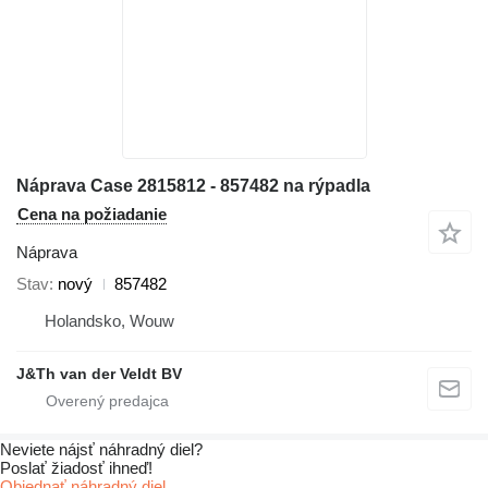
Náprava Case 2815812 - 857482 na rýpadla
Cena na požiadanie
Náprava
Stav
nový
857482
Holandsko, Wouw
J&Th van der Veldt BV
Neviete nájsť náhradný diel?
Poslať žiadosť ihneď!
Objednať náhradný diel