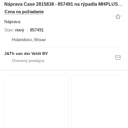
Náprava Case 2815838 - 857491 na rýpadla MHPLUS MH5.6
Cena na požiadanie
Náprava
Stav
nový
857491
Holandsko, Wouw
J&Th van der Veldt BV