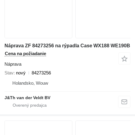
Náprava ZF 84273256 na rýpadla Case WX188 WE190B
Cena na požiadanie
Náprava
Stav
nový
84273256
Holandsko, Wouw
J&Th van der Veldt BV