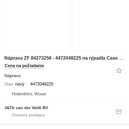
Náprava ZF 84273256 - 4472048225 na rýpadla Case WX188
Cena na požiadanie
Náprava
Stav
nový
4472048225
Holandsko, Wouw
J&Th van der Veldt BV