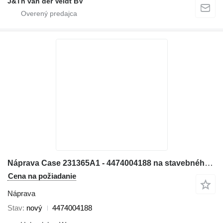
J&Th van der Veldt BV
Náprava Case 231365A1 - 4474004188 na stavebného stroja AP-407/CK
Cena na požiadanie
Náprava
Stav
nový
4474004188