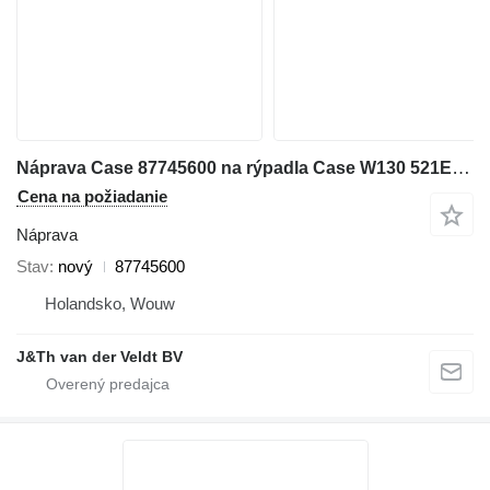
Náprava Case 87745600 na rýpadla Case W130 521E 621E W110B W130B
Cena na požiadanie
Náprava
Stav
nový
87745600
Holandsko, Wouw
J&Th van der Veldt BV