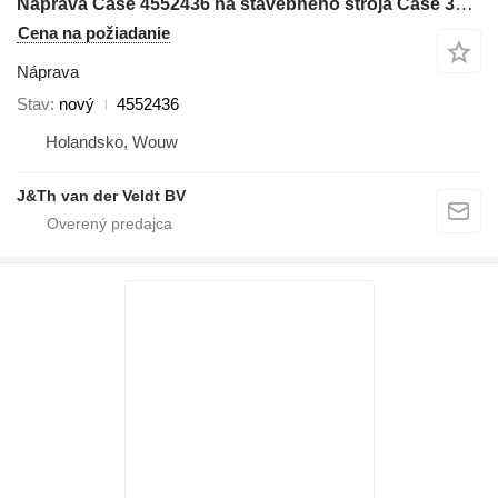
Náprava Case 4552436 na stavebného stroja Case 321D 121E 221E 321E
Cena na požiadanie
Náprava
Stav
nový
4552436
Holandsko, Wouw
J&Th van der Veldt BV