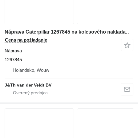
Náprava Caterpillar 1267845 na kolesového nakladača Case 950G 962G 950H 962H IT62G IT62H 950GII 962GII IT62GII
Cena na požiadanie
Náprava
1267845
Holandsko, Wouw
J&Th van der Veldt BV