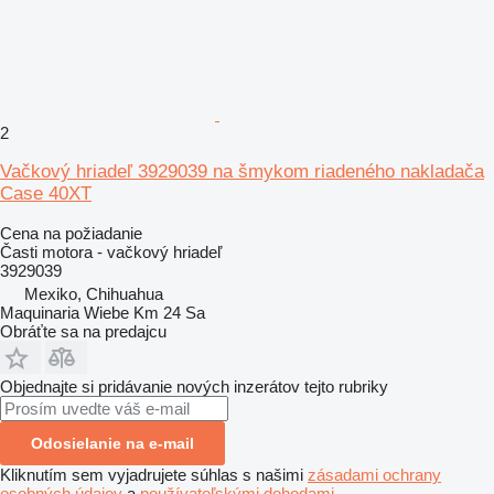
2
Vačkový hriadeľ 3929039 na šmykom riadeného nakladača
Case 40XT
Cena na požiadanie
Časti motora - vačkový hriadeľ
3929039
Mexiko, Chihuahua
Maquinaria Wiebe Km 24 Sa
Obráťte sa na predajcu
Objednajte si pridávanie nových inzerátov tejto rubriky
Odosielanie na e-mail
Kliknutím sem vyjadrujete súhlas s našimi
zásadami ochrany
osobných údajov
a
používateľskými dohodami
.