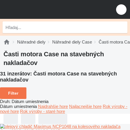
Náhradné diely
Náhradné diely Case
Časti motora C
Časti motora Case na stavebných
nakladačov
31 inzerátov:
Časti motora Case na stavebných
nakladačov
Filter
Druh
:
Dátum umiestnenia
Dátum umiestnenia
Najdrahšie hore
Najlacnejšie hore
Rok výroby -
nové hore
Rok výroby - staré hore