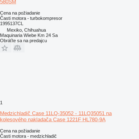
580SM
Cena na požiadanie
Časti motora - turbokompresor
1995137CL
Mexiko, Chihuahua
Maquinaria Wiebe Km 24 Sa
Obráťte sa na predajcu
1
Medzichladič Case 11LQ-35052 - 11LQ35051 na
kolesového nakladača Case 1221F HL780-9A
Cena na požiadanie
Časti motora - medzichladič