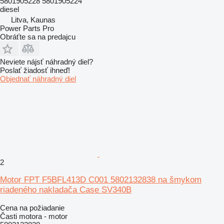
5801905228 5801905224
diesel
Litva, Kaunas
Power Parts Pro
Obráťte sa na predajcu
Neviete nájsť náhradný diel?
Poslať žiadosť ihneď!
Objednať náhradný diel
2
Motor FPT F5BFL413D C001 5802132838 na šmykom
riadeného nakladača Case SV340B
Cena na požiadanie
Časti motora - motor