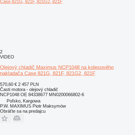
2
VIDEO
Olejový chladič Maximus NCP1048 na kolesového
nakladača Case 821G, 821F, 821G2, 821F
570,60 €
2 457 PLN
Časti motora - olejový chladič
NCP1048 OE 84338677 MN0200066802-6
Poľsko, Kargowa
P.W. MAXIMUS Piotr Maksymów
Obráťte sa na predajcu