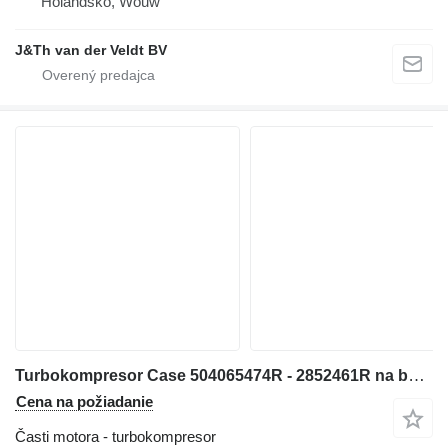
Holandsko, Wouw
J&Th van der Veldt BV
Turbokompresor Case 504065474R - 2852461R na buldozéra W170 721D L25.6 W170PL LW170.B
Cena na požiadanie
Časti motora - turbokompresor