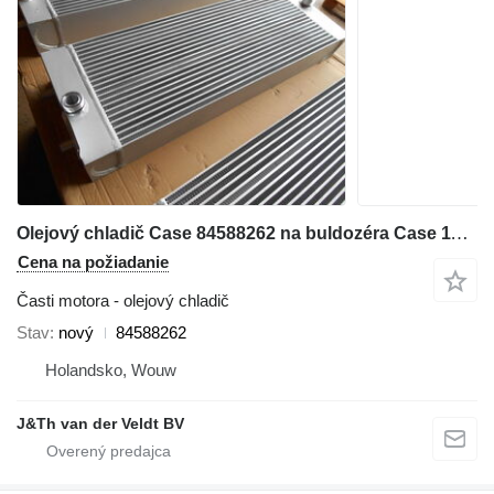
Olejový chladič Case 84588262 na buldozéra Case 1150MLT 1150MWT D125C-LT D125C-WT 1150MWT-LGP D125CWT-LGP
Cena na požiadanie
Časti motora - olejový chladič
Stav
nový
84588262
Holandsko, Wouw
J&Th van der Veldt BV