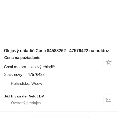
Olejový chladič Case 84588262 - 47576422 na buldozéra Case 1150MLT 1150MWT D125C-LT D125C-WT 1150MWT-LGP D125CWT-LGP
Cena na požiadanie
Časti motora - olejový chladič
Stav
nový
47576422
Holandsko, Wouw
J&Th van der Veldt BV