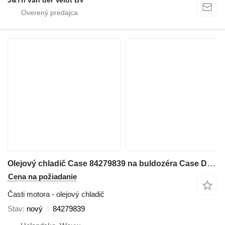
J&Th van der Veldt BV
Olejový chladič Case 84279839 na buldozéra Case D150B 1650L
Cena na požiadanie
Časti motora - olejový chladič
Stav
nový
84279839