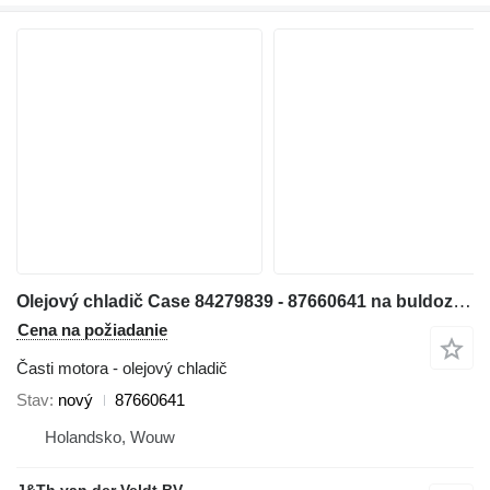
Olejový chladič Case 84279839 - 87660641 na buldozéra New Holland D150B 1650L
Cena na požiadanie
Časti motora - olejový chladič
Stav
nový
87660641
Holandsko, Wouw