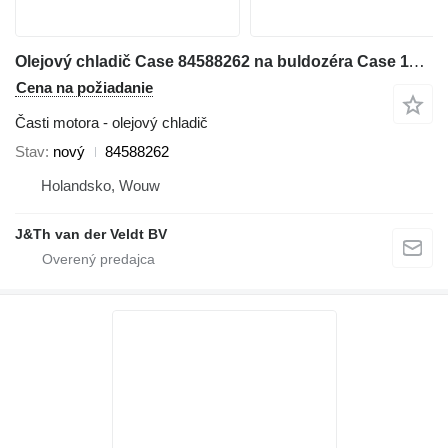
Olejový chladič Case 84588262 na buldozéra Case 1150MLT 1150MWT D125C-LT D125C-WT 1150MWT-LGP D125CWT-LGP
Cena na požiadanie
Časti motora - olejový chladič
Stav
nový
84588262
Holandsko, Wouw
J&Th van der Veldt BV