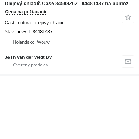
Olejový chladič Case 84588262 - 84481437 na buldozéra Case 1150MLT 1150MWT D125C-LT D125C-WT 1150MWT-LGP D125CWT-LGP
Cena na požiadanie
Časti motora - olejový chladič
Stav
nový
84481437
Holandsko, Wouw
J&Th van der Veldt BV