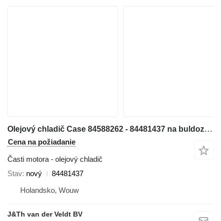
Olejový chladič Case 84588262 - 84481437 na buldozéra Case 1150MLT 1150MWT D125C-LT D125C-WT 1150MWT-LGP D125CWT-LGP
Cena na požiadanie
Časti motora - olejový chladič
Stav
nový
84481437
Holandsko, Wouw
J&Th van der Veldt BV