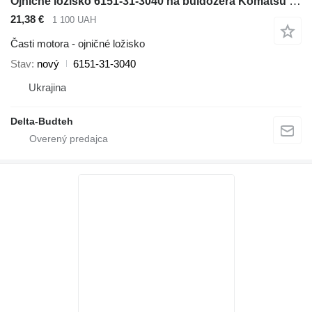
Ojničné ložisko 6151-31-3040 na buldozéra Komatsu D65EX-12, D65PX-12
21,38 €
1 100 UAH
Časti motora - ojničné ložisko
Stav
nový
6151-31-3040
Ukrajina
Delta-Budteh