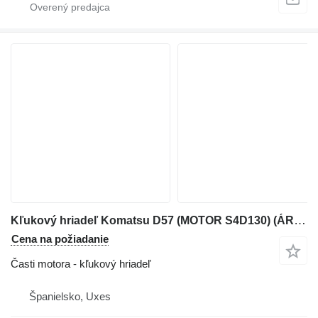
Kľukový hriadeľ Komatsu D57 (MOTOR S4D130) (ÁRBOL DE LEVAS) na buldozéra Komatsu D57
Cena na požiadanie
Časti motora - kľukový hriadeľ
Španielsko, Uxes