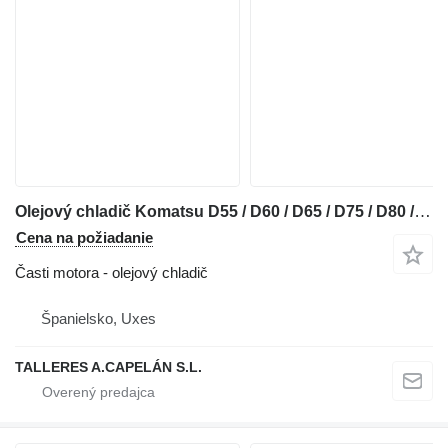
Olejový chladič Komatsu D55 / D60 / D65 / D75 / D80 / EC170 / EG150 / EG175 / WS16 / GD3 na buldozéra Komatsu D65
Cena na požiadanie
Časti motora - olejový chladič
Španielsko, Uxes
TALLERES A.CAPELÁN S.L.