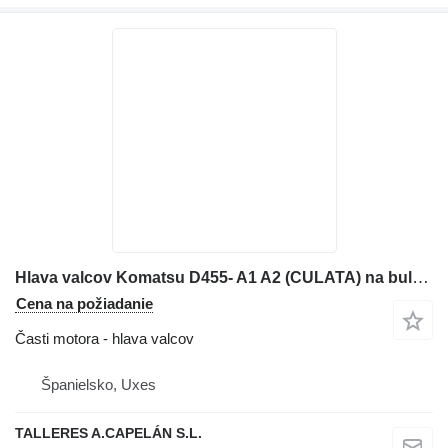
Hlava valcov Komatsu D455- A1 A2 (CULATA) na buldozéra Komatsu KOMATSU D455 / D460 / D465 / D680 / D780
Cena na požiadanie
Časti motora - hlava valcov
Španielsko, Uxes
TALLERES A.CAPELÁN S.L.