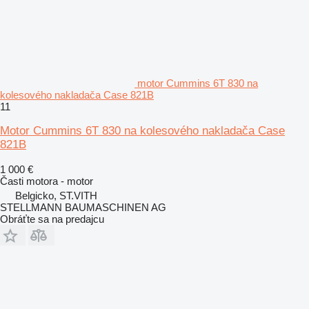
motor Cummins 6T 830 na
kolesového nakladača Case 821B
11
Motor Cummins 6T 830 na kolesového nakladača Case
821B
1 000 €
Časti motora - motor
Belgicko, ST.VITH
STELLMANN BAUMASCHINEN AG
Obráťte sa na predajcu