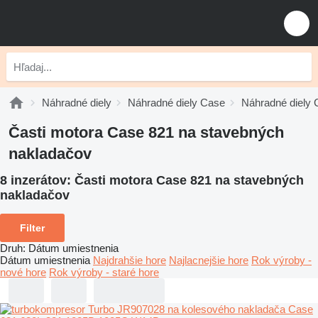
Náhradné diely
Náhradné diely Case
Náhradné diely 
Časti motora Case 821 na stavebných
nakladačov
8 inzerátov:
Časti motora Case 821 na stavebných
nakladačov
Filter
Druh
:
Dátum umiestnenia
Dátum umiestnenia
Najdrahšie hore
Najlacnejšie hore
Rok výroby -
nové hore
Rok výroby - staré hore