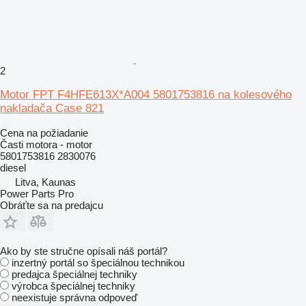
2
Motor FPT F4HFE613X*A004 5801753816 na kolesového
nakladača Case 821
Cena na požiadanie
Časti motora - motor
5801753816 2830076
diesel
Litva, Kaunas
Power Parts Pro
Obráťte sa na predajcu
Ako by ste stručne opísali náš portál?
inzertný portál so špeciálnou technikou
predajca špeciálnej techniky
výrobca špeciálnej techniky
neexistuje správna odpoveď