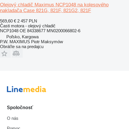
Olejový chladič Maximus NCP1048 na kolesového
nakladača Case 821G, 821F, 821G2, 821F
569,60 €
2 457 PLN
Časti motora - olejový chladič
NCP1048 OE 84338677 MN0200066802-6
Poľsko, Kargowa
P.W. MAXIMUS Piotr Maksymów
Obráťte sa na predajcu
Spoločnosť
O nás
Pomoc