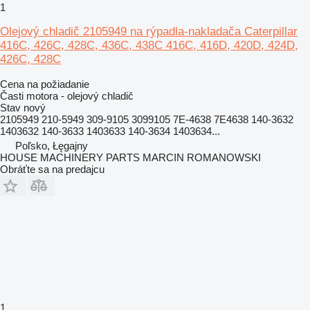
1
Olejový chladič 2105949 na rýpadla-nakladača Caterpillar
416C, 426C, 428C, 436C, 438C 416C, 416D, 420D, 424D,
426C, 428C
Cena na požiadanie
Časti motora - olejový chladič
Stav
nový
2105949 210-5949 309-9105 3099105 7E-4638 7E4638 140-3632
1403632 140-3633 1403633 140-3634 1403634...
Poľsko, Łęgajny
HOUSE MACHINERY PARTS MARCIN ROMANOWSKI
Obráťte sa na predajcu
1