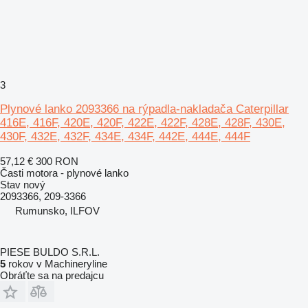
3
Plynové lanko 2093366 na rýpadla-nakladača Caterpillar
416E, 416F, 420E, 420F, 422E, 422F, 428E, 428F, 430E,
430F, 432E, 432F, 434E, 434F, 442E, 444E, 444F
57,12 €
300 RON
Časti motora - plynové lanko
Stav
nový
2093366, 209-3366
Rumunsko, ILFOV
PIESE BULDO S.R.L.
5
rokov v Machineryline
Obráťte sa na predajcu