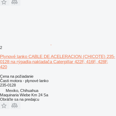
2
Plynové lanko CABLE DE ACELERACION (CHICOTE) 235-
0128 na rýpadla-nakladača Caterpillar 422F, 416F, 428F,
420
Cena na požiadanie
Časti motora - plynové lanko
235-0128
Mexiko, Chihuahua
Maquinaria Wiebe Km 24 Sa
Obráťte sa na predajcu