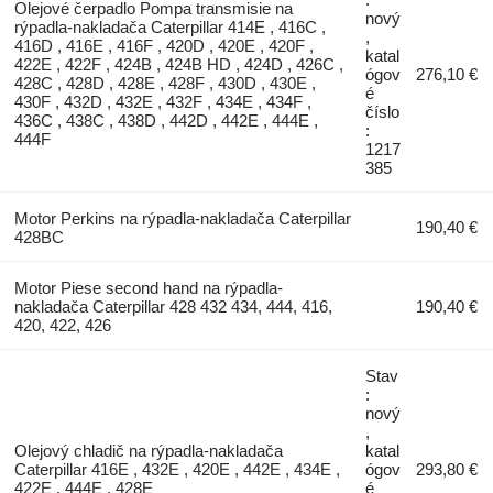
Olejové čerpadlo Pompa transmisie na
nový
rýpadla-nakladača Caterpillar 414E , 416C ,
,
416D , 416E , 416F , 420D , 420E , 420F ,
katal
422E , 422F , 424B , 424B HD , 424D , 426C ,
ógov
276,10 €
428C , 428D , 428E , 428F , 430D , 430E ,
é
430F , 432D , 432E , 432F , 434E , 434F ,
číslo
436C , 438C , 438D , 442D , 442E , 444E ,
:
444F
1217
385
Motor Perkins na rýpadla-nakladača Caterpillar
190,40 €
428BC
Motor Piese second hand na rýpadla-
nakladača Caterpillar 428 432 434, 444, 416,
190,40 €
420, 422, 426
Stav
:
nový
,
Olejový chladič na rýpadla-nakladača
katal
Caterpillar 416E , 432E , 420E , 442E , 434E ,
ógov
293,80 €
422E , 444E , 428E
é