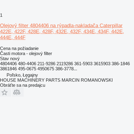
1
Olejový filter 4804406 na rýpadla-nakladača Caterpillar
422E, 422F, 428E, 428F, 432E, 432F, 434E, 434F, 442E,
444E, 444F
Cena na požiadanie
Časti motora - olejový filter
Stav
nový
4804406 480-4406 211-9286 2119286 361-5903 3615903 386-1846
3861846 495-0675 4950675 386-3778...
Poľsko, Łęgajny
HOUSE MACHINERY PARTS MARCIN ROMANOWSKI
Obráťte sa na predajcu