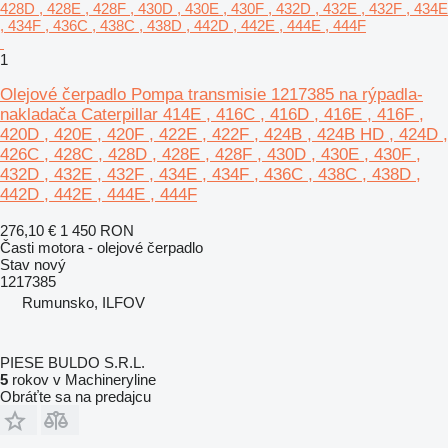
1
Olejové čerpadlo Pompa transmisie 1217385 na rýpadla-
nakladača Caterpillar 414E , 416C , 416D , 416E , 416F ,
420D , 420E , 420F , 422E , 422F , 424B , 424B HD , 424D ,
426C , 428C , 428D , 428E , 428F , 430D , 430E , 430F ,
432D , 432E , 432F , 434E , 434F , 436C , 438C , 438D ,
442D , 442E , 444E , 444F
276,10 €
1 450 RON
Časti motora - olejové čerpadlo
Stav
nový
1217385
Rumunsko, ILFOV
PIESE BULDO S.R.L.
5
rokov v Machineryline
Obráťte sa na predajcu