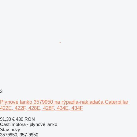
3
Plynové lanko 3579950 na rýpadla-nakladača Caterpillar
422E, 422F, 428E, 428F, 434E, 434F
91,39 €
480 RON
Časti motora - plynové lanko
Stav
nový
3579950, 357-9950