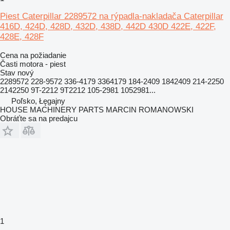
Piest Caterpillar 2289572 na rýpadla-nakladača Caterpillar
416D, 424D, 428D, 432D, 438D, 442D 430D 422E, 422F,
428E, 428F
Cena na požiadanie
Časti motora - piest
Stav
nový
2289572 228-9572 336-4179 3364179 184-2409 1842409 214-2250
2142250 9T-2212 9T2212 105-2981 1052981...
Poľsko, Łęgajny
HOUSE MACHINERY PARTS MARCIN ROMANOWSKI
Obráťte sa na predajcu
1