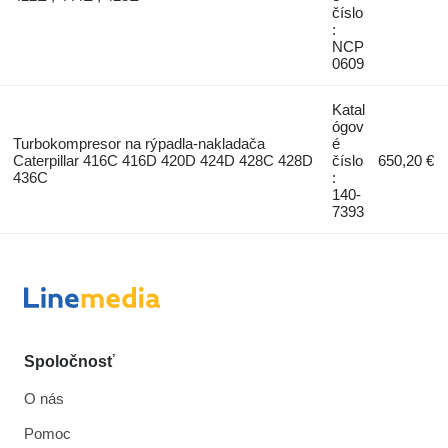
číslo
:
NCP
0609
Katal
ógov
Turbokompresor na rýpadla-nakladača
é
Caterpillar 416C 416D 420D 424D 428C 428D
číslo
650,20 €
436C
:
140-
7393
Spoločnosť
O nás
Pomoc