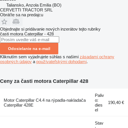
Taliansko, Anzola Emilia (BO)
CERVETTI TRACTOR SRL
Obráťte sa na predajcu
Objednajte si pridávanie nových inzerátov tejto rubriky
časti motora
Caterpillar - 428
Odosielanie na e-mail
Kliknutím sem vyjadrujete súhlas s našimi
zásadami ochrany
osobných údajov
a
používateľskými dohodami
.
Ceny za časti motora Caterpillar 428
Paliv
Motor Caterpillar C4.4 na rýpadla-nakladača
o:
190,40 €
Caterpillar 428E
dies
el
Stav
: