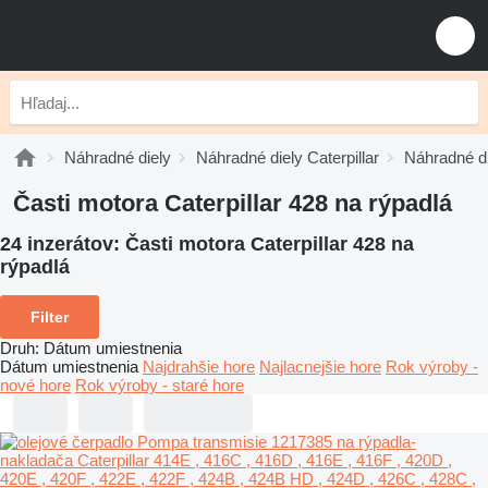
Náhradné diely
Náhradné diely Caterpillar
Náhradné di
Časti motora Caterpillar 428 na rýpadlá
24 inzerátov:
Časti motora Caterpillar 428 na
rýpadlá
Filter
Druh
:
Dátum umiestnenia
Dátum umiestnenia
Najdrahšie hore
Najlacnejšie hore
Rok výroby -
nové hore
Rok výroby - staré hore