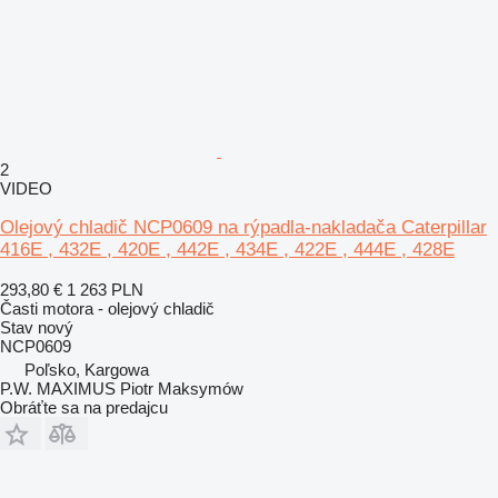
2
VIDEO
Olejový chladič NCP0609 na rýpadla-nakladača Caterpillar
416E , 432E , 420E , 442E , 434E , 422E , 444E , 428E
293,80 €
1 263 PLN
Časti motora - olejový chladič
Stav
nový
NCP0609
Poľsko, Kargowa
P.W. MAXIMUS Piotr Maksymów
Obráťte sa na predajcu