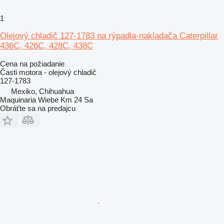
1
Olejový chladič 127-1783 na rýpadla-nakladača Caterpillar
436C, 426C, 428C, 438C
Cena na požiadanie
Časti motora - olejový chladič
127-1783
Mexiko, Chihuahua
Maquinaria Wiebe Km 24 Sa
Obráťte sa na predajcu