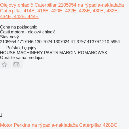
Olejový chladič Caterpillar 2105954 na rýpadla-nakladača
Caterpillar 414E, 416E, 420E, 422E, 428E, 430E, 432E,
434E, 442E, 444E
Cena na požiadanie
Časti motora - olejový chladič
Stav
nový
2105954 4717046 130-7024 1307024 4T-3797 4T3797 210-5954
Poľsko, Łęgajny
HOUSE MACHINERY PARTS MARCIN ROMANOWSKI
Obráťte sa na predajcu
1
Motor Perkins na rýpadla-nakladača Caterpillar 428BC