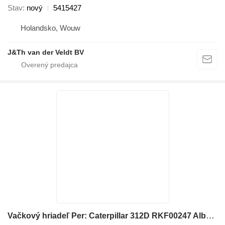
Stav
nový
5415427
Holandsko, Wouw
J&Th van der Veldt BV
Vačkový hriadeľ Per: Caterpillar 312D RKF00247 Alber 3054758 na rýpadla Caterpillar 312D