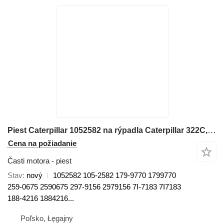
Piest Caterpillar 1052582 na rýpadla Caterpillar 322C, 322C FM, 324D FM, 324D FM LL, 325C, 325C FM, 325D FM, 325D
Cena na požiadanie
Časti motora - piest
Stav
nový
1052582 105-2582 179-9770 1799770
259-0675 2590675 297-9156 2979156 7I-7183 7I7183
188-4216 1884216...
Poľsko, Łęgajny