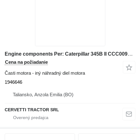
Engine components Per: Caterpillar 345B II CCC00940 M 1946646 na rýpadla Caterpillar 345B II
Cena na požiadanie
Časti motora - iný náhradný diel motora
1946646
Taliansko, Anzola Emilia (BO)
CERVETTI TRACTOR SRL