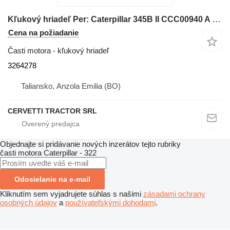
Kľukový hriadeľ Per: Caterpillar 345B II CCC00940 A 3264278 na rýpadla Caterpillar 345B II CCC00940
Cena na požiadanie
Časti motora - kľukový hriadeľ
3264278
Taliansko, Anzola Emilia (BO)
CERVETTI TRACTOR SRL
Objednajte si pridávanie nových inzerátov tejto rubriky
časti motora
Caterpillar - 322
Odosielanie na e-mail
Kliknutím sem vyjadrujete súhlas s našimi
zásadami ochrany
osobných údajov
a
používateľskými dohodami
.