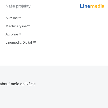
Naše projekty
Autoline™
Machineryline™
Agroline™
Linemedia Digital ™
iahnuť naše aplikácie