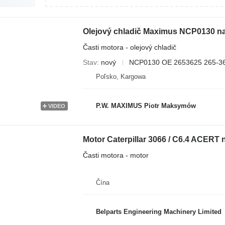
Olejový chladič Maximus NCP0130 na 
Časti motora - olejový chladič
Stav
nový
NCP0130 OE 2653625 265-3
Poľsko, Kargowa
P.W. MAXIMUS Piotr Maksymów
VIDEO
Motor Caterpillar 3066 / C6.4 ACERT 
Časti motora - motor
Čína
Belparts Engineering Machinery Limited