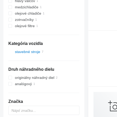
hlavy valcov
medzichladiče
olejové chladiče
zotrvačníky
olejové filtre
Kategória vozidla
stavebné stroje
rýpadlá
Druh náhradného dielu
originálny náhradný diel
analógový
Značka