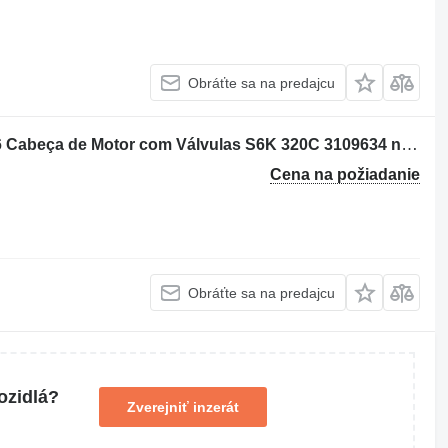
Obráťte sa na predajcu
Hlava valcov Caterpillar 323D S / 3066 Cabeça de Motor com Válvulas S6K 320C 3109634 na rýpadla Caterpillar
Cena na požiadanie
Obráťte sa na predajcu
ozidlá?
Zverejniť inzerát