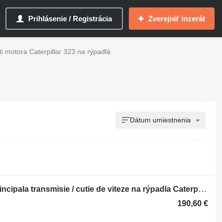
Prihlásenie / Registrácia
Zverejniť inzerát
i motora Caterpillar 323 na rýpadlá
Dátum umiestnenia
Motor Caterpillar pompa hidraulica principala transmisie / cutie de viteze na rýpadla Caterpillar 320 323 325 330 336
190,60 €