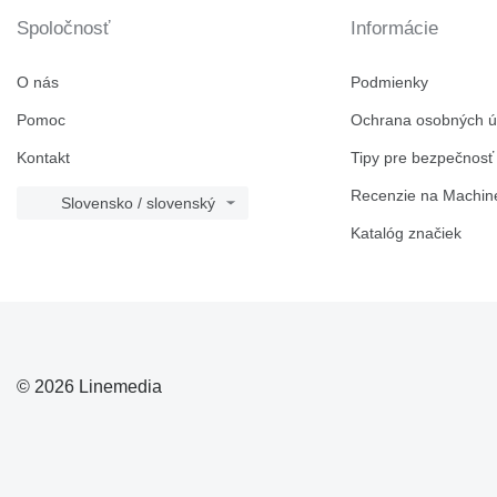
D series
966G
980F
Spoločnosť
Informácie
M-series
D4
MH
D5
M313
O nás
Podmienky
PC
D6
M315
M313C
Pomoc
Ochrana osobných ú
V-series
D7
M316
D8
M318
Kontakt
Tipy pre bezpečnosť
D10
M320
Recenzie na Machine
D11
M325
Slovensko / slovenský
D343
Katalóg značiek
© 2026 Linemedia