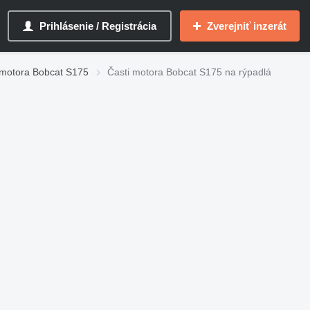
Prihlásenie / Registrácia
Zverejniť inzerát
 motora Bobcat S175
Časti motora Bobcat S175 na rýpadlá