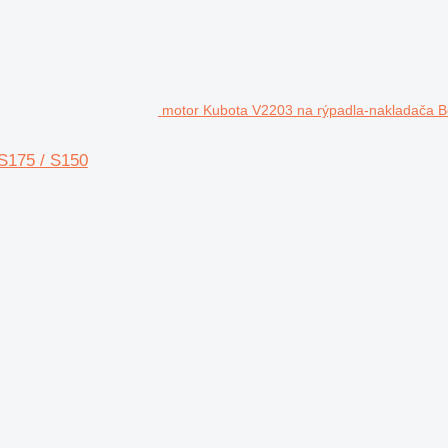
motor Kubota V2203 na rýpadla-nakladača B
S175 / S150