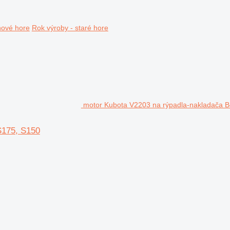
nové hore
Rok výroby - staré hore
motor Kubota V2203 na rýpadla-nakladača B
S175, S150