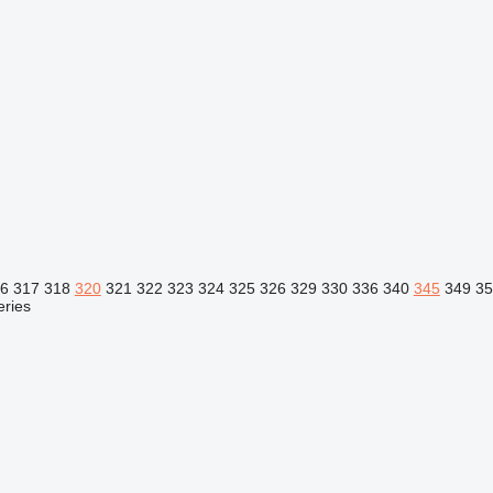
6
317
318
320
321
322
323
324
325
326
329
330
336
340
345
349
35
eries