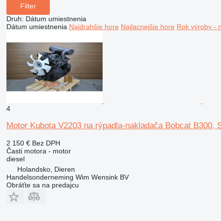
Filter
Druh
:
Dátum umiestnenia
Dátum umiestnenia
Najdrahšie hore
Najlacnejšie hore
Rok výroby - 
4
Motor Kubota V2203 na rýpadla-nakladača Bobcat B300, 
2 150 €
Bez DPH
Časti motora - motor
diesel
Holandsko, Dieren
Handelsonderneming Wim Wensink BV
Obráťte sa na predajcu