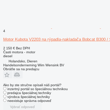
4
Motor Kubota V2203 na rýpadla-nakladača Bobcat B300 / 
2 150 €
Bez DPH
Časti motora - motor
diesel
Holandsko, Dieren
Handelsonderneming Wim Wensink BV
Obráťte sa na predajcu
Ako by ste stručne opísali náš portál?
inzertný portál so špeciálnou technikou
predajca špeciálnej techniky
výrobca špeciálnej techniky
neexistuje správna odpoveď
Vybrať odpoveď