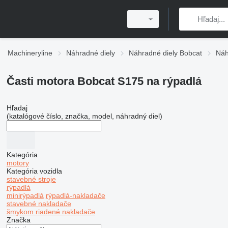
Machineryline
Náhradné diely
Náhradné diely Bobcat
Náh
Časti motora Bobcat S175 na rýpadlá
Hľadaj
(katalógové číslo, značka, model, náhradný diel)
Kategória
motory
Kategória vozidla
stavebné stroje
rýpadlá
minirýpadlá
rýpadlá-nakladače
stavebné nakladače
šmykom riadené nakladače
Značka