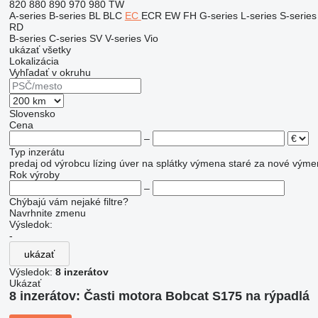
820
880
890
970
980
TW
A-series
B-series
BL
BLC
EC
ECR
EW
FH
G-series
L-series
S-series
RD
B-series
C-series
SV
V-series
Vio
ukázať všetky
Lokalizácia
Vyhľadať v okruhu
Slovensko
Cena
–
Typ inzerátu
predaj
od výrobcu
lízing
úver
na splátky
výmena staré za nové
výme
Rok výroby
–
Chýbajú vám nejaké filtre?
Navrhnite zmenu
Výsledok:
-
ukázať
Výsledok:
8 inzerátov
Ukázať
8 inzerátov:
Časti motora Bobcat S175 na rýpadlá