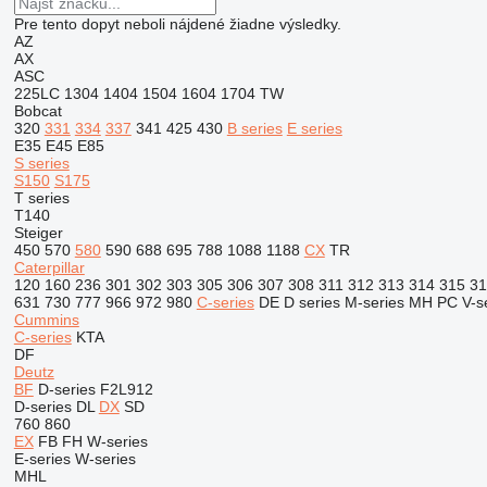
Pre tento dopyt neboli nájdené žiadne výsledky.
AZ
AX
ASC
225LC
1304
1404
1504
1604
1704
TW
Bobcat
320
331
334
337
341
425
430
B series
E series
E35
E45
E85
S series
S150
S175
T series
T140
Steiger
450
570
580
590
688
695
788
1088
1188
CX
TR
Caterpillar
120
160
236
301
302
303
305
306
307
308
311
312
313
314
315
31
631
730
777
966
972
980
C-series
DE
D series
M-series
MH
PC
V-s
Cummins
C-series
KTA
DF
Deutz
BF
D-series
F2L912
D-series
DL
DX
SD
760
860
EX
FB
FH
W-series
E-series
W-series
MHL