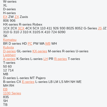
W-series
XL
D-series
H-series
EX
ZW
ZX
Zaxis
806
906
HX-series
R-series
Robex
1CX
2CX
3CX
4CX
5CX
110
411
926
930
8025
8052
G-Series
JS
JZ
310 G
310 J
310 K
310S K
410
724
6090
SK
Komatsu
BR
D series
HD
PC
PW
WA
WB
WH
Kubota
D-series
GL-series
KX-series
M-series
R-series
U-series
Liebherr
A-series
K-Series
L-series
LH
PR
R-series
T-series
T-series
50
60
12
714
MB
D-series
L-series
MT
Pajero
B-series
CX
E-series
L-series
LB
LM
LS
MH
NH
WE
MH
RH
EB
1100 Series
835
SH
TB