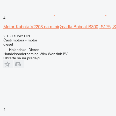
4
Motor Kubota V2203 na minirýpadla Bobcat B300, S175, 
2 150 €
Bez DPH
Časti motora - motor
diesel
Holandsko, Dieren
Handelsonderneming Wim Wensink BV
Obráťte sa na predajcu
4