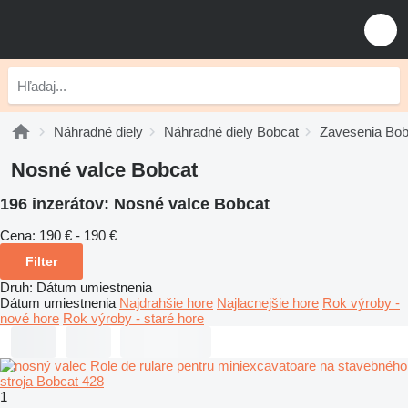
Náhradné diely
Náhradné diely Bobcat
Zavesenia Bob
Nosné valce Bobcat
196 inzerátov:
Nosné valce Bobcat
Cena:
190 € - 190 €
Filter
Druh
:
Dátum umiestnenia
Dátum umiestnenia
Najdrahšie hore
Najlacnejšie hore
Rok výroby -
nové hore
Rok výroby - staré hore
1