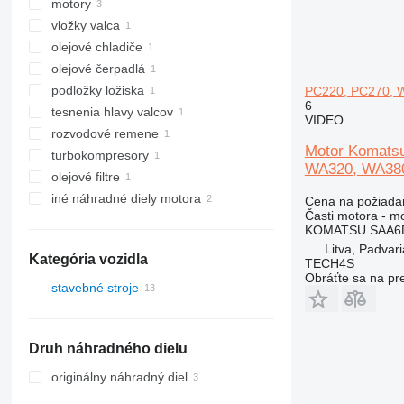
motory
vložky valca
olejové chladiče
olejové čerpadlá
podložky ložiska
PC220, PC270, 
6
tesnenia hlavy valcov
VIDEO
rozvodové remene
Motor Komats
turbokompresory
WA320, WA38
olejové filtre
iné náhradné diely motora
Cena na požiada
Časti motora - m
KOMATSU SAA6D10
Litva, Padvari
Kategória vozidla
TECH4S
Obráťte sa na pr
stavebné stroje
rýpadlá
stavebné nakladače
Druh náhradného dielu
kolesové nakladače
originálny náhradný diel