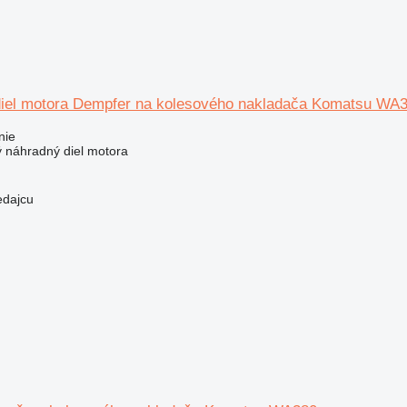
diel motora Dempfer na kolesového nakladača Komatsu WA
nie
ý náhradný diel motora
edajcu