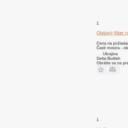
992
AP
C-series
CS
1
DE
Olejový filte
D series
Cena na požiada
E-series
Časti motora - ole
G-series
Ukrajina
GP
Delta-Budteh
Obráťte sa na pr
IT
M-series
MH
PC
TH
V-series
1