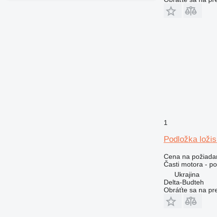
428
430
432
434
438
444
571G
572G
631
730
1
740
769
Podložka loži
772
Cena na požiada
773
Časti motora - po
777
Ukrajina
816
Delta-Budteh
Obráťte sa na pr
824
826
910