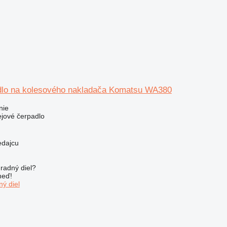
dlo na kolesového nakladača Komatsu WA380
nie
ejové čerpadlo
edajcu
radný diel?
neď!
ý diel