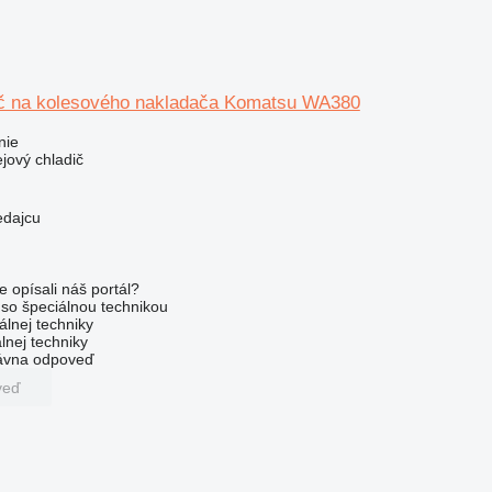
ič na kolesového nakladača Komatsu WA380
nie
ejový chladič
edajcu
e opísali náš portál?
l so špeciálnou technikou
álnej techniky
lnej techniky
rávna odpoveď
veď