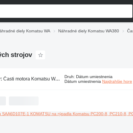
áhradné diely Komatsu WA
Náhradné diely Komatsu WA380
Ča
ch strojov
Druh
:
Dátum umiestnenia
v:
Časti motora Komatsu WA380 na stavebných strojov
Dátum umiestnenia
Najdrahšie hore