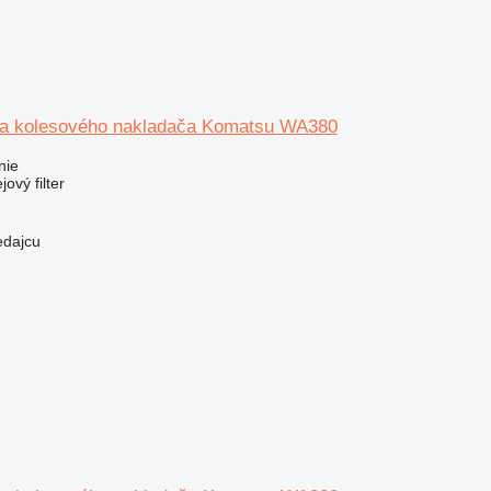
r na kolesového nakladača Komatsu WA380
nie
jový filter
edajcu