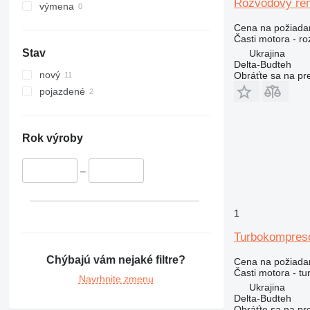
Rozvodový re
324
PC400
výmena
325
PC450
Cena na požiada
326
PC490
Časti motora - r
Stav
Ukrajina
329
PC600
Delta-Budteh
330
PC750
nový
Obráťte sa na pr
336
pojazdené
340
345
349
Rok výroby
350
365
–
374
375
1
390
Turbokompres
416
420
Chýbajú vám nejaké filtre?
Cena na požiada
422
Časti motora - t
Navrhnite zmenu
424
Ukrajina
Delta-Budteh
426
Obráťte sa na pr