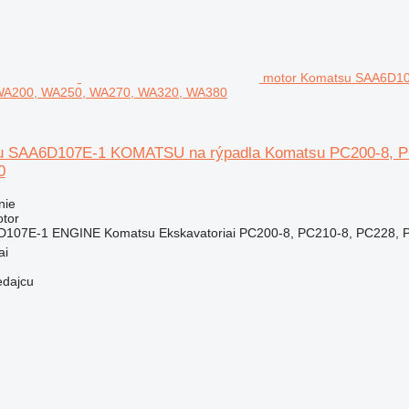
motor Komatsu SAA6D10
WA200, WA250, WA270, WA320, WA380
u SAA6D107E-1 KOMATSU na rýpadla Komatsu PC200-8, P
0
nie
otor
7E-1 ENGINE Komatsu Ekskavatoriai PC200-8, PC210-8, PC228, PC
ai
edajcu