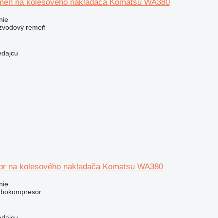
meň na kolesového nakladača Komatsu WA380
nie
ozvodový remeň
edajcu
or na kolesového nakladača Komatsu WA380
nie
urbokompresor
edajcu