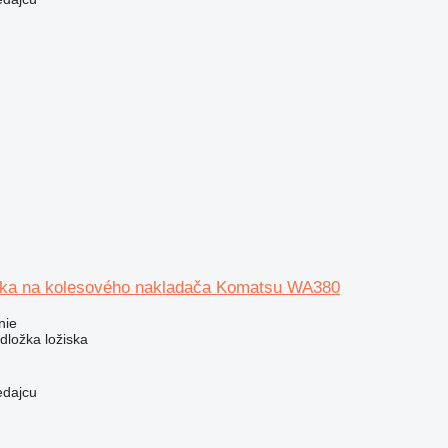
ska na kolesového nakladača Komatsu WA380
nie
dložka ložiska
edajcu