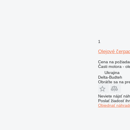
920
924
926
928
930
1
936
938
Olejové čerpa
950
Cena na požiada
953
Časti motora - ol
955
Ukrajina
962
Delta-Budteh
Obráťte sa na pr
963
966
Neviete nájsť náh
972
Poslať žiadosť ih
973
Objednať náhradn
980
988
990