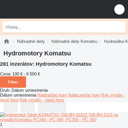
Náhradné diely
Náhradné diely Komatsu
Hydraulika 
Hydromotory Komatsu
281 inzerátov:
Hydromotory Komatsu
Cena:
100 € - 6 500 €
Filter
Druh
:
Dátum umiestnenia
Dátum umiestnenia
Najdrahšie hore
Najlacnejšie hore
Rok výroby -
nové hore
Rok výroby - staré hore
1