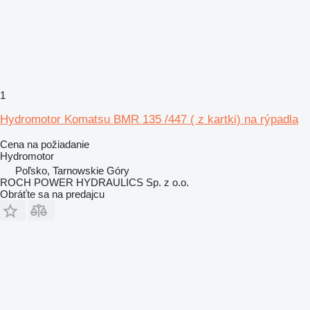
1
Hydromotor Komatsu BMR 135 /447 ( z kartki) na rýpadla
Cena na požiadanie
Hydromotor
Poľsko, Tarnowskie Góry
ROCH POWER HYDRAULICS Sp. z o.o.
Obráťte sa na predajcu