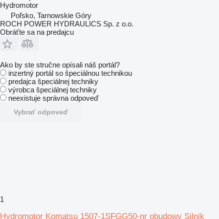
Hydromotor
Poľsko, Tarnowskie Góry
ROCH POWER HYDRAULICS Sp. z o.o.
Obráťte sa na predajcu
Ako by ste stručne opísali náš portál?
inzertný portál so špeciálnou technikou
predajca špeciálnej techniky
výrobca špeciálnej techniky
neexistuje správna odpoveď
Vybrať odpoveď
1
Hydromotor Komatsu 1507-1SFGG50-nr obudowy Silnik