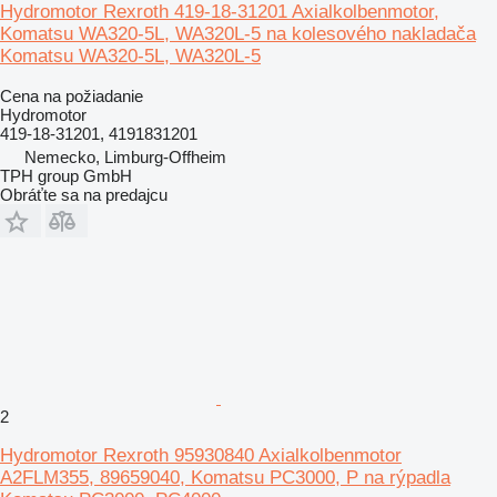
Hydromotor Rexroth 419-18-31201 Axialkolbenmotor,
Komatsu WA320-5L, WA320L-5 na kolesového nakladača
Komatsu WA320-5L, WA320L-5
Cena na požiadanie
Hydromotor
419-18-31201, 4191831201
Nemecko, Limburg-Offheim
TPH group GmbH
Obráťte sa na predajcu
2
Hydromotor Rexroth 95930840 Axialkolbenmotor
A2FLM355, 89659040, Komatsu PC3000, P na rýpadla