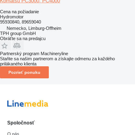
Komatsu PC3000, PC4000
Cena na požiadanie
Hydromotor
95930840, 89659040
Nemecko, Limburg-Offheim
TPH group GmbH
Obráťte sa na predajcu
Partnerský program Machineryline
Staňte sa našim partnerom a získajte odmenu za každého
prilákaného klienta
Pozrieť ponuku
Spoločnosť
O nás