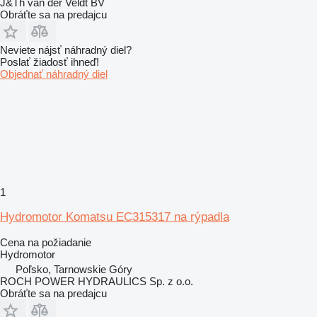
J&Th van der Veldt BV
Obráťte sa na predajcu
Neviete nájsť náhradný diel?
Poslať žiadosť ihneď!
Objednať náhradný diel
1
Hydromotor Komatsu EC315317 na rýpadla
Cena na požiadanie
Hydromotor
Poľsko, Tarnowskie Góry
ROCH POWER HYDRAULICS Sp. z o.o.
Obráťte sa na predajcu