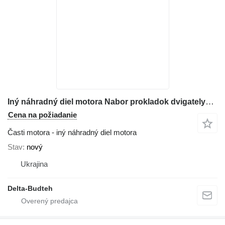
Iný náhradný diel motora Nabor prokladok dvigatelya na kolesového nakladača Komatsu WA380
Cena na požiadanie
Časti motora - iný náhradný diel motora
Stav
nový
Ukrajina
Delta-Budteh