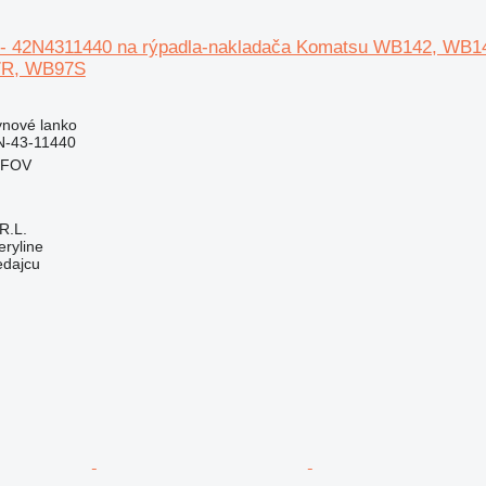
o - 42N4311440 na rýpadla-nakladača Komatsu WB142, 
R, WB97S
N
ynové lanko
N-43-11440
LFOV
R.L.
ryline
edajcu