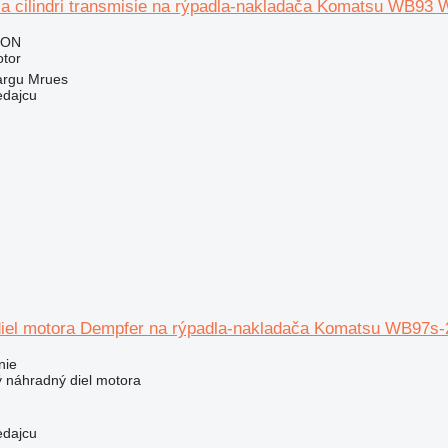
ca cilindri transmisie na rýpadla-nakladača Komatsu WB93 
RON
otor
argu Mrues
edajcu
diel motora Dempfer na rýpadla-nakladača Komatsu WB97s-
nie
ý náhradný diel motora
edajcu