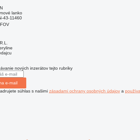
ON
ynové lanko
N-43-11460
LFOV
R.L.
ryline
edajcu
dávanie nových inzerátov tejto rubriky
na e-mail
jadrujete súhlas s našimi
zásadami ochrany osobných údajov
a
použív