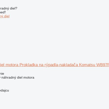
radný diel?
neď!
ý diel
diel motora Prokladka na rýpadla-nakladača Komatsu WB97
nie
ý náhradný diel motora
edajcu