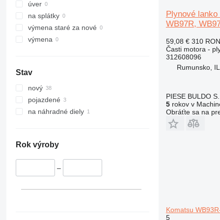
321
PC340
úver
Plynové lank
322
PC350
na splátky
WB97R, WB9
323
PC360
výmena staré za nové
324
PC400
výmena
59,08 €
310 RO
Časti motora - pl
325
PC450
312608096
326
PC490
Rumunsko, I
Stav
329
PC600
330
PC750
nový
PIESE BULDO S.
336
pojazdené
5
rokov v Machine
340
na náhradné diely
Obráťte sa na pr
345
349
350
Rok výroby
365
374
–
375
390
416
Komatsu WB93R-
420
5