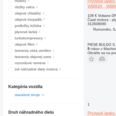
Plynové lank
motory
WB91R , WB9
vložky valca
olejové chladiče
108 €
Vrátane D
olejové čerpadlá
Časti motora - pl
312608090
podložky ložiska
Rumunsko, I
plynové lanká
turbokompresory
olejové filtre
PIESE BULDO S.
5
rokov v Machine
tesnenia veka ventilov
Obráťte sa na pr
tesnenia olejovej vane
rozvodové remene
iné náhradné diely motora
Kategória vozidla
stavebné stroje
rýpadlá
1
stavebné nakladače
minirýpadlá
Druh náhradného dielu
Plynové lank
rýpadlá-nakladače
kolesové nakladače