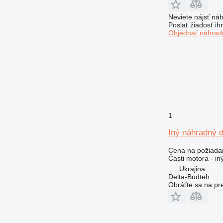
980
988
Neviete nájsť náh
Poslať žiadosť ih
990
Objednať náhradn
992
AP
C-series
CS
DE
D series
E-series
1
G-series
Iný náhradný 
GP
IT
Cena na požiada
Časti motora - in
M-series
Ukrajina
MH
Delta-Budteh
PC
Obráťte sa na pr
TH
V-series