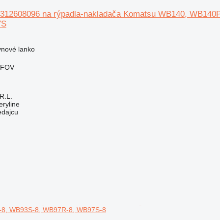
o 312608096 na rýpadla-nakladača Komatsu WB140, WB
7S
N
ynové lanko
LFOV
R.L.
ryline
edajcu
8, WB93S-8, WB97R-8, WB97S-8