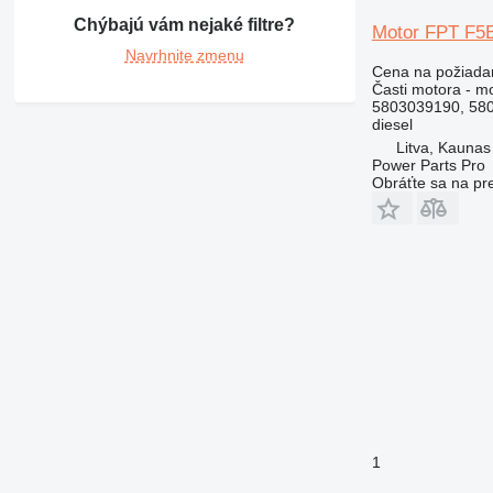
422
Chýbajú vám nejaké filtre?
Motor FPT F5
424
Navrhnite zmenu
426
Cena na požiada
Časti motora - m
428
5803039190, 58
430
diesel
Litva, Kaunas
432
Power Parts Pro
434
Obráťte sa na pr
438
444
571G
572G
631
730
740
769
772
773
1
777
816