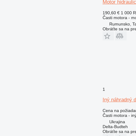
Motor hidrauli
824
190,60 €
1 000 
826
Časti motora - m
910
Rumunsko, T
920
Obráťte sa na pr
924
926
928
930
936
938
950
953
1
955
Iný náhradný 
962
963
Cena na požiada
Časti motora - in
966
Ukrajina
972
Delta-Budteh
973
Obráťte sa na pr