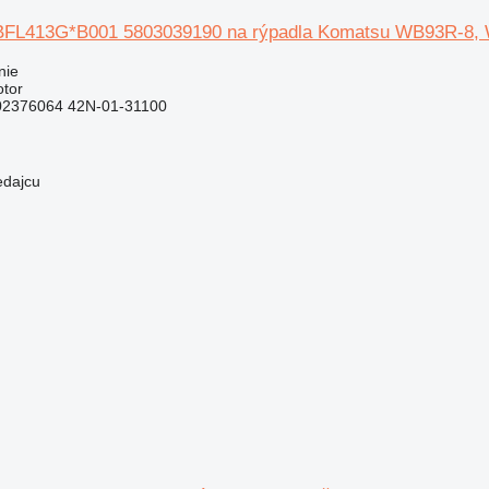
BFL413G*B001 5803039190 na rýpadla Komatsu WB93R-8,
nie
otor
02376064 42N-01-31100
edajcu