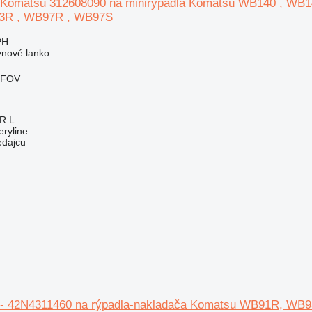
o Komatsu 312608090 na minirýpadla Komatsu WB140 , 
3R , WB97R , WB97S
PH
ynové lanko
LFOV
R.L.
ryline
edajcu
o - 42N4311460 na rýpadla-nakladača Komatsu WB91R, 