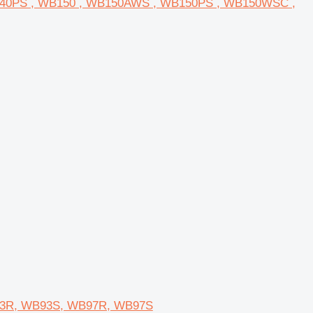
WB140PS , WB150 , WB150AWS , WB150PS , WB150WSC ,
WB93R, WB93S, WB97R, WB97S