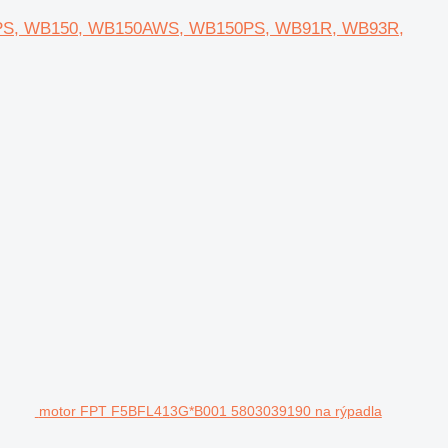
140PS, WB150, WB150AWS, WB150PS, WB91R, WB93R,
motor FPT F5BFL413G*B001 5803039190 na rýpadla