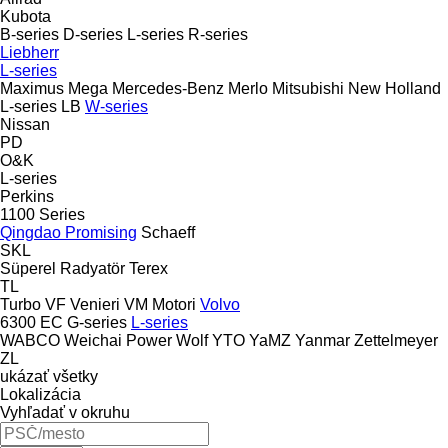
Kubota
B-series
D-series
L-series
R-series
Liebherr
L-series
Maximus
Mega
Mercedes-Benz
Merlo
Mitsubishi
New Holland
L-series
LB
W-series
Nissan
PD
O&K
L-series
Perkins
1100 Series
Qingdao Promising
Schaeff
SKL
Süperel Radyatör
Terex
TL
Turbo
VF Venieri
VM Motori
Volvo
6300
EC
G-series
L-series
WABCO
Weichai Power
Wolf
YTO
YaMZ
Yanmar
Zettelmeyer
ZL
ukázať všetky
Lokalizácia
Vyhľadať v okruhu