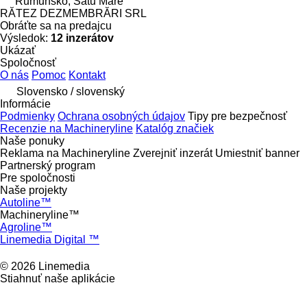
Rumunsko, Satu Mare
RĂTEZ DEZMEMBRĂRI SRL
Obráťte sa na predajcu
Výsledok:
12 inzerátov
Ukázať
Spoločnosť
O nás
Pomoc
Kontakt
Slovensko / slovenský
Informácie
Podmienky
Ochrana osobných údajov
Tipy pre bezpečnosť
Recenzie na Machineryline
Katalóg značiek
Naše ponuky
Reklama na Machineryline
Zverejniť inzerát
Umiestniť banner
Partnerský program
Pre spoločnosti
Naše projekty
Autoline™
Machineryline™
Agroline™
Linemedia Digital ™
© 2026 Linemedia
Stiahnuť naše aplikácie