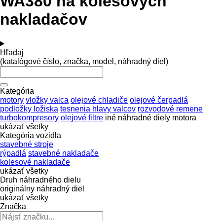
WA380 na kolesových
nakladačov
Hľadaj
(katalógové číslo, značka, model, náhradný diel)
Kategória
motory
vložky valca
olejové chladiče
olejové čerpadlá
podložky ložiska
tesnenia hlavy valcov
rozvodové remene
turbokompresory
olejové filtre
iné náhradné diely motora
ukázať všetky
Kategória vozidla
stavebné stroje
rýpadlá
stavebné nakladače
kolesové nakladače
ukázať všetky
Druh náhradného dielu
originálny náhradný diel
ukázať všetky
Značka