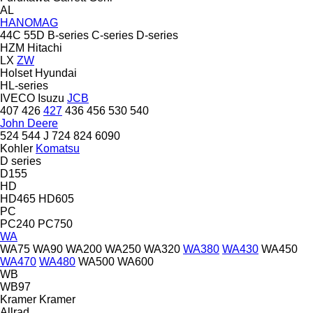
AL
HANOMAG
44C
55D
B-series
C-series
D-series
HZM
Hitachi
LX
ZW
Holset
Hyundai
HL-series
IVECO
Isuzu
JCB
407
426
427
436
456
530
540
John Deere
524
544 J
724
824
6090
Kohler
Komatsu
D series
D155
HD
HD465
HD605
PC
PC240
PC750
WA
WA75
WA90
WA200
WA250
WA320
WA380
WA430
WA450
WA470
WA480
WA500
WA600
WB
WB97
Kramer
Kramer
Allrad