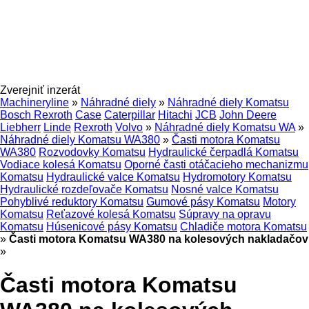
Zverejniť inzerát
Machineryline
»
Náhradné diely
»
Náhradné diely Komatsu
Bosch Rexroth
Case
Caterpillar
Hitachi
JCB
John Deere
Liebherr
Linde
Rexroth
Volvo
»
Náhradné diely Komatsu WA
»
Náhradné diely Komatsu WA380
»
Časti motora Komatsu
WA380
Rozvodovky Komatsu
Hydraulické čerpadlá Komatsu
Vodiace kolesá Komatsu
Oporné časti otáčacieho mechanizmu
Komatsu
Hydraulické valce Komatsu
Hydromotory Komatsu
Hydraulické rozdeľovače Komatsu
Nosné valce Komatsu
Pohyblivé reduktory Komatsu
Gumové pásy Komatsu
Motory
Komatsu
Reťazové kolesá Komatsu
Súpravy na opravu
Komatsu
Húsenicové pásy Komatsu
Chladiče motora Komatsu
»
Časti motora Komatsu WA380 na kolesových nakladačov
»
Časti motora Komatsu