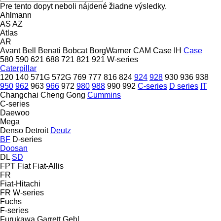
Pre tento dopyt neboli nájdené žiadne výsledky.
Ahlmann
AS
AZ
Atlas
AR
Avant
Bell
Benati
Bobcat
BorgWarner
CAM
Case IH
Case
580
590
621
688
721
821
921
W-series
Caterpillar
120
140
571G
572G
769
777
816
824
924
928
930
936
938
950
962
963
966
972
980
988
990
992
C-series
D series
IT
Changchai
Cheng Gong
Cummins
C-series
Daewoo
Mega
Denso
Detroit
Deutz
BF
D-series
Doosan
DL
SD
FPT
Fiat
Fiat-Allis
FR
Fiat-Hitachi
FR
W-series
Fuchs
F-series
Furukawa
Garrett
Gehl