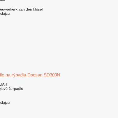
euwerkerk aan den IJssel
edajcu
dlo na rýpadla Doosan SD300N
 UAH
ejové čerpadlo
edajcu