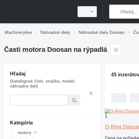
Machineryline
Náhradné diely
Náhradné diely Doosan
Ča
Časti motora Doosan na rýpadlá
Hľadaj
45 inzeráto
(katalógové číslo, značka, model,
náhradný diel)
1
Kategória
O-Ring Doosan
motory
Cena na požiada