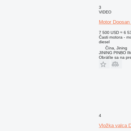
3
VIDEO
Motor Doosan 
7 500 USD
≈ 6 5
Časti motora - m
diesel
Čína, Jining
JINING PINBO 
Obráťte sa na pr
4
Vložka valca