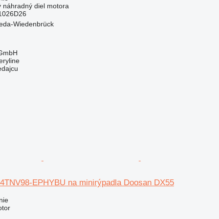
ý náhradný diel motora
1026D26
eda-Wiedenbrück
 GmbH
ryline
edajcu
 4TNV98-EPHYBU na minirýpadla Doosan DX55
nie
otor