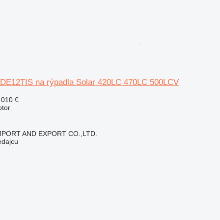
DE12TIS na rýpadla Solar 420LC 470LC 500LCV
 010 €
otor
IMPORT AND EXPORT CO.,LTD.
edajcu