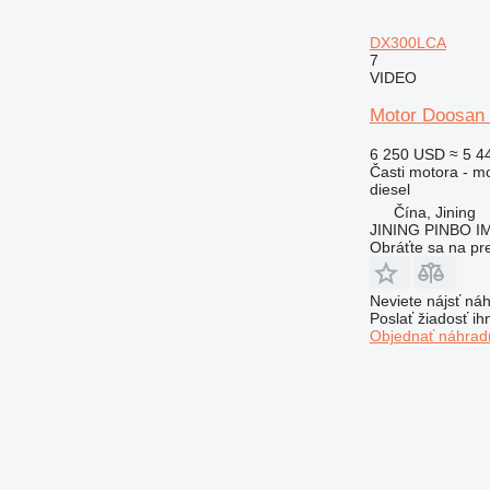
DX300LCA
7
VIDEO
Motor Doosan
6 250 USD
≈ 5 4
Časti motora - m
diesel
Čína, Jining
JINING PINBO 
Obráťte sa na pr
Neviete nájsť náh
Poslať žiadosť ih
Objednať náhradn