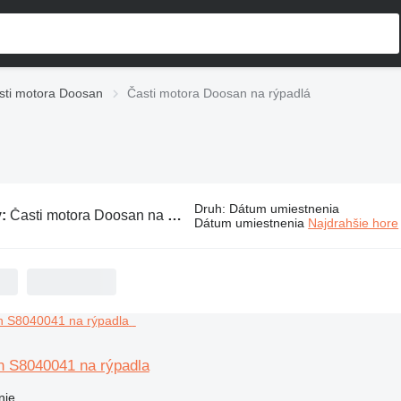
sti motora Doosan
Časti motora Doosan na rýpadlá
Druh
:
Dátum umiestnenia
v:
Časti motora Doosan na rýpadlá
Dátum umiestnenia
Najdrahšie hore
 S8040041 na rýpadla
nie