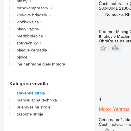
piesty
Časti motora - in
turbokompresory
S8040041 2180-
Nemecko, Rh
kľukové hriadele
vložky valca
hlavy valcov
Kraemer Mining
medzichladiče
6
rokov v Machine
Obráťte sa na pr
zotrvačníky
olejové čerpadlá
ojnice
iné náhradné diely motora
Kategória vozidla
stavebné stroje
4
manipulačna technika
rýpadlá
priemyselné stroje
stavebné nakladače
vysokozdvižné vozíky
minirýpadlá
Motor Yanmar
ťažobné stroje
iné stavebné stroje
iné priemyselné stroje
rýpadlá-nakladače
kolesové nakladače
dieselové vysokozdvižné vozíky
Cena na požiada
dobývacie stroje
teleskopické čelné nakladače
Časti motora - m
kĺbové dumpre
Čína