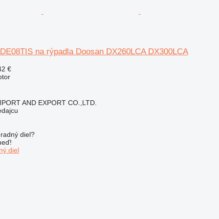
 DE08TIS na rýpadla Doosan DX260LCA DX300LCA
42 €
otor
IMPORT AND EXPORT CO.,LTD.
edajcu
radný diel?
neď!
ý diel