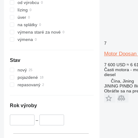
340
od výrobcu
345
lízing
349
úver
350
na splátky
365
výmena staré za nové
374
výmena
7
375
Motor Doosan 
390
Stav
416
7 600 USD
≈ 6 6
420
Časti motora - m
nový
diesel
422
pojazdené
Čína, Jining
424
repasovaný
JINING PINBO 
426
Obráťte sa na pr
428
430
Rok výroby
432
434
–
438
444