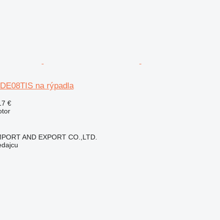
DE08TIS na rýpadla
17 €
otor
IMPORT AND EXPORT CO.,LTD.
edajcu