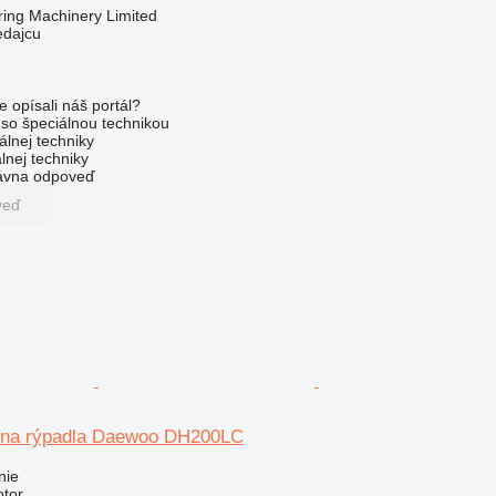
ring Machinery Limited
edajcu
e opísali náš portál?
l so špeciálnou technikou
álnej techniky
lnej techniky
rávna odpoveď
veď
 na rýpadla Daewoo DH200LC
nie
otor