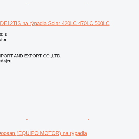
DE12TIS na rýpadla Solar 420LC 470LC 500LC
30 €
otor
IMPORT AND EXPORT CO.,LTD.
edajcu
 Doosan (EQUIPO MOTOR) na rýpadla