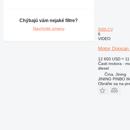
631
730
777
Chýbajú vám nejaké filtre?
966
Navrhnite zmenu
500LCV
972
6
VIDEO
980
988
Motor Doosan 
C-series
12 650 USD
≈ 11
DE
Časti motora - m
D series
diesel
E-series
Čína, Jining
JINING PINBO 
M-series
Obráťte sa na pr
MH
PC
V-series