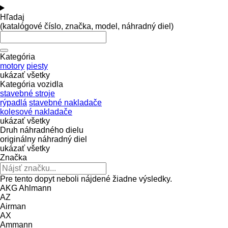
Hľadaj
(katalógové číslo, značka, model, náhradný diel)
Kategória
motory
piesty
ukázať všetky
Kategória vozidla
stavebné stroje
rýpadlá
stavebné nakladače
kolesové nakladače
ukázať všetky
Druh náhradného dielu
originálny náhradný diel
ukázať všetky
Značka
Pre tento dopyt neboli nájdené žiadne výsledky.
AKG
Ahlmann
AZ
Airman
AX
Ammann