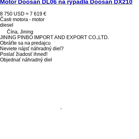
Motor Doosan DL06 na rýpadla Doosan DX210
8 750 USD
≈ 7 619 €
Časti motora - motor
diesel
Čína, Jining
JINING PINBO IMPORT AND EXPORT CO.,LTD.
Obráťte sa na predajcu
Neviete nájsť náhradný diel?
Poslať žiadosť ihneď!
Objednať náhradný diel