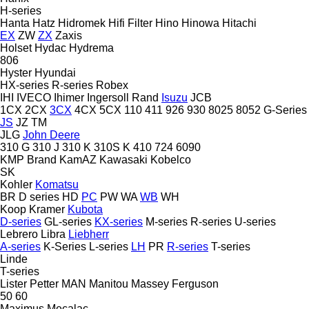
H-series
Hanta
Hatz
Hidromek
Hifi Filter
Hino
Hinowa
Hitachi
EX
ZW
ZX
Zaxis
Holset
Hydac
Hydrema
806
Hyster
Hyundai
HX-series
R-series
Robex
IHI
IVECO
Ihimer
Ingersoll Rand
Isuzu
JCB
1CX
2CX
3CX
4CX
5CX
110
411
926
930
8025
8052
G-Series
JS
JZ
TM
JLG
John Deere
310 G
310 J
310 K
310S K
410
724
6090
KMP Brand
KamAZ
Kawasaki
Kobelco
SK
Kohler
Komatsu
BR
D series
HD
PC
PW
WA
WB
WH
Koop
Kramer
Kubota
D-series
GL-series
KX-series
M-series
R-series
U-series
Lebrero
Libra
Liebherr
A-series
K-Series
L-series
LH
PR
R-series
T-series
Linde
T-series
Lister Petter
MAN
Manitou
Massey Ferguson
50
60
Maximus
Mecalac