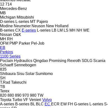
12
714
Mercedes-Benz
MB
Michigan
Mitsubishi
D-series
L-series
MT
Pajero
Modine
Neumeier
Neuson
New Holland
B-series
CX
E-series
L-series
LB
LM
LS
MH
NH
WE
Nissan
O&K
MH
RH
OFM
PMP
Parker
Pel-Job
EB
Perkins
1100 Series
Poclain Hydraulics
Qingdao Promising
Rexroth
SDLG
Scania
Schaeff
Sennebogen
835
Shibaura
Sisu
Solar
Sumitomo
SH
T.Rad
Takeuchi
TB
Terex
820
880
890
970
980
TW
Toyota
Turbo
VF Venieri
Volvo
A-series
B-series
BL
BLC
EC
ECR
EW
FH
G-series
L-series
S-