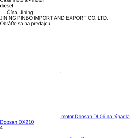
Časti motora - motor
diesel
Čína, Jining
JINING PINBO IMPORT AND EXPORT CO.,LTD.
Obráťte sa na predajcu
motor Doosan DL06 na rýpadla
Doosan DX210
4