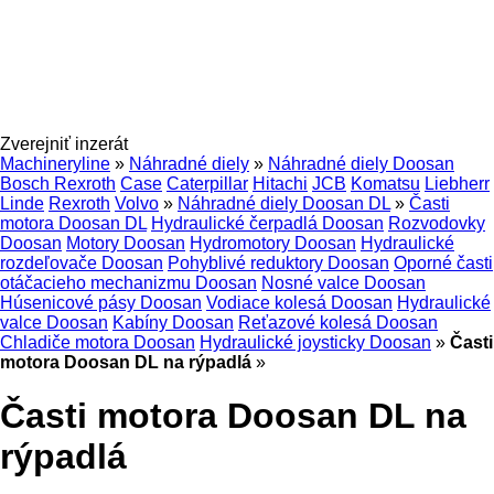
Zverejniť inzerát
Machineryline
»
Náhradné diely
»
Náhradné diely Doosan
Bosch Rexroth
Case
Caterpillar
Hitachi
JCB
Komatsu
Liebherr
Linde
Rexroth
Volvo
»
Náhradné diely Doosan DL
»
Časti
motora Doosan DL
Hydraulické čerpadlá Doosan
Rozvodovky
Doosan
Motory Doosan
Hydromotory Doosan
Hydraulické
rozdeľovače Doosan
Pohyblivé reduktory Doosan
Oporné časti
otáčacieho mechanizmu Doosan
Nosné valce Doosan
Húsenicové pásy Doosan
Vodiace kolesá Doosan
Hydraulické
valce Doosan
Kabíny Doosan
Reťazové kolesá Doosan
Chladiče motora Doosan
Hydraulické joysticky Doosan
»
Časti
motora Doosan DL na rýpadlá
»
Časti motora Doosan DL na
rýpadlá