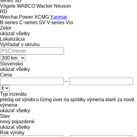
series
SD
Vögele
WABCO
Wacker Neuson
RD
Weichai Power
XCMG
Yanmar
B-series
C-series
SV
V-series
Vio
Zetor
ukázať všetky
Lokalizácia
Vyhľadať v okruhu
Slovensko
ukázať všetky
Cena
–
Typ inzerátu
predaj
od výrobcu
lízing
úver
na splátky
výmena staré za nové
výmena
ukázať všetky
Stav
nový
pojazdené
ukázať všetky
Rok výroby