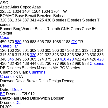
ASC
Astec
Atlas Copco
Atlas
225LC
1304
1404
1504
1604
1704
TW
BOMAG
Base
Benati
Benzlers
Bobcat
320
331
334
337
341
425
430
B series
E series
S series
T
series
Bonnet
BorgWarner
Bosch Rexroth
CNH
Cams
Case IH
Steiger
Case
450
570
580
590
688
695
788
1088
1188
CX
TR
Caterpillar
120
160
236
301
302
303
305
306
307
308
311
312
313
314
315
316
317
318
320
321
322
323
324
325
326
329
330
336
340
345
349
350
365
374
375
390
416
420
422
424
426
428
430
432
434
438
444
631
730
777
966
972
980
988
C-series
DE
D series
E-series
M-series
MH
PC
V-series
Champion
Clark
Cummins
C-series
KTA
Daewoo
David Brown
Delta Design
Demag
DF
Detroit
Deutz
BF
D-series
F2L912
Deutz-Fahr
Dieci
Ditch-Witch
Doosan
D-series
DL
DL200