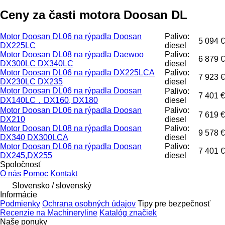
Ceny za časti motora Doosan DL
Motor Doosan DL06 na rýpadla Doosan
Palivo:
5 094 €
DX225LC
diesel
Motor Doosan DL08 na rýpadla Daewoo
Palivo:
6 879 €
DX300LC DX340LC
diesel
Motor Doosan DL06 na rýpadla DX225LCA
Palivo:
7 923 €
DX230LC DX235
diesel
Motor Doosan DL06 na rýpadla Doosan
Palivo:
7 401 €
DX140LC，DX160, DX180
diesel
Motor Doosan DL06 na rýpadla Doosan
Palivo:
7 619 €
DX210
diesel
Motor Doosan DL08 na rýpadla Doosan
Palivo:
9 578 €
DX340 DX300LCA
diesel
Motor Doosan DL06 na rýpadla Doosan
Palivo:
7 401 €
DX245,DX255
diesel
Spoločnosť
O nás
Pomoc
Kontakt
Slovensko / slovenský
Informácie
Podmienky
Ochrana osobných údajov
Tipy pre bezpečnosť
Recenzie na Machineryline
Katalóg značiek
Naše ponuky