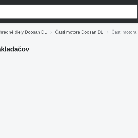
hradné diely Doosan DL
Časti motora Doosan DL
Časti motora
akladačov