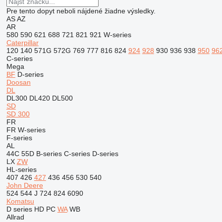
Pre tento dopyt neboli nájdené žiadne výsledky.
AS
AZ
AR
580
590
621
688
721
821
921
W-series
Caterpillar
120
140
571G
572G
769
777
816
824
924
928
930
936
938
950
96
C-series
Mega
BF
D-series
Doosan
DL
DL300
DL420
DL500
SD
SD 300
FR
FR
W-series
F-series
AL
44C
55D
B-series
C-series
D-series
LX
ZW
HL-series
407
426
427
436
456
530
540
John Deere
524
544 J
724
824
6090
Komatsu
D series
HD
PC
WA
WB
Allrad