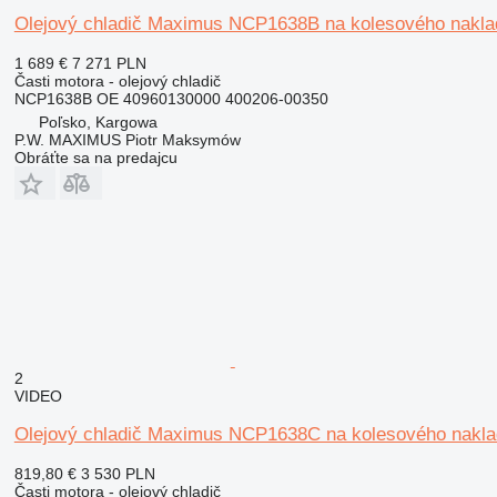
Olejový chladič Maximus NCP1638B na kolesového nakl
1 689 €
7 271 PLN
Časti motora - olejový chladič
NCP1638B OE 40960130000 400206-00350
Poľsko, Kargowa
P.W. MAXIMUS Piotr Maksymów
Obráťte sa na predajcu
2
VIDEO
Olejový chladič Maximus NCP1638C na kolesového nakl
819,80 €
3 530 PLN
Časti motora - olejový chladič