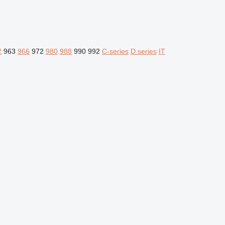
2
963
966
972
980
988
990
992
C-series
D series
IT