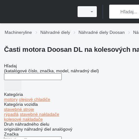
Machineryline
Náhradné diely
Náhradné diely Doosan
Ná
Časti motora Doosan DL na kolesových n
Hľadaj
(katalógové číslo, značka, model, náhradný diel)
Kategória
motory
olejové chladiče
Kategória vozidla
stavebné stroje
rýpadlá
stavebné nakladače
kolesové nakladače
Druh náhradného dielu
originálny náhradný diel
analógový
Značka