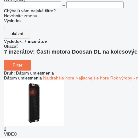
–
Chýbajú vám nejaké filtre?
Navrhnite zmenu
Výsledok:
-
ukázať
Výsledok:
7 inzerátov
Ukázať
7 inzerátov:
Časti motora Doosan DL na kolesovýc
Filter
Druh
:
Dátum umiestnenia
Dátum umiestnenia
Najdrahšie hore
Najlacnejšie hore
Rok výroby - 
2
VIDEO