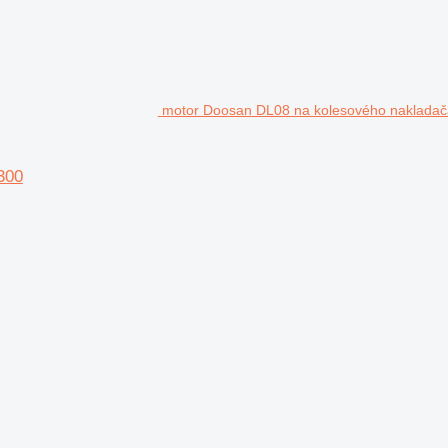
motor Doosan DL08 na kolesového naklada
300