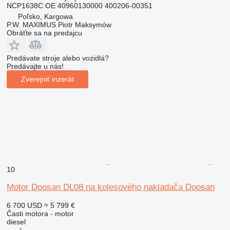
NCP1638C OE 40960130000 400206-00351
Poľsko, Kargowa
P.W. MAXIMUS Piotr Maksymów
Obráťte sa na predajcu
Predávate stroje alebo vozidlá?
Predávajte u nás!
Zverejniť inzerát
10
Motor Doosan DL08 na kolesového nakladača Doosan
6 700 USD
≈ 5 799 €
Časti motora - motor
diesel