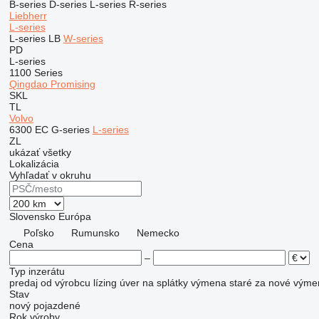
B-series
D-series
L-series
R-series
Liebherr
L-series
L-series
LB
W-series
PD
L-series
1100 Series
Qingdao Promising
SKL
TL
Volvo
6300
EC
G-series
L-series
ZL
ukázať všetky
Lokalizácia
Vyhľadať v okruhu
Slovensko
Európa
Poľsko
Rumunsko
Nemecko
Cena
–
Typ inzerátu
predaj
od výrobcu
lízing
úver
na splátky
výmena staré za nové
výme
Stav
nový
pojazdené
Rok výroby