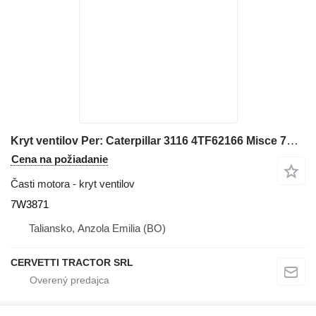
Kryt ventilov Per: Caterpillar 3116 4TF62166 Misce 7W3871 na kolesového nakladača Caterpillar 928G IT28G
Cena na požiadanie
Časti motora - kryt ventilov
7W3871
Taliansko, Anzola Emilia (BO)
CERVETTI TRACTOR SRL