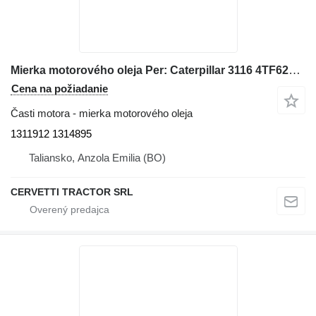
Mierka motorového oleja Per: Caterpillar 3116 4TF62166 Misce 1311912 1314895 na kolesového nakladača Caterpillar 928G IT28G
Cena na požiadanie
Časti motora - mierka motorového oleja
1311912 1314895
Taliansko, Anzola Emilia (BO)
CERVETTI TRACTOR SRL