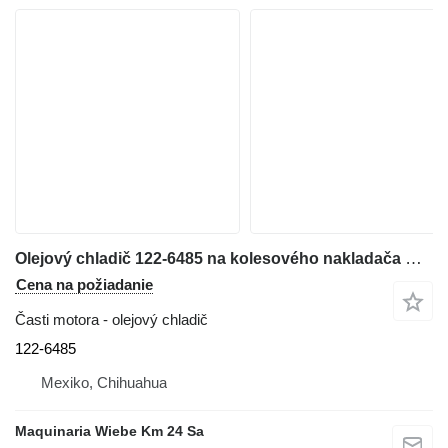
Olejový chladič 122-6485 na kolesového nakladača Caterpillar 928G,740,IT28G,535B
Cena na požiadanie
Časti motora - olejový chladič
122-6485
Mexiko, Chihuahua
Maquinaria Wiebe Km 24 Sa