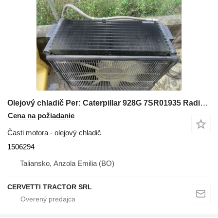
Olejový chladič Per: Caterpillar 928G 7SR01935 Radia 1506294 na kolesového nakladača Caterpillar 928G 7SR01935
Cena na požiadanie
Časti motora - olejový chladič
1506294
Taliansko, Anzola Emilia (BO)
CERVETTI TRACTOR SRL