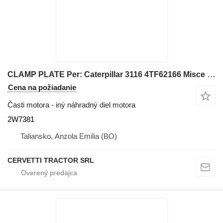
CLAMP PLATE Per: Caterpillar 3116 4TF62166 Misce 2W7381 na kolesového nakladača Caterpillar 928G IT28G
Cena na požiadanie
Časti motora - iný náhradný diel motora
2W7381
Taliansko, Anzola Emilia (BO)
CERVETTI TRACTOR SRL