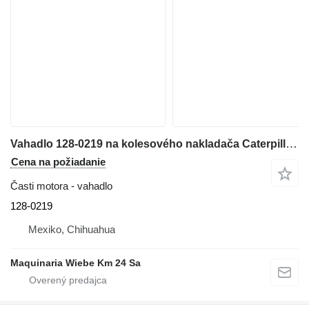
Vahadlo 128-0219 na kolesového nakladača Caterpillar 928G,924G,930K,930M
Cena na požiadanie
Časti motora - vahadlo
128-0219
Mexiko, Chihuahua
Maquinaria Wiebe Km 24 Sa