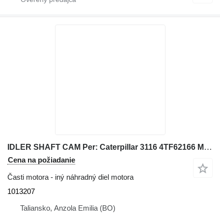
IDLER SHAFT CAM Per: Caterpillar 3116 4TF62166 Misce 1013207 na kolesového nakladača Caterpillar 928G IT28G
Cena na požiadanie
Časti motora - iný náhradný diel motora
1013207
Taliansko, Anzola Emilia (BO)