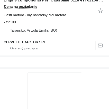
Engine components Per: Caterpillar 3116 4TF62166 Misce 7Y2100 na kolesového nakladača Caterpillar 928G IT28G
Cena na požiadanie
Časti motora - iný náhradný diel motora
7Y2100
Taliansko, Anzola Emilia (BO)
CERVETTI TRACTOR SRL