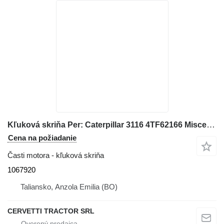
Kľuková skriňa Per: Caterpillar 3116 4TF62166 Misce 1067920 na kolesového nakladača Caterpillar 928G IT28G
Cena na požiadanie
Časti motora - kľuková skriňa
1067920
Taliansko, Anzola Emilia (BO)
CERVETTI TRACTOR SRL