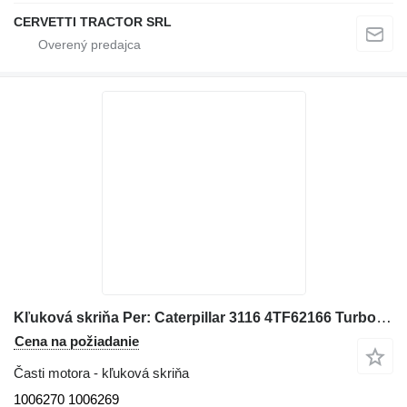
CERVETTI TRACTOR SRL
Kľuková skriňa Per: Caterpillar 3116 4TF62166 Turbo 1006270 1006269 na kolesového nakladača Caterpillar 928G IT28G
Cena na požiadanie
Časti motora - kľuková skriňa
1006270 1006269