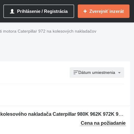
Prihlásenie / Registrácia
Zverejniť inzerát
ti motora Caterpillar 972 na kolesových nakladačov
Dátum umiestnenia
Plynový pedál Caterpillar 3519419 na kolesového nakladača Caterpillar 980K 962K 972K 966K 9500K
Cena na požiadanie