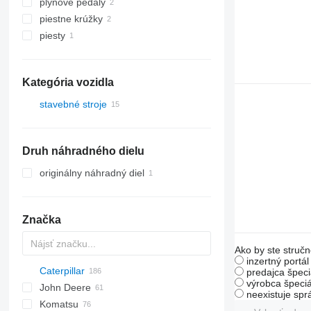
plynové pedály
piestne krúžky
piesty
Kategória vozidla
stavebné stroje
rýpadlá
stroje pre zemné práce
rýpadlá-nakladače
Druh náhradného dielu
stavebné nakladače
buldozéry
kolesové nakladače
originálny náhradný diel
Značka
Ako by ste stručn
inzertný portá
Caterpillar
AS
AR
580
predajca špeci
výrobca špeciá
John Deere
AZ
590
120
C-series
Mega
BF
D-series
FR
FR
F-series
AL
44C
LX
HL-series
407
neexistuje sp
Komatsu
621
140
D-series
DL
W-series
55D
ZW
426
524
120K