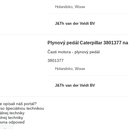
Holandsko, Wouw
J&Th van der Veldt BV
Časti motora - plynový pedál
3801377
Holandsko, Wouw
J&Th van der Veldt BV
e opísali náš portál?
l so špeciálnou technikou
álnej techniky
lnej techniky
rávna odpoveď