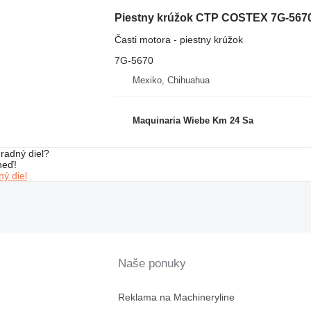
Piestny krúžok CTP COSTEX 7G-5670
Časti motora - piestny krúžok
7G-5670
Mexiko, Chihuahua
Maquinaria Wiebe Km 24 Sa
radný diel?
neď!
ý diel
Naše ponuky
Reklama na Machineryline