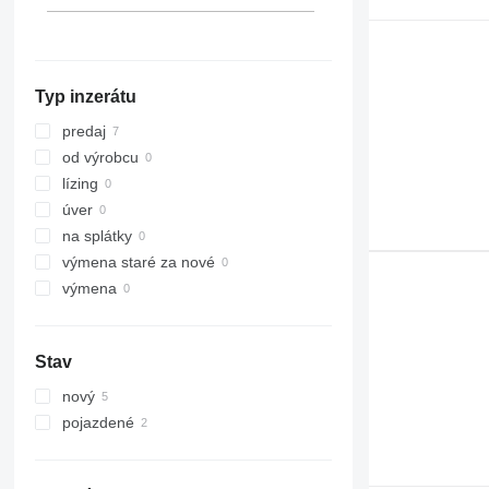
992
966K
972M
980G
988F
C-series
966M
980H
988G
D series
980K
988H
966MXE
Typ inzerátu
IT
980M
D4
D5
IT28G
predaj
D6
od výrobcu
D7
lízing
D8
úver
D9
na splátky
D10
výmena staré za nové
D400
výmena
Stav
nový
pojazdené