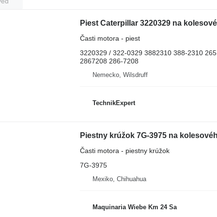
veď
Piest Caterpillar 3220329 na kolesov
Časti motora - piest
3220329 / 322-0329 3882310 388-2310 26
2867208 286-7208
Nemecko, Wilsdruff
TechnikExpert
Piestny krúžok 7G-3975 na kolesové
Časti motora - piestny krúžok
7G-3975
Mexiko, Chihuahua
Maquinaria Wiebe Km 24 Sa