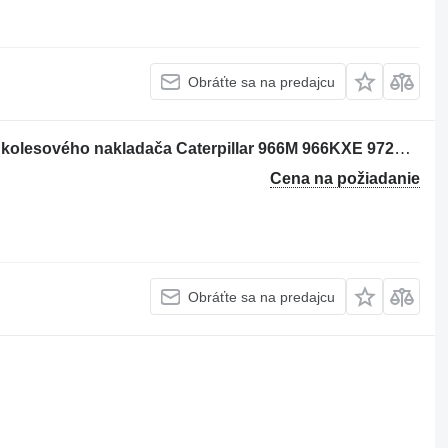
Obráťte sa na predajcu
Plynový pedál Caterpillar 3801377 na kolesového nakladača Caterpillar 966M 966KXE 972MXE 966MXE
Cena na požiadanie
Obráťte sa na predajcu