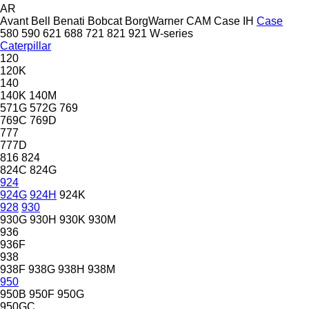
AR
Avant
Bell
Benati
Bobcat
BorgWarner
CAM
Case IH
Case
580
590
621
688
721
821
921
W-series
Caterpillar
120
120K
140
140K
140M
571G
572G
769
769C
769D
777
777D
816
824
824C
824G
924
924G
924H
924K
928
930
930G
930H
930K
930M
936
936F
938
938F
938G
938H
938M
950
950B
950F
950G
950GC