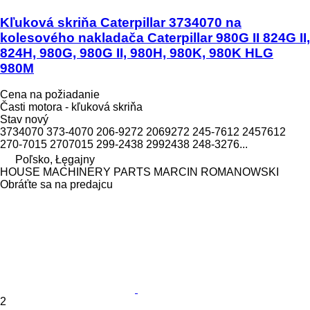
Kľuková skriňa Caterpillar 3734070 na
kolesového nakladača Caterpillar 980G II 824G II,
824H, 980G, 980G II, 980H, 980K, 980K HLG
980M
Cena na požiadanie
Časti motora - kľuková skriňa
Stav
nový
3734070 373-4070 206-9272 2069272 245-7612 2457612
270-7015 2707015 299-2438 2992438 248-3276...
Poľsko, Łęgajny
HOUSE MACHINERY PARTS MARCIN ROMANOWSKI
Obráťte sa na predajcu
2