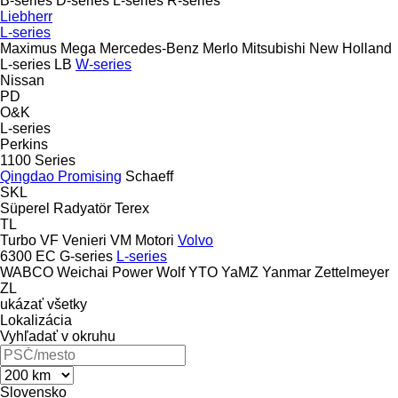
B-series
D-series
L-series
R-series
Liebherr
L-series
Maximus
Mega
Mercedes-Benz
Merlo
Mitsubishi
New Holland
L-series
LB
W-series
Nissan
PD
O&K
L-series
Perkins
1100 Series
Qingdao Promising
Schaeff
SKL
Süperel Radyatör
Terex
TL
Turbo
VF Venieri
VM Motori
Volvo
6300
EC
G-series
L-series
WABCO
Weichai Power
Wolf
YTO
YaMZ
Yanmar
Zettelmeyer
ZL
ukázať všetky
Lokalizácia
Vyhľadať v okruhu
Slovensko