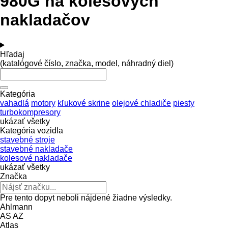
980G na kolesových
nakladačov
Hľadaj
(katalógové číslo, značka, model, náhradný diel)
Kategória
vahadlá
motory
kľukové skrine
olejové chladiče
piesty
turbokompresory
ukázať všetky
Kategória vozidla
stavebné stroje
stavebné nakladače
kolesové nakladače
ukázať všetky
Značka
Pre tento dopyt neboli nájdené žiadne výsledky.
Ahlmann
AS
AZ
Atlas