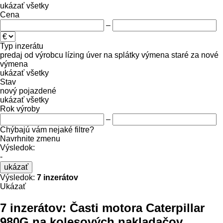
ukázať všetky
Cena
–
Typ inzerátu
predaj
od výrobcu
lízing
úver
na splátky
výmena staré za nové
výmena
ukázať všetky
Stav
nový
pojazdené
ukázať všetky
Rok výroby
–
Chýbajú vám nejaké filtre?
Navrhnite zmenu
Výsledok:
-
ukázať
Výsledok:
7 inzerátov
Ukázať
7 inzerátov:
Časti motora Caterpillar
980G na kolesových nakladačov