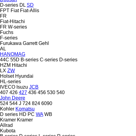
D-series
DL
SD
FPT
Fiat
Fiat-Allis
FR
Fiat-Hitachi
FR
W-series
Fuchs
F-series
Furukawa
Garrett
Gehl
AL
HANOMAG
44C
55D
B-series
C-series
D-series
HZM
Hitachi
LX
ZW
Holset
Hyundai
HL-series
IVECO
Isuzu
JCB
407
426
427
436
456
530
540
John Deere
524
544 J
724
824
6090
Kohler
Komatsu
D series
HD
PC
WA
WB
Kramer
Kramer
Allrad
Kubota