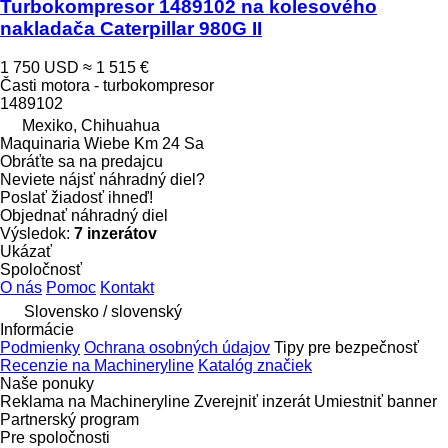
Turbokompresor 1489102 na kolesového
nakladača Caterpillar 980G II
1 750 USD
≈ 1 515 €
Časti motora - turbokompresor
1489102
Mexiko, Chihuahua
Maquinaria Wiebe Km 24 Sa
Obráťte sa na predajcu
Neviete nájsť náhradný diel?
Poslať žiadosť ihneď!
Objednať náhradný diel
Výsledok:
7 inzerátov
Ukázať
Spoločnosť
O nás
Pomoc
Kontakt
Slovensko / slovenský
Informácie
Podmienky
Ochrana osobných údajov
Tipy pre bezpečnosť
Recenzie na Machineryline
Katalóg značiek
Naše ponuky
Reklama na Machineryline
Zverejniť inzerát
Umiestniť banner
Partnerský program
Pre spoločnosti