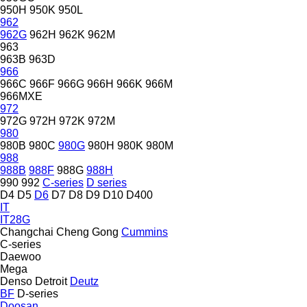
950H
950K
950L
962
962G
962H
962K
962M
963
963B
963D
966
966C
966F
966G
966H
966K
966M
966MXE
972
972G
972H
972K
972M
980
980B
980C
980G
980H
980K
980M
988
988B
988F
988G
988H
990
992
C-series
D series
D4
D5
D6
D7
D8
D9
D10
D400
IT
IT28G
Changchai
Cheng Gong
Cummins
C-series
Daewoo
Mega
Denso
Detroit
Deutz
BF
D-series
Doosan