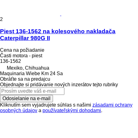
2
Piest 136-1562 na kolesového nakladača
Caterpillar 980G II
Cena na požiadanie
Časti motora - piest
136-1562
Mexiko, Chihuahua
Maquinaria Wiebe Km 24 Sa
Obráťte sa na predajcu
Objednajte si pridávanie nových inzerátov tejto rubriky
Odosielanie na e-mail
Kliknutím sem vyjadrujete súhlas s našimi
zásadami ochrany
osobných údajov
a
používateľskými dohodami
.