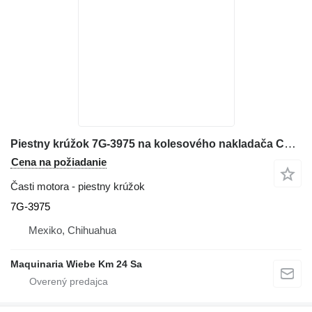
Piestny krúžok 7G-3975 na kolesového nakladača Caterpillar 972K D6D D7H 98G 966G 777D
Cena na požiadanie
Časti motora - piestny krúžok
7G-3975
Mexiko, Chihuahua
Maquinaria Wiebe Km 24 Sa