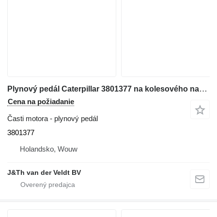
Plynový pedál Caterpillar 3801377 na kolesového nakladača Caterpillar 966M 966KXE 972MXE 966MXE
Cena na požiadanie
Časti motora - plynový pedál
3801377
Holandsko, Wouw
J&Th van der Veldt BV