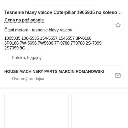
Tesnenie hlavy valcov Caterpillar 1905935 na kolesového nakladača Caterpillar 571G, 572G, D7G, D7G2 613B, 814, 815, 816, 950, 966C, 966R 615
Cena na požiadanie
Časti motora - tesnenie hlavy valcov
1905935 190-5935 154-5557 1545557 3P-0168
3P0168 7W-5696 7W5696 7T-9788 7T9788 2S-7099
2S7099 9G...
Poľsko, Łęgajny
HOUSE MACHINERY PARTS MARCIN ROMANOWSKI