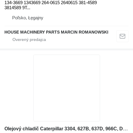
134-3669 1343669 264-0615 2640615 381-4589
3814589 9T...
Poľsko, Łęgajny
HOUSE MACHINERY PARTS MARCIN ROMANOWSKI
Olejový chladič Caterpillar 3304, 627B, 637D, 966C, D4E, D5B, D7G, D9H 6N9851 na kolesového nakladača