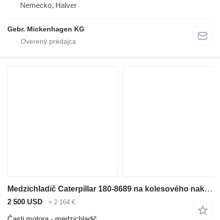
Nemecko, Halver
Gebr. Mickenhagen KG
Medzichladič Caterpillar 180-8689 na kolesového nakladača Caterpillar 966G
2 500 USD
≈ 2 164 €
Časti motora - medzichladič