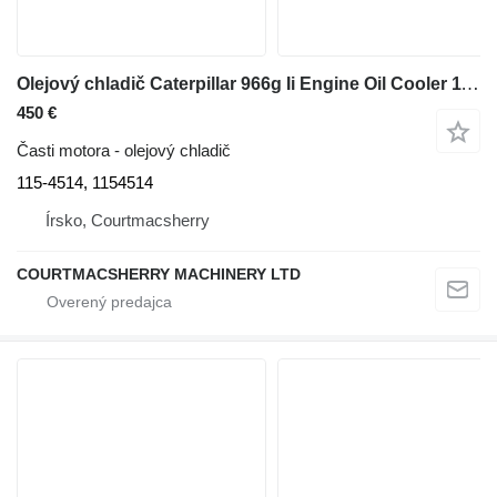
Olejový chladič Caterpillar 966g Ii Engine Oil Cooler 115-4514, 1154514, 0r8191 na kolesového nakladača 966GII AJX
450 €
Časti motora - olejový chladič
115-4514, 1154514
Írsko, Courtmacsherry
COURTMACSHERRY MACHINERY LTD