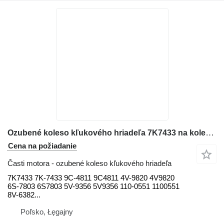
Ozubené koleso kľukového hriadeľa 7K7433 na kolesového nakladača Caterpillar 518, 613, 613B, 815, 950, 966C 518, 613, 613B, 815, 950, 966C 91
Cena na požiadanie
Časti motora - ozubené koleso kľukového hriadeľa
7K7433 7K-7433 9C-4811 9C4811 4V-9820 4V9820
6S-7803 6S7803 5V-9356 5V9356 110-0551 1100551
8V-6382...
Poľsko, Łęgajny