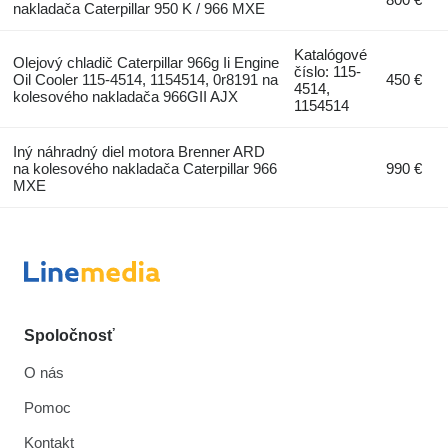
nakladača Caterpillar 950 K / 966 MXE
Katalógové
Olejový chladič Caterpillar 966g Ii Engine
číslo: 115-
Oil Cooler 115-4514, 1154514, 0r8191 na
450 €
4514,
kolesového nakladača 966GII AJX
1154514
Iný náhradný diel motora Brenner ARD
na kolesového nakladača Caterpillar 966
990 €
MXE
Spoločnosť
O nás
Pomoc
Kontakt