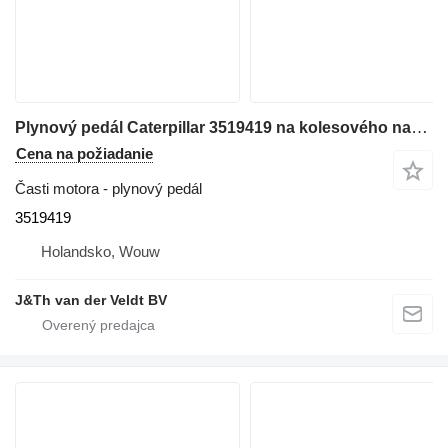
Plynový pedál Caterpillar 3519419 na kolesového nakladača Caterpillar 980K 962K 972K 966K 9500K
Cena na požiadanie
Časti motora - plynový pedál
3519419
Holandsko, Wouw
J&Th van der Veldt BV