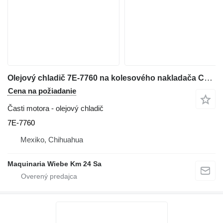
Olejový chladič 7E-7760 na kolesového nakladača Caterpillar 970F,966F,814F,815F,816F
Cena na požiadanie
Časti motora - olejový chladič
7E-7760
Mexiko, Chihuahua
Maquinaria Wiebe Km 24 Sa