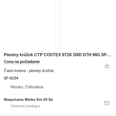
Piestny krúžok CTP COSTEX 972K D6D D7H 98G 5P-8194 na kolesového nakladača Caterpillar 966G 777D
Cena na požiadanie
Časti motora - piestny krúžok
5P-8194
Mexiko, Chihuahua
Maquinaria Wiebe Km 24 Sa