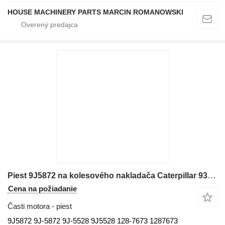
HOUSE MACHINERY PARTS MARCIN ROMANOWSKI
Piest 9J5872 na kolesového nakladača Caterpillar 938H 950H, 962H 938F, 938G, 938G II 950H, 962H, 966H, 966K, 966M
Cena na požiadanie
Časti motora - piest
9J5872 9J-5872 9J-5528 9J5528 128-7673 1287673