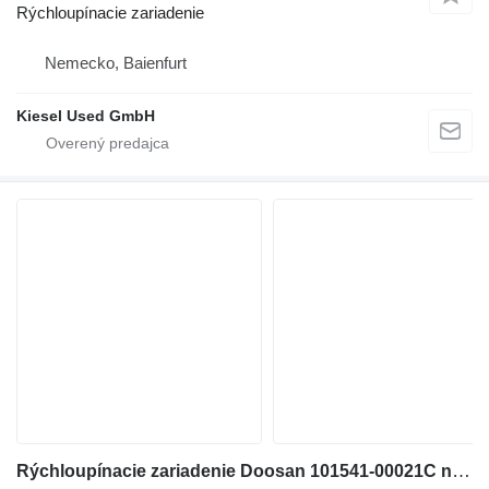
Rýchloupínacie zariadenie
Nemecko, Baienfurt
Kiesel Used GmbH
Rýchloupínacie zariadenie Doosan 101541-00021C na rýpadla Doosan DX210, DX225, DX225LC, DX225LC-3, DX225LC-5, DX225-7, DX215LC, DX220-7, DX230LC, DX255, DX255LC, DX255LC-3, DX530, DX520 Long, Daewoo Solar 200W-V, Solar 210W-V, Solar 220LC-V, Solar 225LC-V, Solar 230LC-V, Solar 250LC-V, Solar 255LC-V