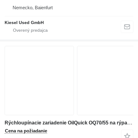
Nemecko, Baienfurt
Kiesel Used GmbH
Rýchloupínacie zariadenie OilQuick OQ70/55 na rýpadla Doosan DX340
Cena na požiadanie