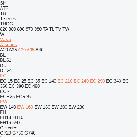
SH
ATF
TB
T-series
THDC
820
880
890
970
980
TA
TL
TV
TW
W
Volvo
A-series
A20
A25
A30
A35
A40
BL
BL 61
DD
DD24
EC
EC 15
EC 25
EC 35
EC 140
EC 210
EC 240
EC 290
EC 340
EC
360
EC 380
EC 480
ECR
ECR25
ECR35
EW
EW 140
EW 160
EW 180
EW 200
EW 230
FH
FH13
FH16
FH16 550
G-series
G720
G730
G740