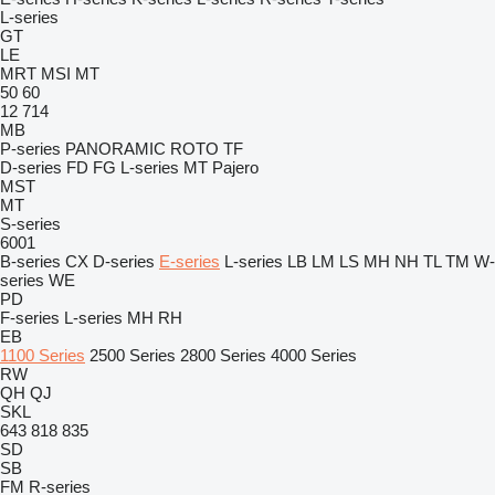
L-series
GT
LE
MRT
MSI
MT
50
60
12
714
MB
P-series
PANORAMIC
ROTO
TF
D-series
FD
FG
L-series
MT
Pajero
MST
MT
S-series
6001
B-series
CX
D-series
E-series
L-series
LB
LM
LS
MH
NH
TL
TM
W-
series
WE
PD
F-series
L-series
MH
RH
EB
1100 Series
2500 Series
2800 Series
4000 Series
RW
QH
QJ
SKL
643
818
835
SD
SB
FM
R-series