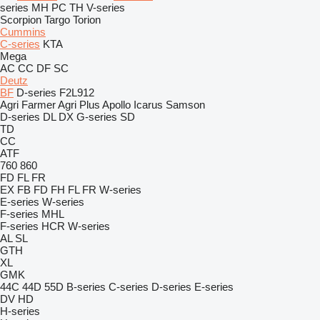
series
MH
PC
TH
V-series
Scorpion
Targo
Torion
Cummins
C-series
KTA
Mega
AC
CC
DF
SC
Deutz
BF
D-series
F2L912
Agri Farmer
Agri Plus
Apollo
Icarus
Samson
D-series
DL
DX
G-series
SD
TD
CC
ATF
760
860
FD
FL
FR
EX
FB
FD
FH
FL
FR
W-series
E-series
W-series
F-series
MHL
F-series
HCR
W-series
AL
SL
GTH
XL
GMK
44C
44D
55D
B-series
C-series
D-series
E-series
DV
HD
H-series