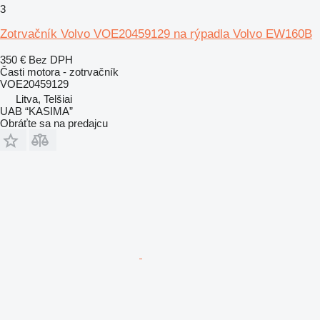
3
Zotrvačník Volvo VOE20459129 na rýpadla Volvo EW160B
350 €
Bez DPH
Časti motora - zotrvačník
VOE20459129
Litva, Telšiai
UAB “KASIMA”
Obráťte sa na predajcu