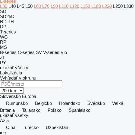
L-series
L30
L40
L45
L50
L60
L70
L90
L110
L120
L150
L180
L220
L250
L330
SD
SD25D
RD
TH
DPU
T-series
WG
RP
MS
B-series
C-series
SV
V-series
Vio
ZL
PY
ukázať všetky
Lokalizácia
Vyhľadať v okruhu
Slovensko
Európa
Rumunsko
Belgicko
Holandsko
Švédsko
Veľká
Británia
Taliansko
Poľsko
Španielsko
ukázať všetky
Ázia
Čína
Turecko
Uzbekistan
iné