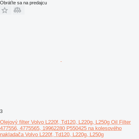
Obráťte sa na predajcu
3
Olejový filter Volvo L220f, Td120, L220g, L250g Oil Filter
477556, 4775565, 19962280 P550425 na kolesového
nakladača Volvo L220f, Td120, L220g, L250g