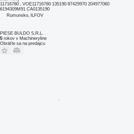
11716780 , VOE11716780 135190 87429970 204977060
6194309M91 CA0135190
Rumunsko, ILFOV
PIESE BULDO S.R.L.
5
rokov v Machineryline
Obráťte sa na predajcu