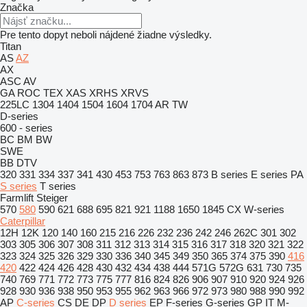
Značka
Pre tento dopyt neboli nájdené žiadne výsledky.
Titan
AS
AZ
AX
ASC
AV
GA
ROC
TEX
XAS
XRHS
XRVS
225LC
1304
1404
1504
1604
1704
AR
TW
D-series
600 - series
BC
BM
BW
SWE
BB
DTV
320
331
334
337
341
430
453
753
763
863
873
B series
E series
PA
S series
T series
Farmlift
Steiger
570
580
590
621
688
695
821
921
1188
1650
1845
CX
W-series
Caterpillar
12H
12K
120
140
160
215
216
226
232
236
242
246
262C
301
302
303
305
306
307
308
311
312
313
314
315
316
317
318
320
321
322
323
324
325
326
329
330
336
340
345
349
350
365
374
375
390
416
420
422
424
426
428
430
432
434
438
444
571G
572G
631
730
735
740
769
771
772
773
775
777
816
824
826
906
907
910
920
924
926
928
930
936
938
950
953
955
962
963
966
972
973
980
988
990
992
AP
C-series
CS
DE
DP
D series
EP
F-series
G-series
GP
IT
M-