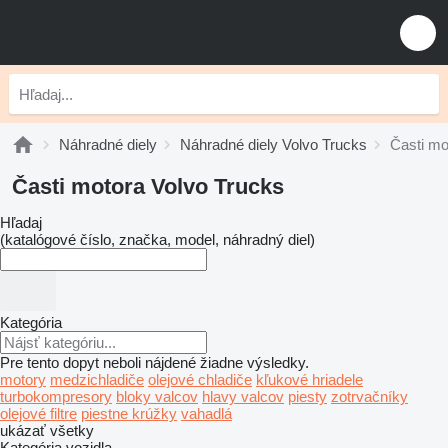
Náhradné diely
Náhradné diely Volvo Trucks
Časti mo
Časti motora Volvo Trucks
Hľadaj
(katalógové číslo, značka, model, náhradný diel)
Kategória
Pre tento dopyt neboli nájdené žiadne výsledky.
motory
medzichladiče
olejové chladiče
kľukové hriadele
turbokompresory
bloky valcov
hlavy valcov
piesty
zotrvačníky
olejové filtre
piestne krúžky
vahadlá
ukázať všetky
Kategória vozidla