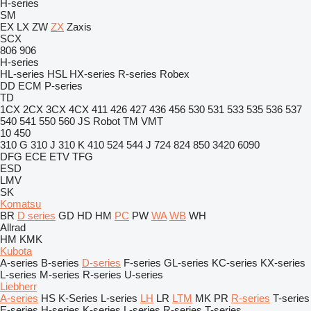
H-series
SM
EX
LX
ZW
ZX
Zaxis
SCX
806
906
H-series
HL-series
HSL
HX-series
R-series
Robex
DD
ECM
P-series
TD
1CX
2CX
3CX
4CX
411
426
427
436
456
530
531
533
535
536
537
540
541
550
560
JS
Robot
TM
VMT
10
450
310 G
310 J
310 K
410
524
544 J
724
824
850
3420
6090
DFG
ECE
ETV
TFG
ESD
LMV
SK
Komatsu
BR
D series
GD
HD
HM
PC
PW
WA
WB
WH
Allrad
HM
KMK
Kubota
A-series
B-series
D-series
F-series
GL-series
KC-series
KX-series
L-series
M-series
R-series
U-series
Liebherr
A-series
HS
K-Series
L-series
LH
LR
LTM
MK
PR
R-series
T-series
E-series
H-series
K-series
L-series
R-series
T-series