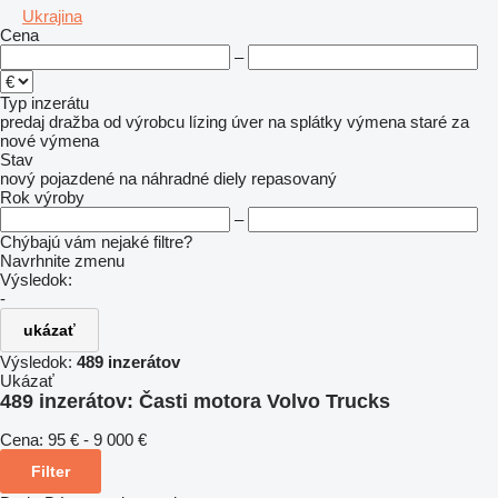
Ukrajina
Cena
–
Typ inzerátu
predaj
dražba
od výrobcu
lízing
úver
na splátky
výmena staré za
nové
výmena
Stav
nový
pojazdené
na náhradné diely
repasovaný
Rok výroby
–
Chýbajú vám nejaké filtre?
Navrhnite zmenu
Výsledok:
-
ukázať
Výsledok:
489 inzerátov
Ukázať
489 inzerátov:
Časti motora Volvo Trucks
Cena:
95 € - 9 000 €
Filter