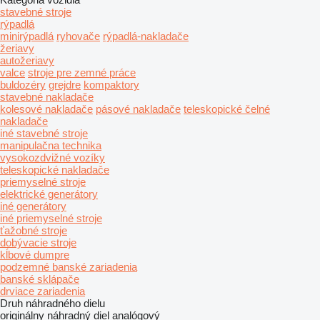
stavebné stroje
rýpadlá
minirýpadlá
ryhovače
rýpadlá-nakladače
žeriavy
autožeriavy
valce
stroje pre zemné práce
buldozéry
grejdre
kompaktory
stavebné nakladače
kolesové nakladače
pásové nakladače
teleskopické čelné
nakladače
iné stavebné stroje
manipulačna technika
vysokozdvižné vozíky
teleskopické nakladače
priemyselné stroje
elektrické generátory
iné generátory
iné priemyselné stroje
ťažobné stroje
dobývacie stroje
kĺbové dumpre
podzemné banské zariadenia
banské sklápače
drviace zariadenia
Druh náhradného dielu
originálny náhradný diel
analógový