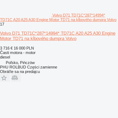
Volvo D71 TD71C*287*14994*
TD71C A20 A25 A30 Engine Motor TD71 na kĺbového dumpra Volvo
17
Volvo D71 TD71C*287*14994* TD71C A20 A25 A30 Engine
Motor TD71 na kĺbového dumpra Volvo
3 716 €
16 000 PLN
Časti motora - motor
diesel
Poľsko, Pińczów
PHU ROLBUD Części zamienne
Obráťte sa na predajcu