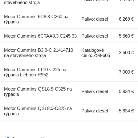
stavebného stroja
Motor Cummins 6C8.3-C260 na
Palivo: diesel
6 269 €
rýpadla
Motor Cummins 6CTAA8.3 C245 33
Palivo: diesel
5 660 €
Motor Cummins B3.9-C 21414710
Katalógové
3 500 €
na stavebného stroja
číslo: Z98-605
Motor Cummins LT10-C225 na
7 000 €
rýpadla Liebherr R952
Motor Cummins QSL8.9-C325 na
Palivo: diesel
5 834 €
rýpadla
Motor Cummins QSL8.9-C325 na
Palivo: diesel
5 834 €
rýpadla