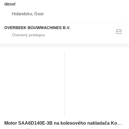
diesel
Holandsko, Goor
OVERBEEK BOUWMACHINES B.V.
Motor SAA6D140E-3B na kolesového nakladača Komatsu WA500-3 PC750-6 D155AX-6