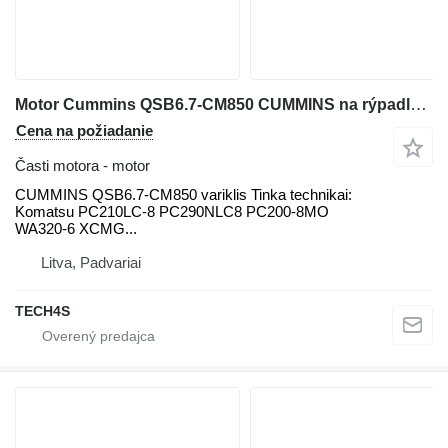
Motor Cummins QSB6.7-CM850 CUMMINS na rýpadla Komatsu PC210LC-8, PC290NLC8, WA320-6
Cena na požiadanie
Časti motora - motor
CUMMINS QSB6.7-CM850 variklis Tinka technikai:
Komatsu PC210LC-8 PC290NLC8 PC200-8MO
WA320-6 XCMG...
Litva, Padvariai
TECH4S