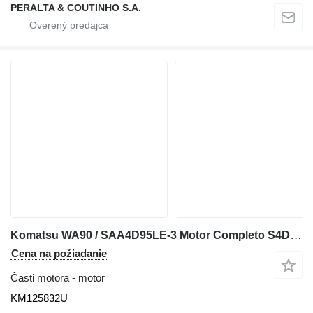
PERALTA & COUTINHO S.A.
Komatsu WA90 / SAA4D95LE-3 Motor Completo S4D95LE-3 KM125832U na kolesového nakladača Komatsu WA90
Cena na požiadanie
Časti motora - motor
KM125832U