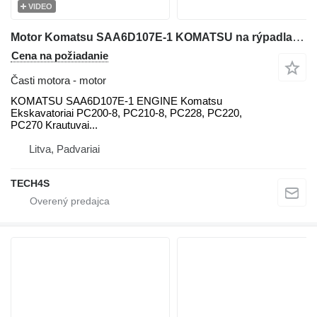
VIDEO
Motor Komatsu SAA6D107E-1 KOMATSU na rýpadla Komatsu PC200-8, PC210-8, PC228, PC220, PC270, WA200, WA250, WA270, WA320, WA380
Cena na požiadanie
Časti motora - motor
KOMATSU SAA6D107E-1 ENGINE Komatsu
Ekskavatoriai PC200-8, PC210-8, PC228, PC220,
PC270 Krautuvai...
Litva, Padvariai
TECH4S