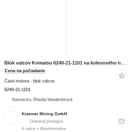
Blok valcov Komatsu 6240-21-1101 na kolesového nakladača Komatsu WA600-3; WA700-3; WD600-3; HD465-7; HD605-7; PC1250-7
Cena na požiadanie
Časti motora - blok valcov
6240-21-1101
Nemecko, Rheda-Wiedenbrück
Kraemer Mining GmbH
6
rokov v Machineryline