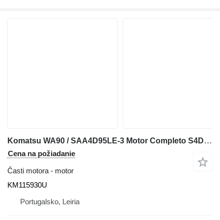
Komatsu WA90 / SAA4D95LE-3 Motor Completo S4D95LE-3 KM115930U na kolesového nakladača Komatsu WA90
Cena na požiadanie
Časti motora - motor
KM115930U
Portugalsko, Leiria