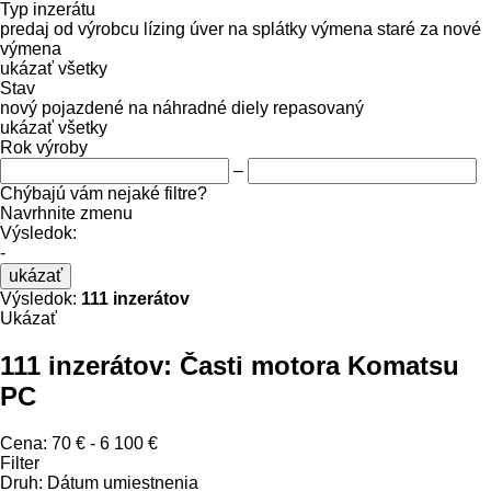
Typ inzerátu
predaj
od výrobcu
lízing
úver
na splátky
výmena staré za nové
výmena
ukázať všetky
Stav
nový
pojazdené
na náhradné diely
repasovaný
ukázať všetky
Rok výroby
–
Chýbajú vám nejaké filtre?
Navrhnite zmenu
Výsledok:
-
ukázať
Výsledok:
111 inzerátov
Ukázať
111 inzerátov:
Časti motora Komatsu
PC
Cena:
70 € - 6 100 €
Filter
Druh
:
Dátum umiestnenia