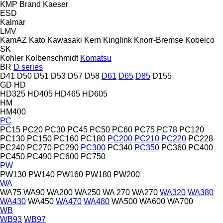
KMP Brand
Kaeser
ESD
Kalmar
LMV
KamAZ
Kato
Kawasaki
Kern
Kinglink
Knorr-Bremse
Kobelco
SK
Kohler
Kolbenschmidt
Komatsu
BR
D series
D41
D50
D51
D53
D57
D58
D61
D65
D85
D155
GD
HD
HD325
HD405
HD465
HD605
HM
HM400
PC
PC15
PC20
PC30
PC45
PC50
PC60
PC75
PC78
PC120
PC130
PC150
PC160
PC180
PC200
PC210
PC220
PC228
PC240
PC270
PC290
PC300
PC340
PC350
PC360
PC400
PC450
PC490
PC600
PC750
PW
PW130
PW140
PW160
PW180
PW200
WA
WA75
WA90
WA200
WA250
WA 270
WA270
WA320
WA380
WA430
WA450
WA470
WA480
WA500
WA600
WA700
WB
WB93
WB97