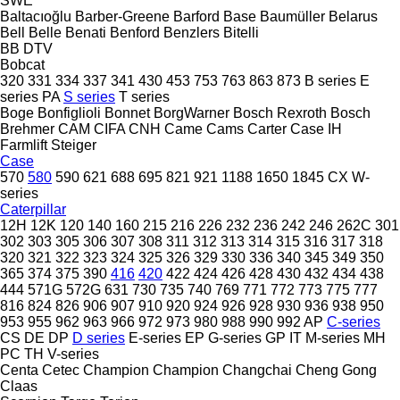
SWE
Baltacıoğlu
Barber-Greene
Barford
Base
Baumüller
Belarus
Bell
Belle
Benati
Benford
Benzlers
Bitelli
BB
DTV
Bobcat
320
331
334
337
341
430
453
753
763
863
873
B series
E
series
PA
S series
T series
Boge
Bonfiglioli
Bonnet
BorgWarner
Bosch Rexroth
Bosch
Brehmer
CAM
CIFA
CNH
Came
Cams
Carter
Case IH
Farmlift
Steiger
Case
570
580
590
621
688
695
821
921
1188
1650
1845
CX
W-
series
Caterpillar
12H
12K
120
140
160
215
216
226
232
236
242
246
262C
301
302
303
305
306
307
308
311
312
313
314
315
316
317
318
320
321
322
323
324
325
326
329
330
336
340
345
349
350
365
374
375
390
416
420
422
424
426
428
430
432
434
438
444
571G
572G
631
730
735
740
769
771
772
773
775
777
816
824
826
906
907
910
920
924
926
928
930
936
938
950
953
955
962
963
966
972
973
980
988
990
992
AP
C-series
CS
DE
DP
D series
E-series
EP
G-series
GP
IT
M-series
MH
PC
TH
V-series
Centa
Cetec
Champion
Champion
Changchai
Cheng Gong
Claas