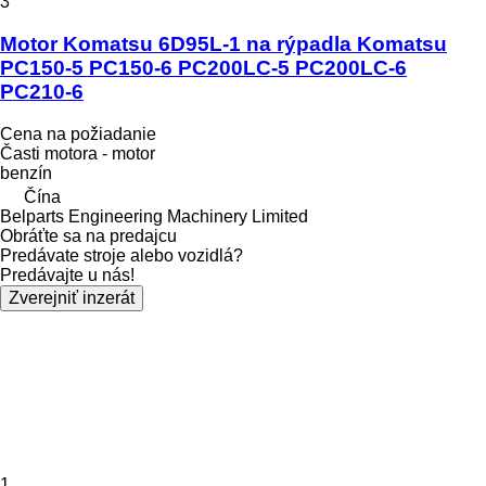
3
Motor Komatsu 6D95L‑1 na rýpadla Komatsu
PC150‑5 PC150‑6 PC200LC‑5 PC200LC‑6
PC210‑6
Cena na požiadanie
Časti motora - motor
benzín
Čína
Belparts Engineering Machinery Limited
Obráťte sa na predajcu
Predávate stroje alebo vozidlá?
Predávajte u nás!
Zverejniť inzerát
1