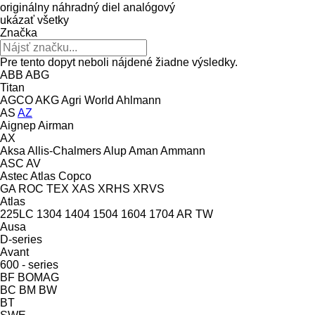
originálny náhradný diel
analógový
ukázať všetky
Značka
Pre tento dopyt neboli nájdené žiadne výsledky.
ABB
ABG
Titan
AGCO
AKG
Agri World
Ahlmann
AS
AZ
Aignep
Airman
AX
Aksa
Allis-Chalmers
Alup
Aman
Ammann
ASC
AV
Astec
Atlas Copco
GA
ROC
TEX
XAS
XRHS
XRVS
Atlas
225LC
1304
1404
1504
1604
1704
AR
TW
Ausa
D-series
Avant
600 - series
BF
BOMAG
BC
BM
BW
BT