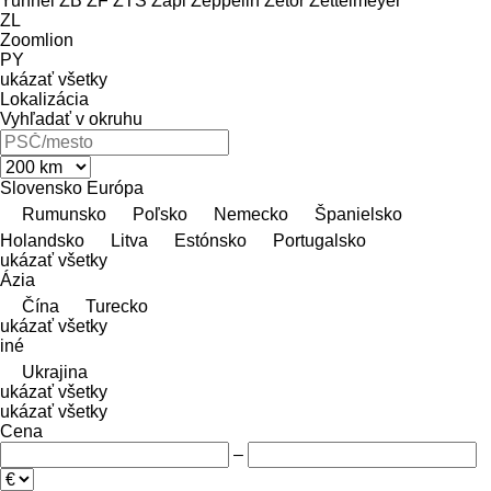
Yunnei
ZB
ZF
ZTS
Zapi
Zeppelin
Zetor
Zettelmeyer
ZL
Zoomlion
PY
ukázať všetky
Lokalizácia
Vyhľadať v okruhu
Slovensko
Európa
Rumunsko
Poľsko
Nemecko
Španielsko
Holandsko
Litva
Estónsko
Portugalsko
ukázať všetky
Ázia
Čína
Turecko
ukázať všetky
iné
Ukrajina
ukázať všetky
ukázať všetky
Cena
–