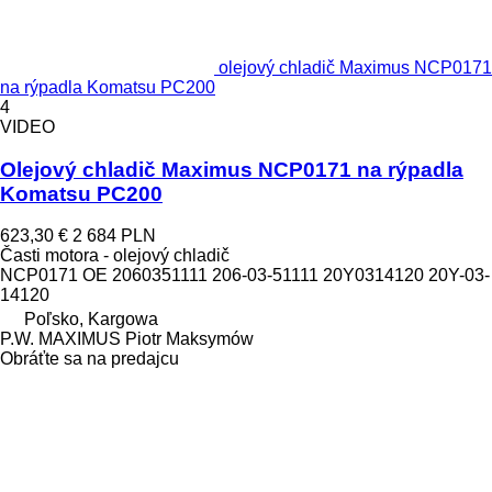
olejový chladič Maximus NCP0171
na rýpadla Komatsu PC200
4
VIDEO
Olejový chladič Maximus NCP0171 na rýpadla
Komatsu PC200
623,30 €
2 684 PLN
Časti motora - olejový chladič
NCP0171 OE 2060351111 206-03-51111 20Y0314120 20Y-03-
14120
Poľsko, Kargowa
P.W. MAXIMUS Piotr Maksymów
Obráťte sa na predajcu