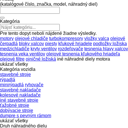
(katalógové číslo, značka, model, náhradný diel)
Kategória
Pre tento dopyt neboli nájdené žiadne výsledky.
motory
olejové chladiče
turbokompresory
vložky valca
olejové
čerpadlá
bloky valcov
piesty
kľukové hriadele
podložky ložiska
medzichladiče
kryty ventilov
rozdeľovače
tesnenia hlavy valcov
tesnenia veka ventilov
olejové tesnenia kľukového hriadeľa
olejové filtre
ojničné ložiská
iné náhradné diely motora
ukázať všetky
Kategória vozidla
stavebné stroje
rýpadlá
minirýpadlá
ryhovače
stavebné nakladače
kolesové nakladače
iné stavebné stroje
ťažobné stroje
dobývacie stroje
dumpre s pevným rámom
ukázať všetky
Druh náhradného dielu