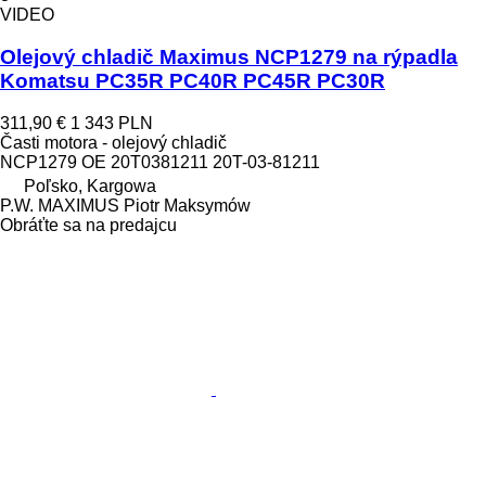
VIDEO
Olejový chladič Maximus NCP1279 na rýpadla
Komatsu PC35R PC40R PC45R PC30R
311,90 €
1 343 PLN
Časti motora - olejový chladič
NCP1279 OE 20T0381211 20T-03-81211
Poľsko, Kargowa
P.W. MAXIMUS Piotr Maksymów
Obráťte sa na predajcu