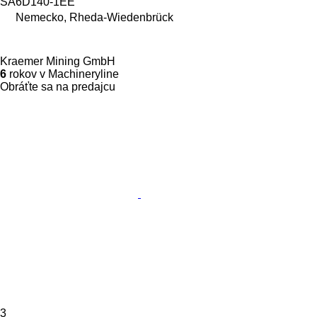
SA6D140-1EE
Nemecko, Rheda-Wiedenbrück
Kraemer Mining GmbH
6
rokov v Machineryline
Obráťte sa na predajcu
3