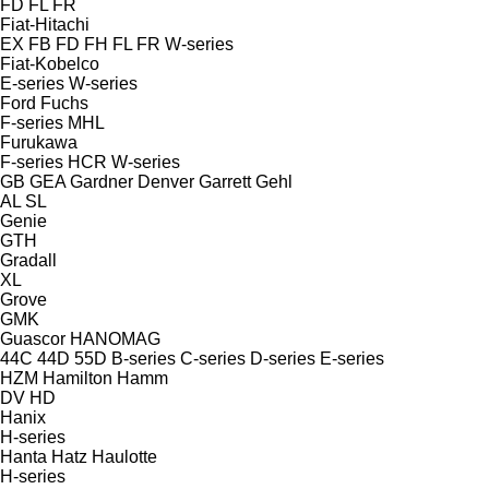
FD
FL
FR
Fiat-Hitachi
EX
FB
FD
FH
FL
FR
W-series
Fiat-Kobelco
E-series
W-series
Ford
Fuchs
F-series
MHL
Furukawa
F-series
HCR
W-series
GB
GEA
Gardner Denver
Garrett
Gehl
AL
SL
Genie
GTH
Gradall
XL
Grove
GMK
Guascor
HANOMAG
44C
44D
55D
B-series
C-series
D-series
E-series
HZM
Hamilton
Hamm
DV
HD
Hanix
H-series
Hanta
Hatz
Haulotte
H-series