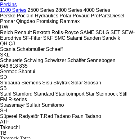
Perkins
1100 Series
2500 Series
2800 Series
4000 Series
Perske
Poclain Hydraulics
Polar
Poyaud
ProPartsDiesel
Pronar
Qingdao Promising
Rammax
RW
Reich
Renault
Rexroth
Rolls-Royce
SAME
SDLG
SET
SEW-
Eurodrive
SF-Filter
SKF
SMC
Salami
Sanden
Sandvik
QH
QJ
Scania
Schabmüller
Schaeff
SKL
Scheuerle
Schwing
Schwitzer
Schäffer
Sennebogen
643
818
835
Sermac
Shantui
SD
Shibaura
Siemens
Sisu
Skytrak
Solar
Soosan
SB
Stahl
Stamford
Standard
Stankoimport
Star
Steinbock
Still
FM
R-series
Strassmayr
Sullair
Sumitomo
SH
Süperel Radyatör
T.Rad
Tadano Faun
Tadano
ATF
Takeuchi
TB
Tamrock
Tatra