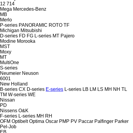
12
714
Mega
Mercedes-Benz
MB
Merlo
P-series
PANORAMIC
ROTO
TF
Michigan
Mitsubishi
D-series
FD
FG
L-series
MT
Pajero
Modine
Morooka
MST
Moxy
MT
MultiOne
S-series
Neumeier
Neuson
6001
New Holland
B-series
CX
D-series
E-series
L-series
LB
LM
LS
MH
NH
TL
TM
W-series
WE
Nissan
PD
Nissens
O&K
F-series
L-series
MH
RH
OFM
Optibelt
Optima
Oscar
PMP
PV
Paccar
Palfinger
Parker
Pel-Job
EB