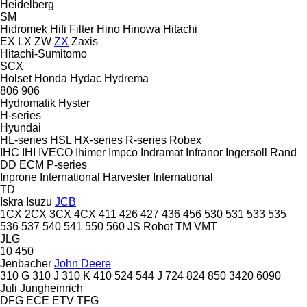
Heidelberg
SM
Hidromek
Hifi Filter
Hino
Hinowa
Hitachi
EX
LX
ZW
ZX
Zaxis
Hitachi-Sumitomo
SCX
Holset
Honda
Hydac
Hydrema
806
906
Hydromatik
Hyster
H-series
Hyundai
HL-series
HSL
HX-series
R-series
Robex
IHC
IHI
IVECO
Ihimer
Impco
Indramat
Infranor
Ingersoll Rand
DD
ECM
P-series
Inprone
International Harvester
International
TD
Iskra
Isuzu
JCB
1CX
2CX
3CX
4CX
411
426
427
436
456
530
531
533
535
536
537
540
541
550
560
JS
Robot
TM
VMT
JLG
10
450
Jenbacher
John Deere
310 G
310 J
310 K
410
524
544 J
724
824
850
3420
6090
Juli
Jungheinrich
DFG
ECE
ETV
TFG