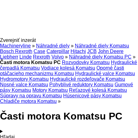
Zverejniť inzerát
Machineryline
»
Náhradné diely
»
Náhradné diely Komatsu
Bosch Rexroth
Case
Caterpillar
Hitachi
JCB
John Deere
Liebherr
Linde
Rexroth
Volvo
»
Náhradné diely Komatsu PC
»
Časti motora Komatsu PC
Rozvodovky Komatsu
Hydraulické
čerpadlá Komatsu
Vodiace kolesá Komatsu
Oporné časti
otáčacieho mechanizmu Komatsu
Hydraulické valce Komatsu
Hydromotory Komatsu
Hydraulické rozdeľovače Komatsu
Nosné valce Komatsu
Pohyblivé reduktory Komatsu
Gumové
pásy Komatsu
Motory Komatsu
Reťazové kolesá Komatsu
Súpravy na opravu Komatsu
Húsenicové pásy Komatsu
Chladiče motora Komatsu
»
Časti motora Komatsu PC
Hľadaj