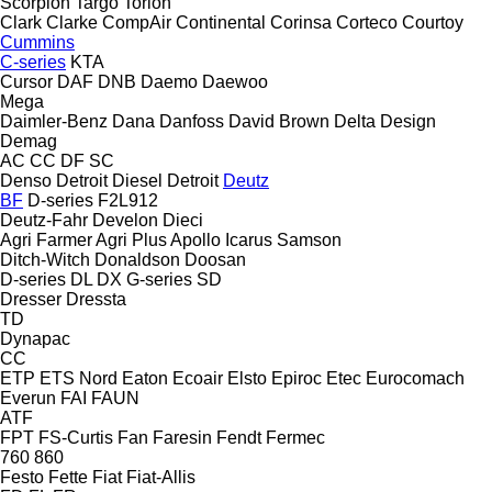
Scorpion
Targo
Torion
Clark
Clarke
CompAir
Continental
Corinsa
Corteco
Courtoy
Cummins
C-series
KTA
Cursor
DAF
DNB
Daemo
Daewoo
Mega
Daimler-Benz
Dana
Danfoss
David Brown
Delta Design
Demag
AC
CC
DF
SC
Denso
Detroit Diesel
Detroit
Deutz
BF
D-series
F2L912
Deutz-Fahr
Develon
Dieci
Agri Farmer
Agri Plus
Apollo
Icarus
Samson
Ditch-Witch
Donaldson
Doosan
D-series
DL
DX
G-series
SD
Dresser
Dressta
TD
Dynapac
CC
ETP
ETS Nord
Eaton
Ecoair
Elsto
Epiroc
Etec
Eurocomach
Everun
FAI
FAUN
ATF
FPT
FS-Curtis
Fan
Faresin
Fendt
Fermec
760
860
Festo
Fette
Fiat
Fiat-Allis