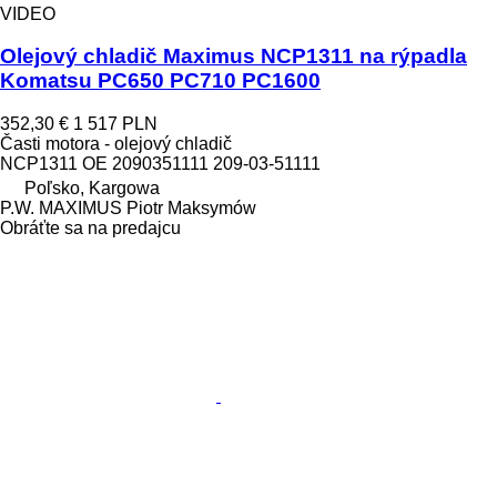
VIDEO
Olejový chladič Maximus NCP1311 na rýpadla
Komatsu PC650 PC710 PC1600
352,30 €
1 517 PLN
Časti motora - olejový chladič
NCP1311 OE 2090351111 209-03-51111
Poľsko, Kargowa
P.W. MAXIMUS Piotr Maksymów
Obráťte sa na predajcu