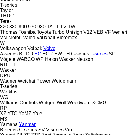
T-series
Taylor
THDC
Terex
820
880
890
970
980
TA
TL
TV
TW
Thomas
Toshiba
Toyota
Turbo
Unisign
V12
VEB
VF Venieri
VM Motori
Valeo
Vauxhall
Vibromax
W
Volkswagen
Volpak
Volvo
A-series
BL
DD
EC
ECR
EW
FH
G-series
L-series
SD
Vögele
WABCO
WP Haton
Wacker Neuson
RD
TH
Wacker
DPU
Wagner
Weichai Power
Weidemann
T-series
Werklust
WG
Williams Controls
Wirtgen
Wolf
Woodward
XCMG
RP
XZ
YTO
YaMZ
Yale
MS
Yamaha
Yanmar
B-series
C-series
SV
V-series
Vio