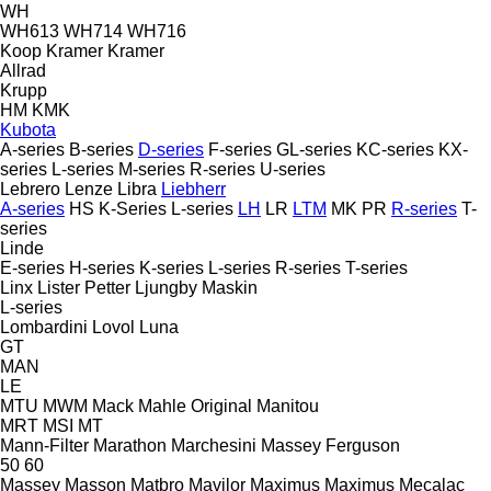
WH
WH613
WH714
WH716
Koop
Kramer
Kramer
Allrad
Krupp
HM
KMK
Kubota
A-series
B-series
D-series
F-series
GL-series
KC-series
KX-
series
L-series
M-series
R-series
U-series
Lebrero
Lenze
Libra
Liebherr
A-series
HS
K-Series
L-series
LH
LR
LTM
MK
PR
R-series
T-
series
Linde
E-series
H-series
K-series
L-series
R-series
T-series
Linx
Lister Petter
Ljungby Maskin
L-series
Lombardini
Lovol
Luna
GT
MAN
LE
MTU
MWM
Mack
Mahle Original
Manitou
MRT
MSI
MT
Mann-Filter
Marathon
Marchesini
Massey Ferguson
50
60
Massey
Masson
Matbro
Mavilor
Maximus
Maximus
Mecalac