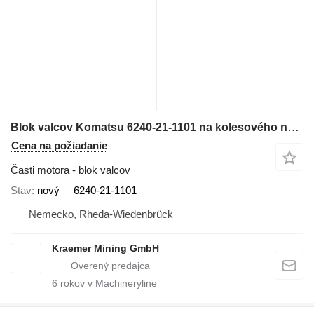
Blok valcov Komatsu 6240-21-1101 na kolesového nakladača Komatsu WA600-3; WA700-3; WD600-3; HD465-7; HD605-7; PC1250-7
Cena na požiadanie
Časti motora - blok valcov
Stav
nový
6240-21-1101
Nemecko, Rheda-Wiedenbrück
Kraemer Mining GmbH
6
rokov v Machineryline