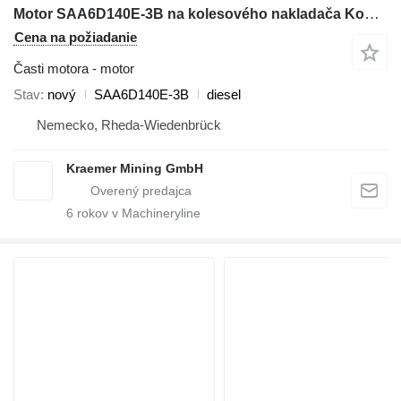
Motor SAA6D140E-3B na kolesového nakladača Komatsu WA500-3 PC750-6 D155AX-6
Cena na požiadanie
Časti motora - motor
Stav
nový
SAA6D140E-3B
diesel
Nemecko, Rheda-Wiedenbrück
Kraemer Mining GmbH
6
rokov v Machineryline