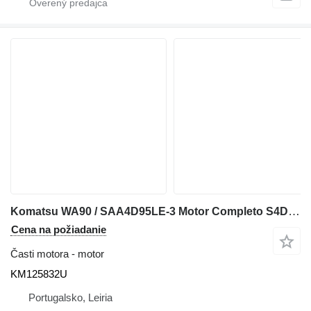
Komatsu WA90 / SAA4D95LE-3 Motor Completo S4D95LE-3 KM125832U na kolesového nakladača Komatsu WA90
Cena na požiadanie
Časti motora - motor
KM125832U
Portugalsko, Leiria