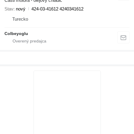
Časti motora - olejový chladič
Stav
nový
424-03-41612 4240341612
Turecko
Colbeyoglu