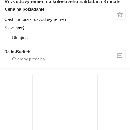
Rozvodový remeň na kolesového nakladača Komatsu WA380
Cena na požiadanie
Časti motora - rozvodový remeň
Stav
nový
Ukrajina
Delta-Budteh