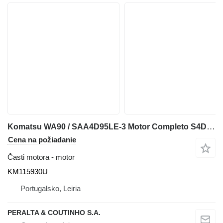
Komatsu WA90 / SAA4D95LE-3 Motor Completo S4D95LE-3 KM115930U na kolesového nakladača Komatsu WA90
Cena na požiadanie
Časti motora - motor
KM115930U
Portugalsko, Leiria
PERALTA & COUTINHO S.A.