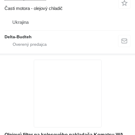
Časti motora - olejový chladič
Ukrajina
Delta-Budteh
Olejový filter na kolesového nakladača Komatsu WA430