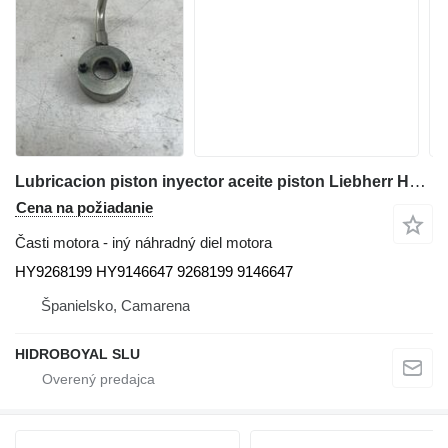
Lubricacion piston inyector aceite piston Liebherr HY9268199 HY9146647 na autožeriava Liebherr Ltm cranes
Cena na požiadanie
Časti motora - iný náhradný diel motora
HY9268199 HY9146647 9268199 9146647
Španielsko, Camarena
HIDROBOYAL SLU