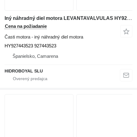
Iný náhradný diel motora LEVANTAVALVULAS HY927443523 na terénneho žeriavu Liebherr LTM
Cena na požiadanie
Časti motora - iný náhradný diel motora
HY927443523 927443523
Španielsko, Camarena
HIDROBOYAL SLU