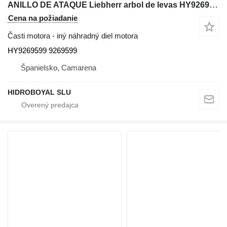
ANILLO DE ATAQUE Liebherr arbol de levas HY9269599 na autožeriava Liebherr LTM CRANES
Cena na požiadanie
Časti motora - iný náhradný diel motora
HY9269599 9269599
Španielsko, Camarena
HIDROBOYAL SLU