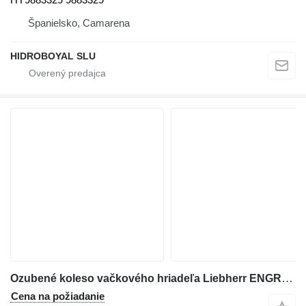
Španielsko, Camarena
HIDROBOYAL SLU
Ozubené koleso vačkového hriadeľa Liebherr ENGRANAJE ARBOL DE LEVAS HY10115980 na autožeriava Liebherr LTM CRANES
Cena na požiadanie