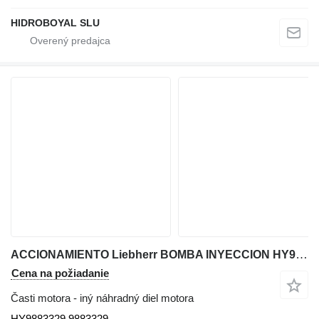
HIDROBOYAL SLU
ACCIONAMIENTO Liebherr BOMBA INYECCION HY9883329 na autožeriava Liebherr LTM CRANES
Cena na požiadanie
Časti motora - iný náhradný diel motora
HY9883329 9883329