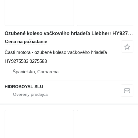
Ozubené koleso vačkového hriadeľa Liebherr HY9275583 na terénneho žeriavu Liebherr LTM CRANES
Cena na požiadanie
Časti motora - ozubené koleso vačkového hriadeľa
HY9275583 9275583
Španielsko, Camarena
HIDROBOYAL SLU