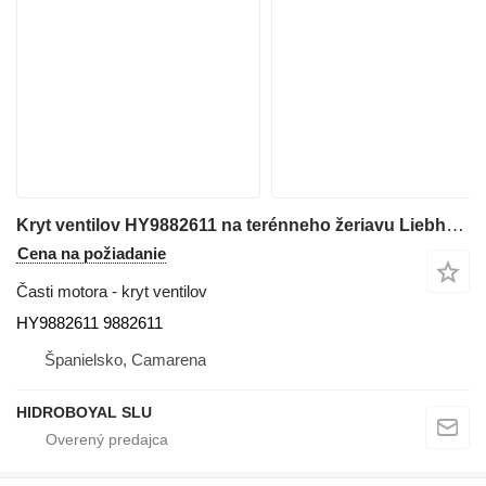
Kryt ventilov HY9882611 na terénneho žeriavu Liebherr LTM
Cena na požiadanie
Časti motora - kryt ventilov
HY9882611 9882611
Španielsko, Camarena
HIDROBOYAL SLU