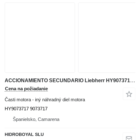
ACCIONAMIENTO SECUNDARIO Liebherr HY9073717 na terénneho žeriavu Liebherr LTM CRANES
Cena na požiadanie
Časti motora - iný náhradný diel motora
HY9073717 9073717
Španielsko, Camarena
HIDROBOYAL SLU