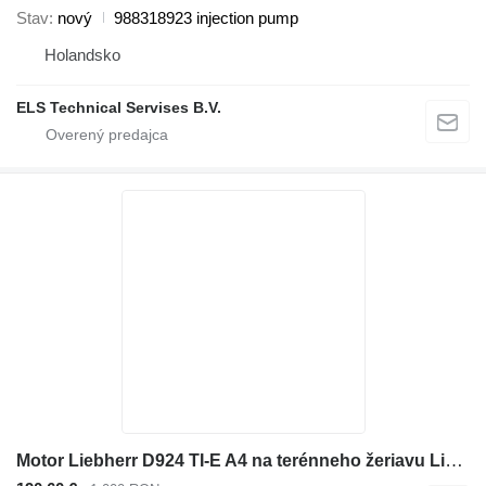
Stav
nový
988318923 injection pump
Holandsko
ELS Technical Servises B.V.
Motor Liebherr D924 TI-E A4 na terénneho žeriavu Liebherr LTM 1100-4.1