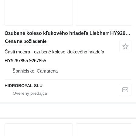
Ozubené koleso kľukového hriadeľa Liebherr HY9267855 na autožeriava Liebherr LTM
Cena na požiadanie
Časti motora - ozubené koleso kľukového hriadeľa
HY9267855 9267855
Španielsko, Camarena
HIDROBOYAL SLU