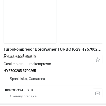
Turbokompresor BorgWarner TURBO K-29 HY5700265 na terénneho žeriavu Liebherr LTM 1100/2
Cena na požiadanie
Časti motora - turbokompresor
HY5700265 5700265
Španielsko, Camarena
HIDROBOYAL SLU