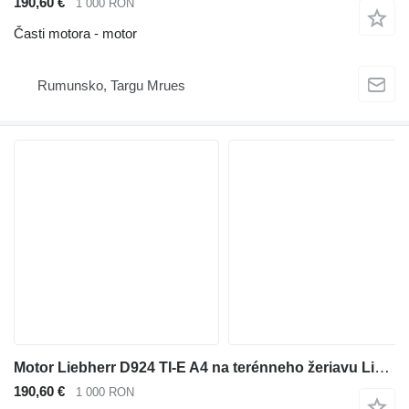
190,60 €
1 000 RON
Časti motora - motor
Rumunsko, Targu Mrues
Motor Liebherr D924 TI-E A4 na terénneho žeriavu Liebherr LTM 1100-4.1
190,60 €
1 000 RON