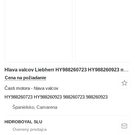
Hlava valcov Liebherr HY988260723 HY988260923 na terénneho žeriavu Liebherr ltm
Cena na požiadanie
Časti motora - hlava valcov
HY988260723 HY988260923 988260723 988260923
Španielsko, Camarena
HIDROBOYAL SLU