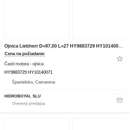
Ojnica Liebherr D=97,00 L=27 HY9883729 HY10140071 na autožeriava Liebherr LTM 1080/1 1090/2
Cena na požiadanie
Časti motora - ojnica
HY9883729 HY10140071
Španielsko, Camarena
HIDROBOYAL SLU