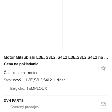
Motor Mitsubishi L3E, S3L2, S4L2 L3E,S3L2,S4L2 na minirýpadla Volvo EC15, EC25, EC35, EC45
Cena na požiadanie
Časti motora - motor
Stav
nový
L3E,S3L2,S4L2
diesel
Belgicko, TEMPLOUX
DVH PARTS