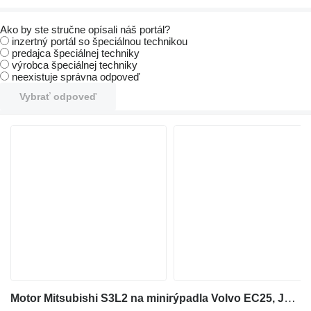
Ako by ste stručne opísali náš portál?
inzertný portál so špeciálnou technikou
predajca špeciálnej techniky
výrobca špeciálnej techniky
neexistuje správna odpoveď
Vybrať odpoveď
Motor Mitsubishi S3L2 na minirýpadla Volvo EC25, JOB 25.4, SCHAEFF