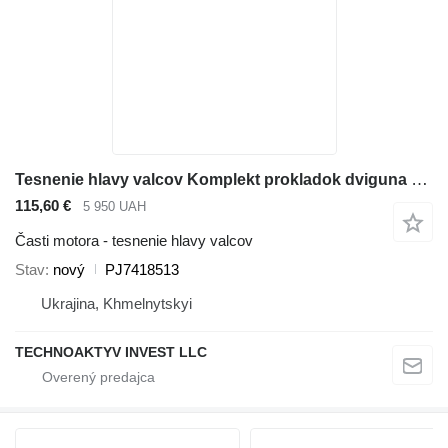
Tesnenie hlavy valcov Komplekt prokladok dviguna PJ7418513 na minirýpadla Volvo EC13 / EC14 / EC15
115,60 €
5 950 UAH
Časti motora - tesnenie hlavy valcov
Stav
nový
PJ7418513
Ukrajina, Khmelnytskyi
TECHNOAKTYV INVEST LLC